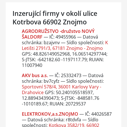
Inzerující firmy v okolí ulice
Kotrbova 66902 Znojmo
AGRODRUŽSTVO -družstvo NOVÝ
ŠALDORF
— IČ: 49455966 — Datová
schránka: bzajvnv — Sídlo společnosti:
K
Letišti 2791/3, 67181 Znojmo - Znojmo
GPS: 48.826149052968, 16.06514297744;
S-JTSK: -642182.60 -1197117.79; RUIAN:
11007940
AKV bus a.s.
— IČ: 25332473 — Datová
schránka: bv7cyfz — Sídlo společnosti:
Sportovní 578/4, 36001 Karlovy Vary -
Drahovice
GPS: 50.240105518597,
12.889434390473; S-JTSK: -848581.76
-1010189.67; RUIAN: 20729537
ELEKTROKOV,a.s.ZNOJMO
— IČ: 44026587
— Datová schránka: r8tdvfa — Sídlo
společnosti:
Kotkova 3582/19, 66902