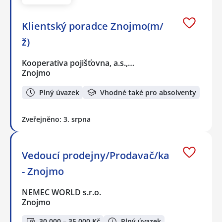
Klientský poradce Znojmo(m/
ž)
Kooperativa pojišťovna, a.s.,…
Znojmo
Plný úvazek
Vhodné také pro absolventy
Zveřejněno: 3. srpna
Vedoucí prodejny/Prodavač/ka
- Znojmo
NEMEC WORLD s.r.o.
Znojmo
30 000 – 35 000 Kč
Plný úvazek