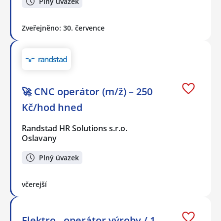
Plný úvazek
Zveřejněno: 30. července
🚀 CNC operátor (m/ž) – 250
Kč/hod hned
Randstad HR Solutions s.r.o.
Oslavany
Plný úvazek
včerejší
Elektro - operátor výroby / 1