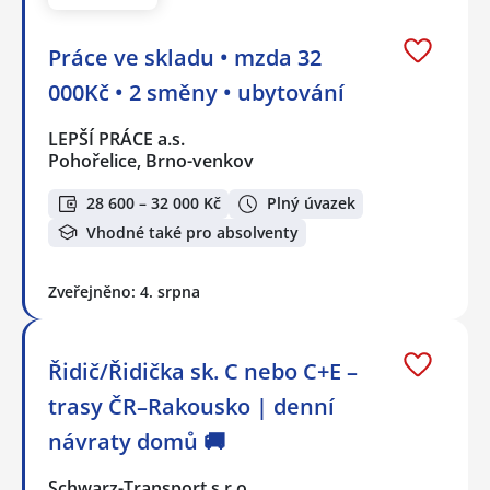
Práce ve skladu • mzda 32
000Kč • 2 směny • ubytování
LEPŠÍ PRÁCE a.s.
Pohořelice, Brno-venkov
28 600 – 32 000 Kč
Plný úvazek
Vhodné také pro absolventy
Zveřejněno: 4. srpna
Řidič/Řidička sk. C nebo C+E –
trasy ČR–Rakousko | denní
návraty domů 🚚
Schwarz-Transport s.r.o.