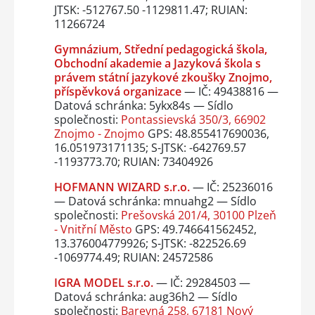
JTSK: -512767.50 -1129811.47; RUIAN:
11266724
Gymnázium, Střední pedagogická škola,
Obchodní akademie a Jazyková škola s
právem státní jazykové zkoušky Znojmo,
příspěvková organizace
— IČ: 49438816 —
Datová schránka: 5ykx84s — Sídlo
společnosti:
Pontassievská 350/3, 66902
Znojmo - Znojmo
GPS: 48.855417690036,
16.051973171135; S-JTSK: -642769.57
-1193773.70; RUIAN: 73404926
HOFMANN WIZARD s.r.o.
— IČ: 25236016
— Datová schránka: mnuahg2 — Sídlo
společnosti:
Prešovská 201/4, 30100 Plzeň
- Vnitřní Město
GPS: 49.746641562452,
13.376004779926; S-JTSK: -822526.69
-1069774.49; RUIAN: 24572586
IGRA MODEL s.r.o.
— IČ: 29284503 —
Datová schránka: aug36h2 — Sídlo
společnosti:
Barevná 258, 67181 Nový