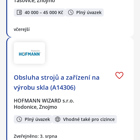
Tasovice, Znojmo
40 000 – 45 000 Kč
Plný úvazek
včerejší
Obsluha strojů a zařízení na
výrobu skla (A14306)
HOFMANN WIZARD s.r.o.
Hodonice, Znojmo
Plný úvazek
Vhodné také pro cizince
Zveřejněno: 3. srpna