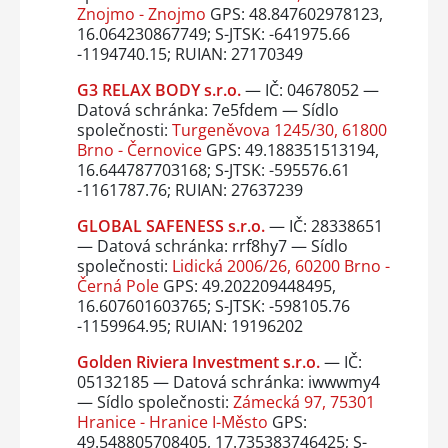
Znojmo - Znojmo
GPS: 48.847602978123,
16.064230867749; S-JTSK: -641975.66
-1194740.15; RUIAN: 27170349
G3 RELAX BODY s.r.o.
— IČ: 04678052 —
Datová schránka: 7e5fdem — Sídlo
společnosti:
Turgeněvova 1245/30, 61800
Brno - Černovice
GPS: 49.188351513194,
16.644787703168; S-JTSK: -595576.61
-1161787.76; RUIAN: 27637239
GLOBAL SAFENESS s.r.o.
— IČ: 28338651
— Datová schránka: rrf8hy7 — Sídlo
společnosti:
Lidická 2006/26, 60200 Brno -
Černá Pole
GPS: 49.202209448495,
16.607601603765; S-JTSK: -598105.76
-1159964.95; RUIAN: 19196202
Golden Riviera Investment s.r.o.
— IČ:
05132185 — Datová schránka: iwwwmy4
— Sídlo společnosti:
Zámecká 97, 75301
Hranice - Hranice I-Město
GPS:
49.548805708405, 17.735383746425; S-