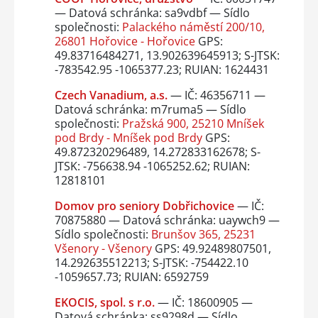
— Datová schránka: sa9vdbf — Sídlo
společnosti:
Palackého náměstí 200/10,
26801 Hořovice - Hořovice
GPS:
49.83716484271, 13.902639645913; S-JTSK:
-783542.95 -1065377.23; RUIAN: 1624431
Czech Vanadium, a.s.
— IČ: 46356711 —
Datová schránka: m7ruma5 — Sídlo
společnosti:
Pražská 900, 25210 Mníšek
pod Brdy - Mníšek pod Brdy
GPS:
49.872320296489, 14.272833162678; S-
JTSK: -756638.94 -1065252.62; RUIAN:
12818101
Domov pro seniory Dobřichovice
— IČ:
70875880 — Datová schránka: uaywch9 —
Sídlo společnosti:
Brunšov 365, 25231
Všenory - Všenory
GPS: 49.92489807501,
14.292635512213; S-JTSK: -754422.10
-1059657.73; RUIAN: 6592759
EKOCIS, spol. s r.o.
— IČ: 18600905 —
Datová schránka: ss9298d — Sídlo