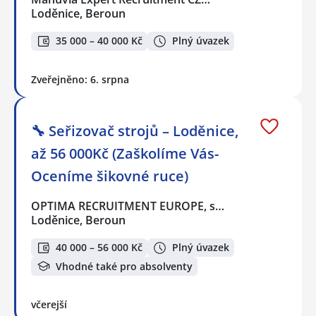
Loděnice, Beroun
35 000 – 40 000 Kč
Plný úvazek
Zveřejněno: 6. srpna
🔧 Seřizovač strojů – Loděnice,
až 56 000Kč (Zaškolíme Vás-
Oceníme šikovné ruce)
OPTIMA RECRUITMENT EUROPE, s…
Loděnice, Beroun
40 000 – 56 000 Kč
Plný úvazek
Vhodné také pro absolventy
včerejší