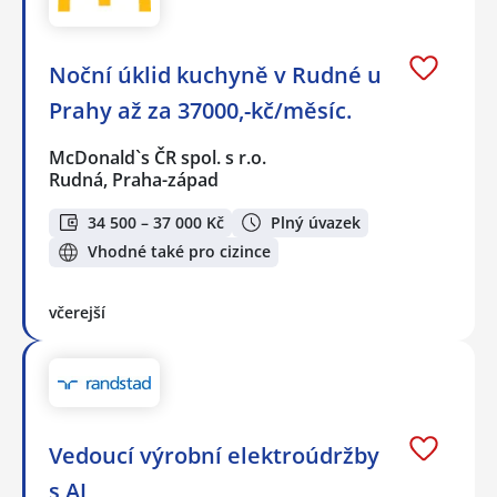
Noční úklid kuchyně v Rudné u
Prahy až za 37000,-kč/měsíc.
McDonald`s ČR spol. s r.o.
Rudná, Praha-západ
34 500 – 37 000 Kč
Plný úvazek
Vhodné také pro cizince
včerejší
Vedoucí výrobní elektroúdržby
s AJ