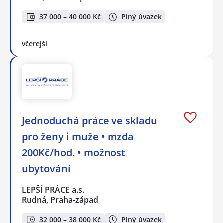
37 000 – 40 000 Kč
Plný úvazek
včerejší
Jednoduchá práce ve skladu
pro ženy i muže • mzda
200Kč/hod. • možnost
ubytování
LEPŠÍ PRÁCE a.s.
Rudná, Praha-západ
32 000 – 38 000 Kč
Plný úvazek