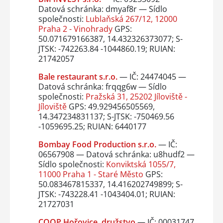
Datová schránka: dmyaf8r — Sídlo
společnosti:
Lublaňská 267/12, 12000
Praha 2 - Vinohrady
GPS:
50.071679166387, 14.432326373077; S-
JTSK: -742263.84 -1044860.19; RUIAN:
21742057
Bale restaurant s.r.o.
— IČ: 24474045 —
Datová schránka: frqqg6w — Sídlo
společnosti:
Pražská 31, 25202 Jíloviště -
Jíloviště
GPS: 49.929456505569,
14.347234831137; S-JTSK: -750469.56
-1059695.25; RUIAN: 6440177
Bombay Food Production s.r.o.
— IČ:
06567908 — Datová schránka: u8hudf2 —
Sídlo společnosti:
Konviktská 1055/7,
11000 Praha 1 - Staré Město
GPS:
50.083467815337, 14.416202749899; S-
JTSK: -743228.41 -1043404.01; RUIAN:
21727031
COOP Hořovice, družstvo
— IČ: 00031747