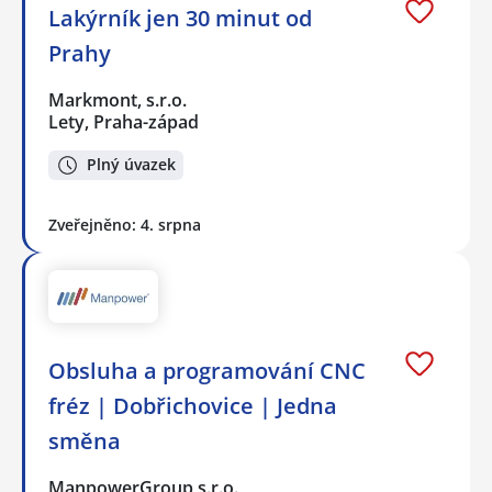
Lakýrník jen 30 minut od
Prahy
Markmont, s.r.o.
Lety, Praha-západ
Plný úvazek
Zveřejněno: 4. srpna
Obsluha a programování CNC
fréz | Dobřichovice | Jedna
směna
ManpowerGroup s.r.o.