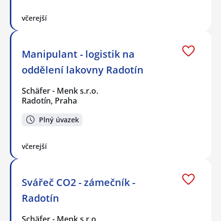
včerejší
Manipulant - logistik na
oddělení lakovny Radotín
Schäfer - Menk s.r.o.
Radotín, Praha
Plný úvazek
včerejší
Svářeč CO2 - zámečník -
Radotín
Schäfer - Menk s.r.o.