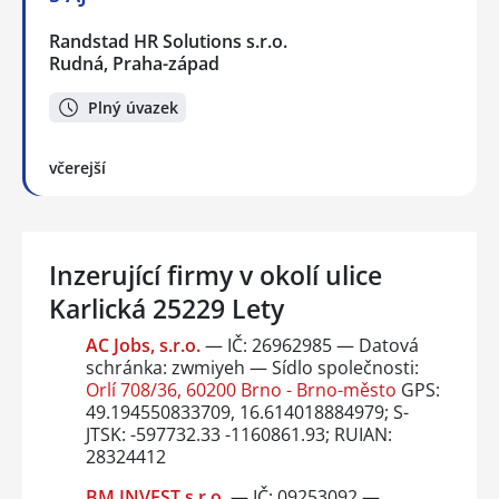
Randstad HR Solutions s.r.o.
Rudná, Praha-západ
Plný úvazek
včerejší
Inzerující firmy v okolí ulice
Karlická 25229 Lety
AC Jobs, s.r.o.
— IČ: 26962985 — Datová
schránka: zwmiyeh — Sídlo společnosti:
Orlí 708/36, 60200 Brno - Brno-město
GPS:
49.194550833709, 16.614018884979; S-
JTSK: -597732.33 -1160861.93; RUIAN:
28324412
BM INVEST s.r.o.
— IČ: 09253092 —