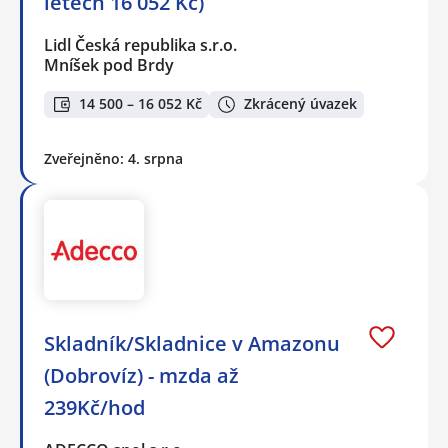
letech 16 052 Kč)
Lidl Česká republika s.r.o.
Mníšek pod Brdy
14 500 – 16 052 Kč
Zkrácený úvazek
Zveřejněno: 4. srpna
Skladník/Skladnice v Amazonu
(Dobrovíz) - mzda až
239Kč/hod