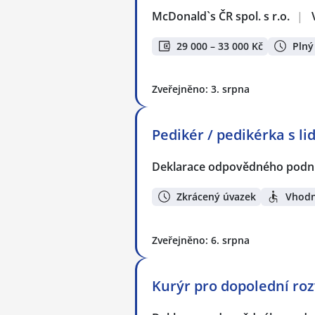
McDonald`s ČR spol. s r.o.
|
29 000 – 33 000 Kč
Plný
Zveřejněno: 3. srpna
Pedikér / pedikérka s l
Deklarace odpovědného podnik
Zkrácený úvazek
Vhodn
Zveřejněno: 6. srpna
Kurýr pro dopolední roz