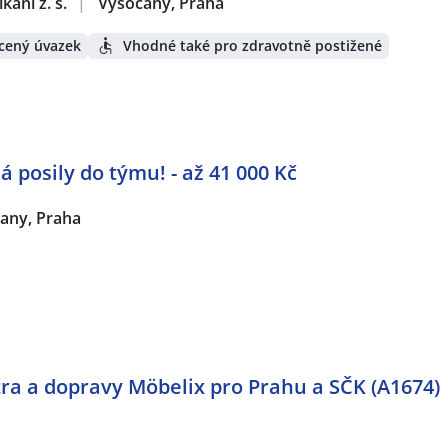
ání z. s.
|
Vysočany, Praha
cený úvazek
Vhodné také pro zdravotně postižené
posily do týmu! - až 41 000 Kč
any, Praha
ra a dopravy Möbelix pro Prahu a SČK (A1674)