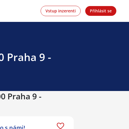
Vstup inzerenti
Přihlásit se
0 Praha 9 -
0 Praha 9 -
o s námi!