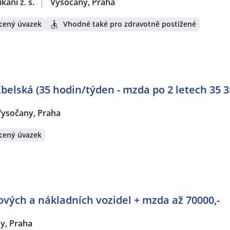
ání z. s.
|
Vysočany, Praha
cený úvazek
Vhodné také pro zdravotně postižené
belská (35 hodin/týden - mzda po 2 letech 35 3
Vysočany, Praha
cený úvazek
vých a nákladních vozidel + mzda až 70000,-
y, Praha