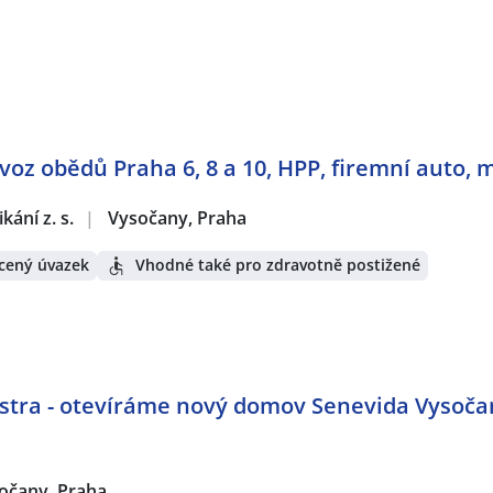
voz obědů Praha 6, 8 a 10, HPP, firemní auto,
ání z. s.
|
Vysočany, Praha
cený úvazek
Vhodné také pro zdravotně postižené
stra - otevíráme nový domov Senevida Vysočan
očany, Praha