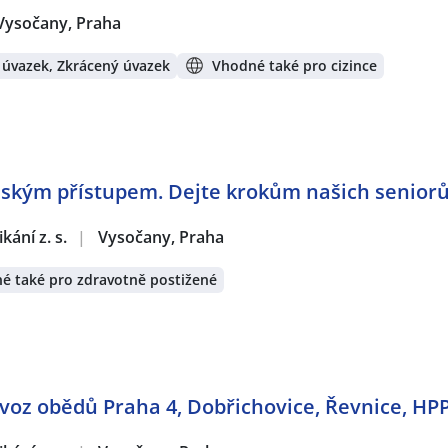
Vysočany, Praha
 úvazek, Zkrácený úvazek
Vhodné také pro cizince
idským přístupem. Dejte krokům našich seniorů
ání z. s.
|
Vysočany, Praha
é také pro zdravotně postižené
voz obědů Praha 4, Dobřichovice, Řevnice, HPP