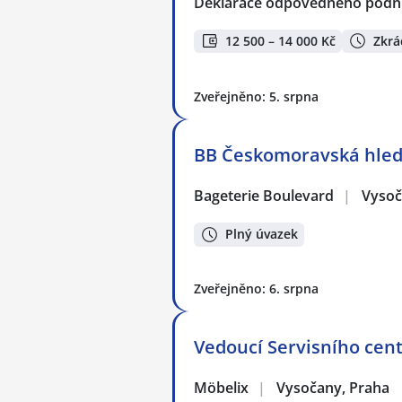
Deklarace odpovědného podnik
12 500 – 14 000 Kč
Zkrá
Zveřejněno: 5. srpna
BB Českomoravská hledá 
Bageterie Boulevard
|
Vysoč
Plný úvazek
Zveřejněno: 6. srpna
Vedoucí Servisního cent
Möbelix
|
Vysočany, Praha