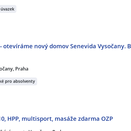
 úvazek
 - otevíráme nový domov Senevida Vysočany. B
očany, Praha
ké pro absolventy
 10, HPP, multisport, masáže zdarma OZP