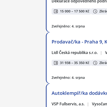
Deklarace odpovědného podnik
15 000 – 17 500 Kč
Zkrá
Zveřejněno: 4. srpna
Prodavač/ka - Praha 9, K
Lidl Česká republika s.r.o.
|
31 938 – 35 350 Kč
Zkrá
Zveřejněno: 4. srpna
Autoklempíř/ka dodávko
VSP Fullservis, a.s.
|
Vysočan