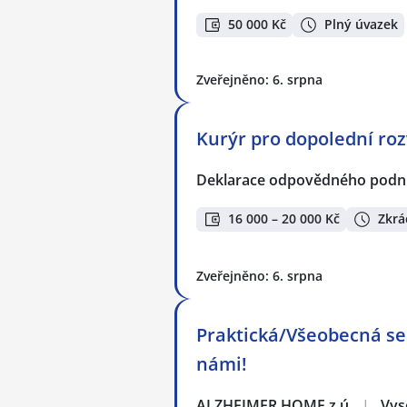
50 000 Kč
Plný úvazek
Zveřejněno: 6. srpna
Kurýr pro dopolední roz
Deklarace odpovědného podnik
16 000 – 20 000 Kč
Zkrá
Zveřejněno: 6. srpna
Praktická/Všeobecná se
námi!
ALZHEIMER HOME z.ú.
|
Vys