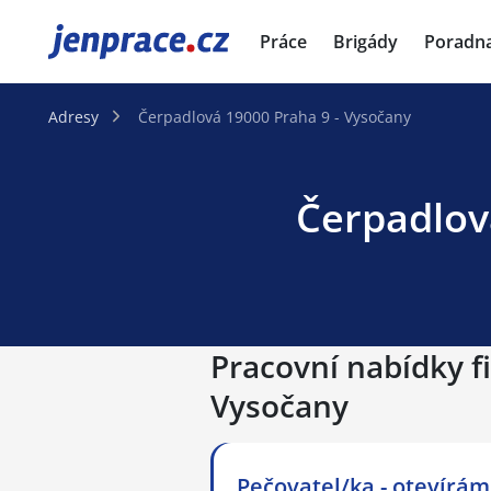
JenPráce.cz
Práce
Brigády
Poradn
Adresy
Čerpadlová 19000 Praha 9 - Vysočany
Čerpadlová
Pracovní nabídky fi
Vysočany
Pečovatel/ka - otevírá