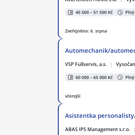
45 500 – 51 500 Kč
Plný
Zveřejněno: 6. srpna
Automechanik/automecha
VSP Fullservis, a.s.
|
Vysočan
60 000 – 65 000 Kč
Plný
včerejší
Asistentka personalist
ABAS IPS Management s.r.o.