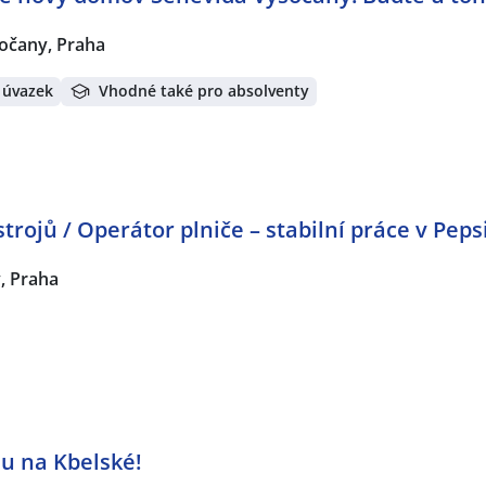
očany, Praha
 úvazek
Vhodné také pro absolventy
rojů / Operátor plniče – stabilní práce v Peps
, Praha
u na Kbelské!