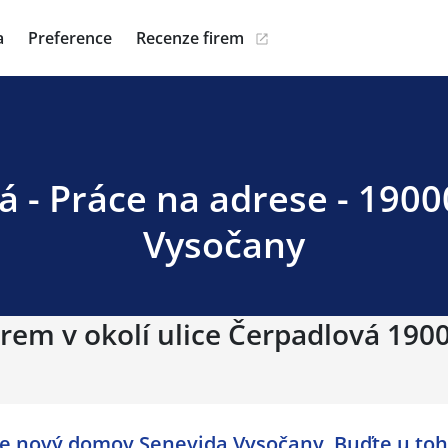
a
Preference
Recenze firem
 - Práce na adrese - 1900
Vysočany
rem v okolí ulice Čerpadlová 1900
me nový domov Senevida Vysočany. Buďte u toh