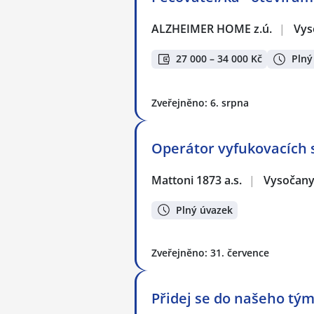
ALZHEIMER HOME z.ú.
|
Vys
27 000 – 34 000 Kč
Plný
Zveřejněno: 6. srpna
Operátor vyfukovacích st
Mattoni 1873 a.s.
|
Vysočany
Plný úvazek
Zveřejněno: 31. července
Přidej se do našeho tým