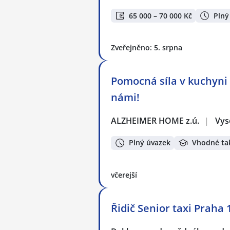
65 000 – 70 000 Kč
Plný
Zveřejněno: 5. srpna
Pomocná síla v kuchyni
námi!
ALZHEIMER HOME z.ú.
|
Vys
Plný úvazek
Vhodné ta
včerejší
Řidič Senior taxi Praha