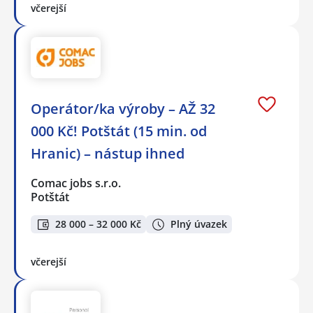
včerejší
Operátor/ka výroby – AŽ 32
000 Kč! Potštát (15 min. od
Hranic) – nástup ihned
Comac jobs s.r.o.
Potštát
28 000 – 32 000 Kč
Plný úvazek
včerejší