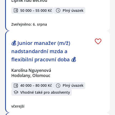
Lipník nad Bečvou
50 000 – 55 000 Kč
Plný úvazek
Zveřejněno: 6. srpna
💰 Junior manažer (m/ž)
nadstandardní mzda a
flexibilní pracovní doba 💰
Karolína Nguyenová
Hodolany, Olomouc
40 000 – 80 000 Kč
Plný úvazek
Vhodné také pro absolventy
včerejší