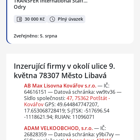
TRANSFER International Staff…
Odry
30 000 Kč
Plný úvazek
Zveřejněno: 5. srpna
Inzerující firmy v okolí ulice 9.
května 78307 Město Libavá
AB Max Lisovna Kovářov s.r.o.
— IČ:
64616151 — Datová schránka: vw9tv36 —
Sídlo společnosti:
47, 75362 Potštát -
Kovářov
GPS: 49.644847747207,
17.653068728419; S-JTSK: -517696.54
-1118621.94; RUIAN: 11096071
ADAM VELKOOBCHOD, s.r.o.
— IČ:
26828359 — Datová schránka: y9bi7vy —