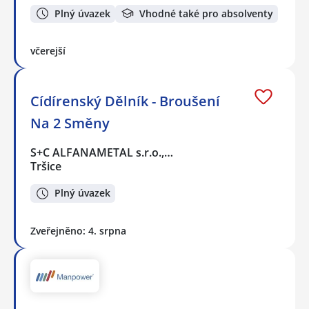
Plný úvazek
Vhodné také pro absolventy
včerejší
Cídírenský Dělník - Broušení
Na 2 Směny
S+C ALFANAMETAL s.r.o.,…
Tršice
Plný úvazek
Zveřejněno: 4. srpna