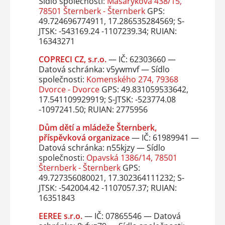
Sídlo společnosti:
Masarykova 438/15,
78501 Šternberk - Šternberk
GPS:
49.724696774911, 17.286535284569; S-
JTSK: -543169.24 -1107239.34; RUIAN:
16343271
COPRECI CZ, s.r.o.
— IČ: 62303660 —
Datová schránka: v5ywmvf — Sídlo
společnosti:
Komenského 274, 79368
Dvorce - Dvorce
GPS: 49.831059533642,
17.541109929919; S-JTSK: -523774.08
-1097241.50; RUIAN: 2775956
Dům dětí a mládeže Šternberk,
příspěvková organizace
— IČ: 61989941 —
Datová schránka: n55kjzy — Sídlo
společnosti:
Opavská 1386/14, 78501
Šternberk - Šternberk
GPS:
49.727356080021, 17.302364111232; S-
JTSK: -542004.42 -1107057.37; RUIAN:
16351843
EEREE s.r.o.
— IČ: 07865546 — Datová