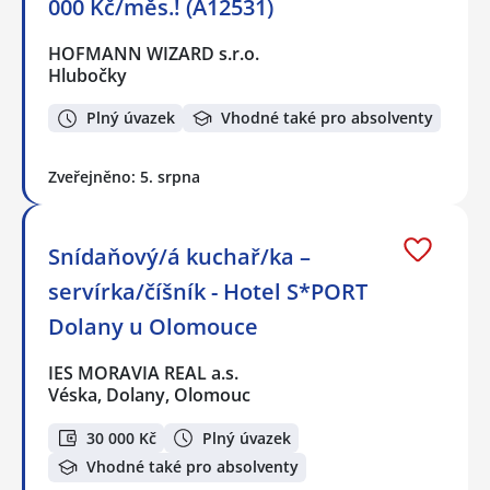
000 Kč/měs.! (A12531)
HOFMANN WIZARD s.r.o.
Hlubočky
Plný úvazek
Vhodné také pro absolventy
Zveřejněno: 5. srpna
Snídaňový/á kuchař/ka –
servírka/číšník - Hotel S*PORT
Dolany u Olomouce
IES MORAVIA REAL a.s.
Véska, Dolany, Olomouc
30 000 Kč
Plný úvazek
Vhodné také pro absolventy