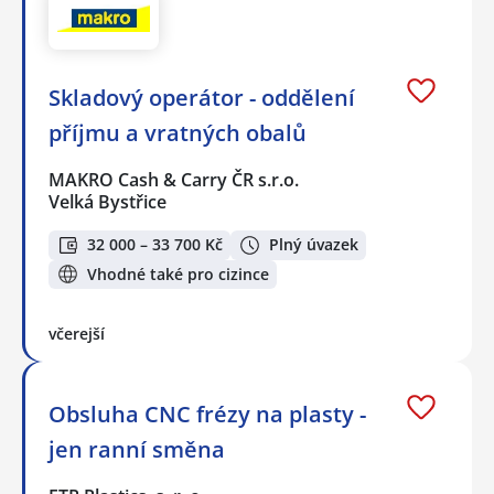
Skladový operátor - oddělení
příjmu a vratných obalů
MAKRO Cash & Carry ČR s.r.o.
Velká Bystřice
32 000 – 33 700 Kč
Plný úvazek
Vhodné také pro cizince
včerejší
Obsluha CNC frézy na plasty -
jen ranní směna