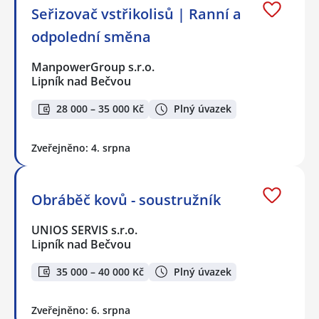
Seřizovač vstřikolisů | Ranní a
odpolední směna
ManpowerGroup s.r.o.
Lipník nad Bečvou
28 000 – 35 000 Kč
Plný úvazek
Zveřejněno: 4. srpna
Obráběč kovů - soustružník
UNIOS SERVIS s.r.o.
Lipník nad Bečvou
35 000 – 40 000 Kč
Plný úvazek
Zveřejněno: 6. srpna