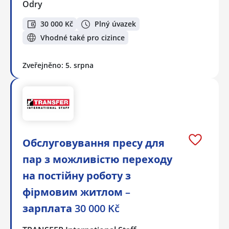
Odry
30 000 Kč
Plný úvazek
Vhodné také pro cizince
Zveřejněno: 5. srpna
Обслуговування пресу для
пар з можливістю переходу
на постійну роботу з
фірмовим житлом –
зарплата 30 000 Kč