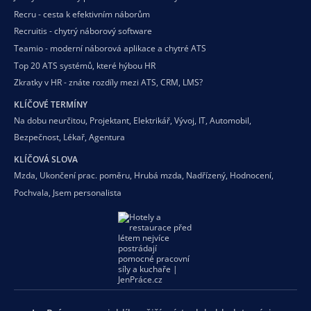
Recru - cesta k efektivním náborům
Recruitis - chytrý náborový software
Teamio - moderní náborová aplikace a chytré ATS
Top 20 ATS systémů, které hýbou HR
Zkratky v HR - znáte rozdíly mezi ATS, CRM, LMS?
KLÍČOVÉ TERMÍNY
Na dobu neurčitou
,
Projektant
,
Elektrikář
,
Vývoj
,
IT
,
Automobil
,
Bezpečnost
,
Lékař
,
Agentura
KLÍČOVÁ SLOVA
Mzda
,
Ukončení prac. poměru
,
Hrubá mzda
,
Nadřízený
,
Hodnocení
,
Pochvala
,
Jsem personalista