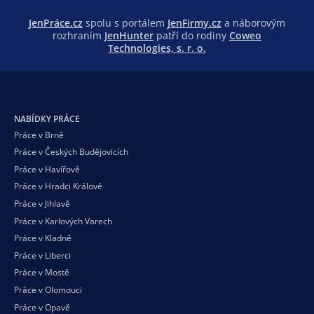
JenPráce.cz
spolu s portálem
JenFirmy.cz
a náborovým
rozhraním
JenHunter
patří do rodiny
Coweo
Technologies, s. r. o.
NABÍDKY PRÁCE
Práce v Brně
Práce v Českých Budějovicích
Práce v Havířově
Práce v Hradci Králové
Práce v Jihlavě
Práce v Karlových Varech
Práce v Kladně
Práce v Liberci
Práce v Mostě
Práce v Olomouci
Práce v Opavě