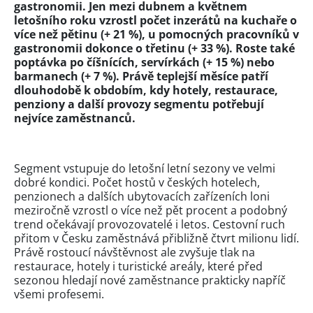
gastronomii. Jen mezi dubnem a květnem
letošního roku vzrostl počet inzerátů na kuchaře o
více než pětinu (+ 21 %), u pomocných pracovníků v
gastronomii dokonce o třetinu (+ 33 %). Roste také
poptávka po číšnících, servírkách (+ 15 %) nebo
barmanech (+ 7 %). Právě teplejší měsíce patří
dlouhodobě k obdobím, kdy hotely, restaurace,
penziony a další provozy segmentu potřebují
nejvíce zaměstnanců.
Segment vstupuje do letošní letní sezony ve velmi
dobré kondici. Počet hostů v českých hotelech,
penzionech a dalších ubytovacích zařízeních loni
meziročně vzrostl o více než pět procent a podobný
trend očekávají provozovatelé i letos. Cestovní ruch
přitom v Česku zaměstnává přibližně čtvrt milionu lidí.
Právě rostoucí návštěvnost ale zvyšuje tlak na
restaurace, hotely i turistické areály, které před
sezonou hledají nové zaměstnance prakticky napříč
všemi profesemi.