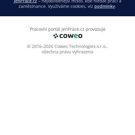
JenPráce.cz
– nejoblíbenější místo, kde hledat práci a
zaměstnance. Využíváme cookies, viz
podmínky
.
Pracovní portál JenPráce.cz provozuje
© 2016–2026 Coweo Technologies s.r.o.,
všechna práva vyhrazena