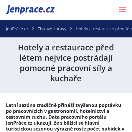
JenPráce.cz
JenPráce.cz
Tiskové zprávy
Hotely a restaurace před lé
Hotely a restaurace před
létem nejvíce postrádají
pomocné pracovní síly a
kuchaře
Letní sezóna tradičně přináší zvýšenou poptávku
po pracovnících v gastronomii, hotelnictví a
cestovním ruchu. Data pracovního portálu
JenPráce.cz ukazují, že s blížící se hlavní
turistickou sezonou výrazně roste počet nabídek v