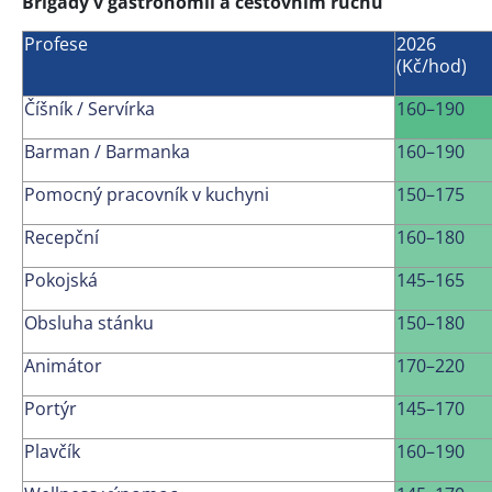
Brigády v gastronomii a cestovním ruchu
Profese
2026
(Kč/hod)
Číšník / Servírka
160–190
Barman / Barmanka
160–190
Pomocný pracovník v kuchyni
150–175
Recepční
160–180
Pokojská
145–165
Obsluha stánku
150–180
Animátor
170–220
Portýr
145–170
Plavčík
160–190