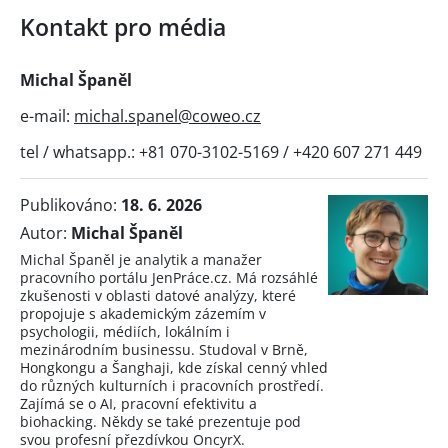
Kontakt pro média
Michal Španěl
e-mail:
michal.spanel@coweo.cz
tel / whatsapp.: +81 070-3102-5169 / +420 607 271 449
Publikováno:
18. 6. 2026
Autor:
Michal Španěl
Michal Španěl je analytik a manažer
pracovního portálu JenPráce.cz. Má rozsáhlé
zkušenosti v oblasti datové analýzy, které
propojuje s akademickým zázemím v
psychologii, médiích, lokálním i
mezinárodním businessu. Studoval v Brně,
Hongkongu a Šanghaji, kde získal cenný vhled
do různých kulturních i pracovních prostředí.
Zajímá se o AI, pracovní efektivitu a
biohacking. Někdy se také prezentuje pod
svou profesní přezdívkou OncyrX.