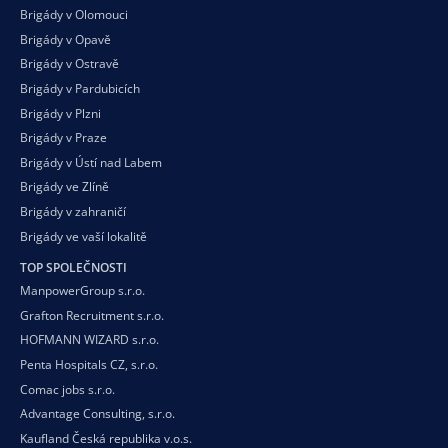
Brigády v Olomouci
Brigády v Opavě
Brigády v Ostravě
Brigády v Pardubicích
Brigády v Plzni
Brigády v Praze
Brigády v Ústí nad Labem
Brigády ve Zlíně
Brigády v zahraničí
Brigády ve vaší
lokalitě
TOP SPOLEČNOSTI
ManpowerGroup s.r.o.
Grafton Recruitment s.r.o.
HOFMANN WIZARD s.r.o.
Penta Hospitals CZ, s.r.o.
Comac jobs s.r.o.
Advantage Consulting, s.r.o.
Kaufland Česká republika v.o.s.