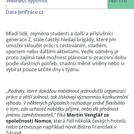
Wellness výpomoc
145–170
Data JenPráce.cz
Mladí lidé, zejména studenti a další a příslušníci
generace Z, stále častěji hledají brigády, které jim
umožní skloubit práci s cestováním, studiem,
sportem nebo dalšími aktivitami. Vedle odměny je
proto zajímá také možnost plánovat si pracovní dobu
podle vlastních potřeb, snadno měnit směny nebo si
vybírat pouze určité dny v týdnu.
„Podniky, které dokážou nabídnout jednodušší organizaci
práce a větší volnost, tak získávají významnou konkurenční
výhodu. V některých případech rozhoduje právě flexibilita
o tom, zda uchazeč nabídku přijme, nebo dá přednost
jinému zaměstnavateli,“
říká
Martin Venglář ze
společnosti Nomce
, která řídí několik českých hotelů
nebo provozuje například nové Bistro František v
Sázavě.