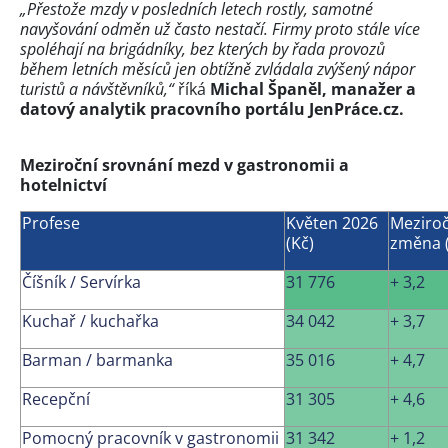
„Přestože mzdy v posledních letech rostly, samotné
navyšování odměn už často nestačí. Firmy proto stále více
spoléhají na brigádníky, bez kterých by řada provozů
během letních měsíců jen obtížně zvládala zvýšený nápor
turistů a návštěvníků,“
říká
Michal Španěl, manažer a
datový analytik pracovního portálu JenPráce.cz.
Meziroční srovnání mezd v gastronomii a
hotelnictví
Profese
Květen 2026
Meziroč
(Kč)
změna 
Číšník / Servírka
31 776
+ 3,2
Kuchař / kuchařka
34 042
+ 3,7
Barman / barmanka
35 016
+ 4,7
Recepční
31 305
+ 4,6
Pomocný pracovník v gastronomii
31 342
+ 1,2