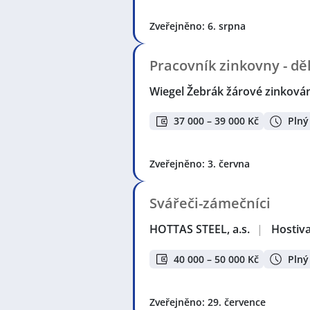
Obráběčka
,
Soustružník / Soustru
Zveřejněno: 6. srpna
Seznam lokalit v zobrazených inze
Loděnice, okres Beroun
,
Kladno
,
V
Pracovník zinkovny - dě
Jedomělice
,
Zbiroh
,
Senohraby
,
Ro
Wiegel Žebrák žárové zinkování
37 000 – 39 000 Kč
Plný
Zveřejněno: 3. června
Svářeči-zámečníci
HOTTAS STEEL, a.s.
|
Hostiva
40 000 – 50 000 Kč
Plný
Zveřejněno: 29. července