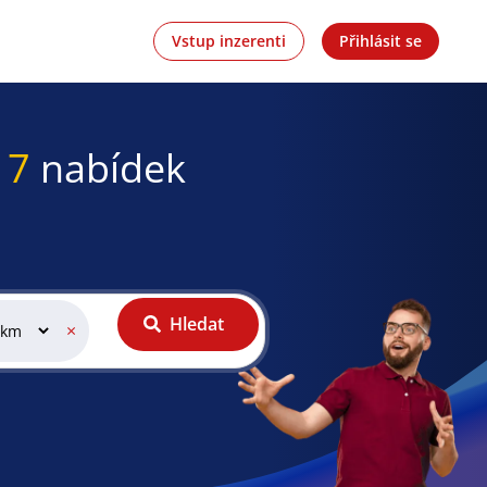
Vstup inzerenti
Přihlásit se
17
nabídek
Hledat
×