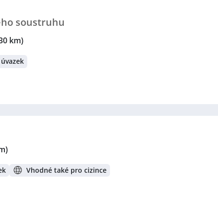
ého soustruhu
30 km)
 úvazek
m)
ek
Vhodné také pro cizince