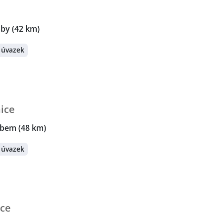
aby
(42 km)
 úvazek
nice
abem
(48 km)
 úvazek
ice