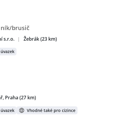
žnice
,
Strojník / Strojnice
,
Servisní technik / technička
,
Oprav
rátech:
estec, okres Praha-západ
,
Ruzyně, Praha
,
Lány, okres Klad
lník/brusič
udnice nad Labem
 s.r.o.
|
Žebrák
(23 km)
 úvazek
ř, Praha
(27 km)
 úvazek
Vhodné také pro cizince