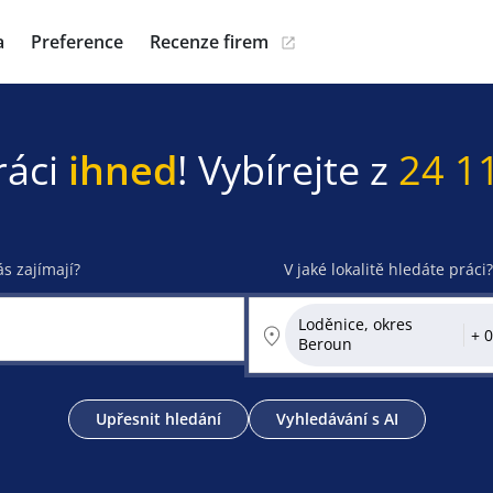
a
Preference
Recenze firem
ráci
ihned
! Vybírejte z
24 1
ás zajímají?
V jaké lokalitě hledáte práci?
Loděnice, okres
Beroun
Upřesnit hledání
Vyhledávání s AI