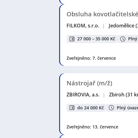
Obsluha kovotlačitelsk
FILKOM, s.r.o.
|
Jedomělice
(
27 000 – 35 000 Kč
Plný
Zveřejněno: 7. července
Nástrojař (m/ž)
ZBIROVIA, a.s.
|
Zbiroh
(31 k
do 24 000 Kč
Plný úvaz
Zveřejněno: 13. července