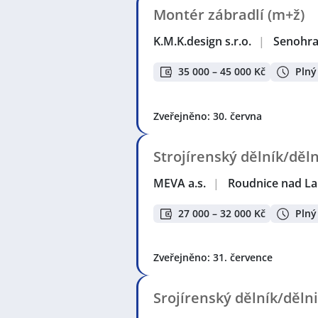
Montér zábradlí (m+ž)
K.M.K.design s.r.o.
|
Senohr
35 000 – 45 000 Kč
Plný
Zveřejněno: 30. června
Strojírenský dělník/děl
MEVA a.s.
|
Roudnice nad L
27 000 – 32 000 Kč
Plný
Zveřejněno: 31. července
Srojírenský dělník/děln