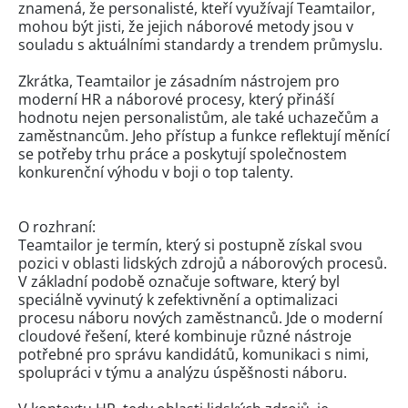
znamená, že personalisté, kteří využívají Teamtailor,
mohou být jisti, že jejich náborové metody jsou v
souladu s aktuálními standardy a trendem průmyslu.
Zkrátka, Teamtailor je zásadním nástrojem pro
moderní HR a náborové procesy, který přináší
hodnotu nejen personalistům, ale také uchazečům a
zaměstnancům. Jeho přístup a funkce reflektují měnící
se potřeby trhu práce a poskytují společnostem
konkurenční výhodu v boji o top talenty.
O rozhraní:
Teamtailor je termín, který si postupně získal svou
pozici v oblasti lidských zdrojů a náborových procesů.
V základní podobě označuje software, který byl
speciálně vyvinutý k zefektivnění a optimalizaci
procesu náboru nových zaměstnanců. Jde o moderní
cloudové řešení, které kombinuje různé nástroje
potřebné pro správu kandidátů, komunikaci s nimi,
spolupráci v týmu a analýzu úspěšnosti náboru.