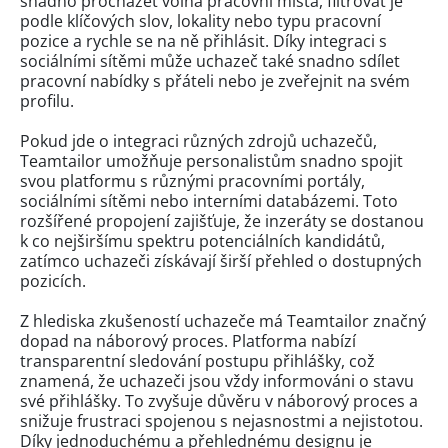
snadno procházet volná pracovní místa, filtrovat je
podle klíčových slov, lokality nebo typu pracovní
pozice a rychle se na ně přihlásit. Díky integraci s
sociálními sítěmi může uchazeč také snadno sdílet
pracovní nabídky s přáteli nebo je zveřejnit na svém
profilu.
Pokud jde o integraci různých zdrojů uchazečů,
Teamtailor umožňuje personalistům snadno spojit
svou platformu s různými pracovními portály,
sociálními sítěmi nebo interními databázemi. Toto
rozšířené propojení zajišťuje, že inzeráty se dostanou
k co nejširšímu spektru potenciálních kandidátů,
zatímco uchazeči získávají širší přehled o dostupných
pozicích.
Z hlediska zkušeností uchazeče má Teamtailor značný
dopad na náborový proces. Platforma nabízí
transparentní sledování postupu přihlášky, což
znamená, že uchazeči jsou vždy informováni o stavu
své přihlášky. To zvyšuje důvěru v náborový proces a
snižuje frustraci spojenou s nejasnostmi a nejistotou.
Díky jednoduchému a přehlednému designu je