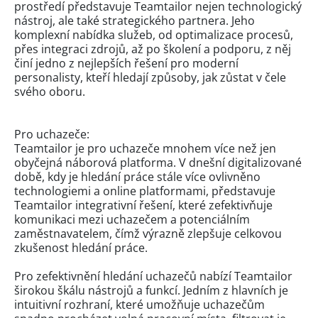
prostředí představuje Teamtailor nejen technologický
nástroj, ale také strategického partnera. Jeho
komplexní nabídka služeb, od optimalizace procesů,
přes integraci zdrojů, až po školení a podporu, z něj
činí jedno z nejlepších řešení pro moderní
personalisty, kteří hledají způsoby, jak zůstat v čele
svého oboru.
Pro uchazeče:
Teamtailor je pro uchazeče mnohem více než jen
obyčejná náborová platforma. V dnešní digitalizované
době, kdy je hledání práce stále více ovlivněno
technologiemi a online platformami, představuje
Teamtailor integrativní řešení, které zefektivňuje
komunikaci mezi uchazečem a potenciálním
zaměstnavatelem, čímž výrazně zlepšuje celkovou
zkušenost hledání práce.
Pro zefektivnění hledání uchazečů nabízí Teamtailor
širokou škálu nástrojů a funkcí. Jedním z hlavních je
intuitivní rozhraní, které umožňuje uchazečům