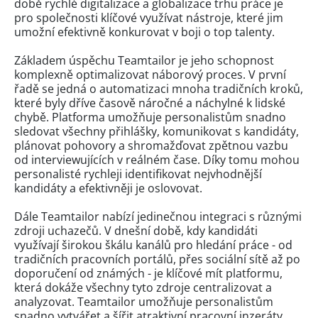
době rychlé digitalizace a globalizace trhu práce je
pro společnosti klíčové využívat nástroje, které jim
umožní efektivně konkurovat v boji o top talenty.
Základem úspěchu Teamtailor je jeho schopnost
komplexně optimalizovat náborový proces. V první
řadě se jedná o automatizaci mnoha tradičních kroků,
které byly dříve časově náročné a náchylné k lidské
chybě. Platforma umožňuje personalistům snadno
sledovat všechny přihlášky, komunikovat s kandidáty,
plánovat pohovory a shromažďovat zpětnou vazbu
od interviewujících v reálném čase. Díky tomu mohou
personalisté rychleji identifikovat nejvhodnější
kandidáty a efektivněji je oslovovat.
Dále Teamtailor nabízí jedinečnou integraci s různými
zdroji uchazečů. V dnešní době, kdy kandidáti
využívají širokou škálu kanálů pro hledání práce - od
tradičních pracovních portálů, přes sociální sítě až po
doporučení od známých - je klíčové mít platformu,
která dokáže všechny tyto zdroje centralizovat a
analyzovat. Teamtailor umožňuje personalistům
snadno vytvářet a šířit atraktivní pracovní inzeráty