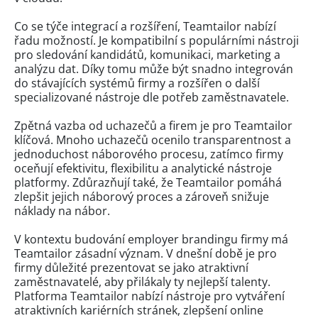
Co se týče integrací a rozšíření, Teamtailor nabízí
řadu možností. Je kompatibilní s populárními nástroji
pro sledování kandidátů, komunikaci, marketing a
analýzu dat. Díky tomu může být snadno integrován
do stávajících systémů firmy a rozšířen o další
specializované nástroje dle potřeb zaměstnavatele.
Zpětná vazba od uchazečů a firem je pro Teamtailor
klíčová. Mnoho uchazečů ocenilo transparentnost a
jednoduchost náborového procesu, zatímco firmy
oceňují efektivitu, flexibilitu a analytické nástroje
platformy. Zdůrazňují také, že Teamtailor pomáhá
zlepšit jejich náborový proces a zároveň snižuje
náklady na nábor.
V kontextu budování employer brandingu firmy má
Teamtailor zásadní význam. V dnešní době je pro
firmy důležité prezentovat se jako atraktivní
zaměstnavatelé, aby přilákaly ty nejlepší talenty.
Platforma Teamtailor nabízí nástroje pro vytváření
atraktivních kariérních stránek, zlepšení online