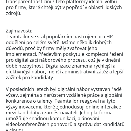
transparentnost činí z této platformy ideální volbu
pro firmy, které chtějí být v popředí v oblasti lidských
zdrojů.
Zajímavosti:
Teamtailor se stal populárním nástrojem pro HR
oddělení po celém světě. Máme několik dobrých
důvodů, proč by firmy měly zvažovat jeho
implementaci. Především poskytuje komplexní řešení
pro digitalizaci náborového procesu, což je v dnešní
době nezbytnost. Digitalizace znamená rychlejší a
efektivnější nábor, menší administrativní zátěž a lepší
zážitek pro kandidáty.
V posledních letech byl digitální nábor vystaven řadě
výzev, zejména s nárůstem vzdálené práce a globální
konkurence o talenty. Teamtailor reagoval na tyto
výzvy inovacemi, které zjednodušují online interakce
mezi kandidáty a zaměstnavateli. Jeho platforma
umožňuje snadnou komunikaci, plánování
videokonferenčních pohovorů a správu dat kandidátů
v cloudu.