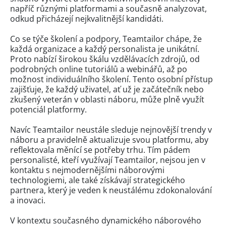
napříč různými platformami a současně analyzovat,
odkud přicházejí nejkvalitnější kandidáti.
Co se týče školení a podpory, Teamtailor chápe, že
každá organizace a každý personalista je unikátní.
Proto nabízí širokou škálu vzdělávacích zdrojů, od
podrobných online tutoriálů a webinářů, až po
možnost individuálního školení. Tento osobní přístup
zajišťuje, že každý uživatel, ať už je začátečník nebo
zkušený veterán v oblasti náboru, může plně využít
potenciál platformy.
Navíc Teamtailor neustále sleduje nejnovější trendy v
náboru a pravidelně aktualizuje svou platformu, aby
reflektovala měnící se potřeby trhu. Tím pádem
personalisté, kteří využívají Teamtailor, nejsou jen v
kontaktu s nejmodernějšími náborovými
technologiemi, ale také získávají strategického
partnera, který je veden k neustálému zdokonalování
a inovaci.
V kontextu současného dynamického náborového