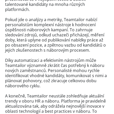
talentované kandidáty na mnoha různých
platformách.
Pokud jde o analýzy a metriky, Teamtailor nabízí
personalistům komplexní nástroje k hodnocení
úspěšnosti náborových kampaní. To zahrnuje
sledování zdrojů, odkud uchazeči přicházejí, měření
doby, která uplyne od publikování nabídky práce až
po obsazení pozice, a zpětnou vazbu od kandidátů o
jejich zkušenostech s náborovým procesem.
Díky automatizaci a efektivním nástrojům může
Teamtailor významně zkrátit čas potřebný k náboru
nových zaměstnanců. Personalisté mohou rychle
identifikovat vhodné kandidáty, komunikovat s nimi a
plánovat pohovory, což zkracuje celkovou dobu
náborového cyklu.
A konečně, Teamtailor neustále zohledňuje aktuální
trendy v oboru HR a náboru. Platforma je pravidelně
aktualizována tak, aby odrážela nejnovější inovace v
oblasti technologií a best practices v náboru. To