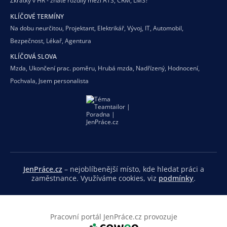
Zkratky v HR - znáte rozdíly mezi ATS, CRM, LMS?
KLÍČOVÉ TERMÍNY
Na dobu neurčitou
,
Projektant
,
Elektrikář
,
Vývoj
,
IT
,
Automobil
,
Bezpečnost
,
Lékař
,
Agentura
KLÍČOVÁ SLOVA
Mzda
,
Ukončení prac. poměru
,
Hrubá mzda
,
Nadřízený
,
Hodnocení
,
Pochvala
,
Jsem personalista
JenPráce.cz
– nejoblíbenější místo, kde hledat práci a
zaměstnance. Využíváme cookies, viz
podmínky
.
Pracovní portál JenPráce.cz provozuje