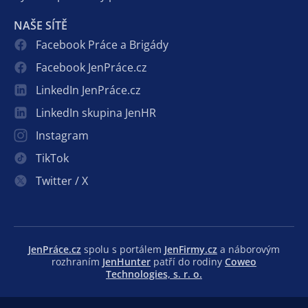
NAŠE SÍTĚ
Facebook Práce a Brigády
Facebook JenPráce.cz
LinkedIn JenPráce.cz
LinkedIn skupina JenHR
Instagram
TikTok
Twitter / X
JenPráce.cz
spolu s portálem
JenFirmy.cz
a náborovým
rozhraním
JenHunter
patří do rodiny
Coweo
Technologies, s. r. o.