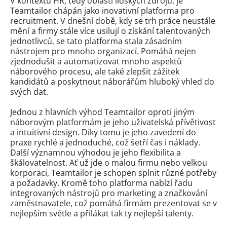
V kontextu HR, tedy oblasti lidských zdrojů, je
Teamtailor chápán jako inovativní platforma pro
recruitment. V dnešní době, kdy se trh práce neustále
mění a firmy stále více usilují o získání talentovaných
jednotlivců, se tato platforma stala zásadním
nástrojem pro mnoho organizací. Pomáhá nejen
zjednodušit a automatizovat mnoho aspektů
náborového procesu, ale také zlepšit zážitek
kandidátů a poskytnout náborářům hluboký vhled do
svých dat.
Jednou z hlavních výhod Teamtailor oproti jiným
náborovým platformám je jeho uživatelská přívětivost
a intuitivní design. Díky tomu je jeho zavedení do
praxe rychlé a jednoduché, což šetří čas i náklady.
Další významnou výhodou je jeho flexibilita a
škálovatelnost. Ať už jde o malou firmu nebo velkou
korporaci, Teamtailor je schopen splnit různé potřeby
a požadavky. Kromě toho platforma nabízí řadu
integrovaných nástrojů pro marketing a značkování
zaměstnavatele, což pomáhá firmám prezentovat se v
nejlepším světle a přilákat tak ty nejlepší talenty.