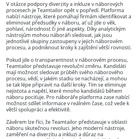
V otázce podpory diverzity a inkluze v náborových
procesech je Teamtailor opět v popředí. Platforma
nabízí nástroje, které pomáhají firmám identifikovat a
eliminovat předsudky v náboru, ať už jde o věk,
pohlaví, národnost či jiné aspekty. Díky analytickým
nástrojům mohou náboráři sledovat, jak jsou
jednotlivé skupiny zastoupeny v jejich náborovém
procesu, a podniknout kroky k zajištění větší rovnosti.
Pokud jde o transparentnost v náborovém procesu,
Teamtailor představuje revoluční změnu. Kandidáti
mají možnost sledovat průběh svého náborového
procesu, vědí, v jakém stadiu se nacházejí, a mohou
se tak lépe připravit na další kroky. Tím se eliminuje
nejistota a napětí, které mnoho kandidátů během
náboru pociťuje. Pro náboráře platforma zase nabízí
možnost sdílet informace v reálném čase, což vede k
větší spolupráci a efektivitě.
Závěrem lze říci, že Teamtailor představuje v oblasti
náboru skutečnou revoluci. Jeho moderní nástroje,
zaměření na diverzitu a inkluzi a důraz na