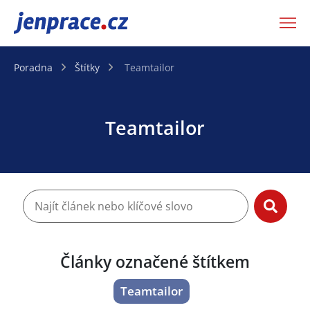
JenPráce.cz
Poradna
Štítky
Teamtailor
Teamtailor
Články označené štítkem
Teamtailor