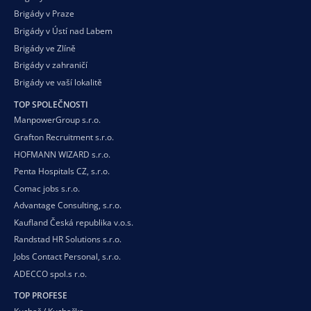
Brigády v Praze
Brigády v Ústí nad Labem
Brigády ve Zlíně
Brigády v zahraničí
Brigády ve vaší
lokalitě
TOP SPOLEČNOSTI
ManpowerGroup s.r.o.
Grafton Recruitment s.r.o.
HOFMANN WIZARD s.r.o.
Penta Hospitals CZ, s.r.o.
Comac jobs s.r.o.
Advantage Consulting, s.r.o.
Kaufland Česká republika v.o.s.
Randstad HR Solutions s.r.o.
Jobs Contact Personal, s.r.o.
ADECCO spol.s r.o.
TOP PROFESE