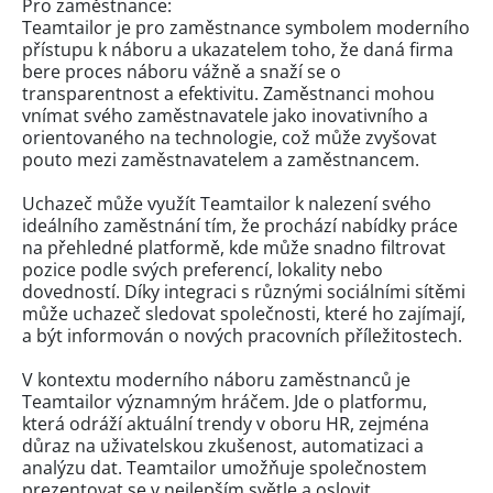
Pro zaměstnance:
Teamtailor je pro zaměstnance symbolem moderního
přístupu k náboru a ukazatelem toho, že daná firma
bere proces náboru vážně a snaží se o
transparentnost a efektivitu. Zaměstnanci mohou
vnímat svého zaměstnavatele jako inovativního a
orientovaného na technologie, což může zvyšovat
pouto mezi zaměstnavatelem a zaměstnancem.
Uchazeč může využít Teamtailor k nalezení svého
ideálního zaměstnání tím, že prochází nabídky práce
na přehledné platformě, kde může snadno filtrovat
pozice podle svých preferencí, lokality nebo
dovedností. Díky integraci s různými sociálními sítěmi
může uchazeč sledovat společnosti, které ho zajímají,
a být informován o nových pracovních příležitostech.
V kontextu moderního náboru zaměstnanců je
Teamtailor významným hráčem. Jde o platformu,
která odráží aktuální trendy v oboru HR, zejména
důraz na uživatelskou zkušenost, automatizaci a
analýzu dat. Teamtailor umožňuje společnostem
prezentovat se v nejlepším světle a oslovit