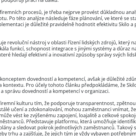
 podporují práci na dálku.
firemních procesů, je třeba nejprve provést důkladnou analý
tu. Po této analýze následuje fáze plánování, ve které se st
mentaci je důležité pravidelně hodnotit efektivitu Skilo a
uje revoluční nástroj v oblasti řízení lidských zdrojů, který 
kála funkcí, schopnost integrace s jinými systémy a důraz n
které hledají efektivní a inovativní způsoby správy svých lids
s konceptem dovedností a kompetencí, avšak je důležité zdůr
a kontextu. Pro účely tohoto článku předpokládáme, že Skilo
j a správu dovedností a kompetencí v organizaci.
iremní kulturu tím, že podporuje transparentnost, zpětnou
 stálé učení a zdokonalování, mohou zaměstnanci vnímat, ž
To může vést ke zvýšenému zapojení, loajalitě a celkové spoko
 zaměstnanců. Představuje platformu, která umožňuje identif
í plány a sledovat pokrok jednotlivých zaměstnanců. Takov
eby trhu a zajišťuje, že jejich tým je vždy vybaven potřebn