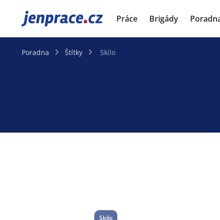
JenPráce.cz
Práce
Brigády
Poradn
Poradna
Štítky
Skilo
Skilo