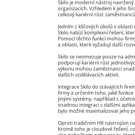
Skilo je moderní nástroj navržený 
organizacích. Vzhledem k jeho šir
celkový kariérní růst zaměstnanců
Jedním z klíčových úkolů v oblasti 
Skilo nabízí komplexní řešení, kte
Pomocí těchto funkcí mohou firmy 
a oblasti, které vyžadují další rozv
Skilo se neomezuje pouze na admin
podporují kariérní růst jednotl
výkonu mohou zaměstnanci snadno i
dalších vzdělávacích aktivit.
Integrace Skilo do stávajících fi
firmy a určením toho, jaké funkce 
jinými systémy, například s účetn
snadnou integraci s dalšími aplika
bylo možné maximalizovat jeho po
Oproti tradičním HR nástrojům nabíz
Kromě toho je cloudové řešení, co