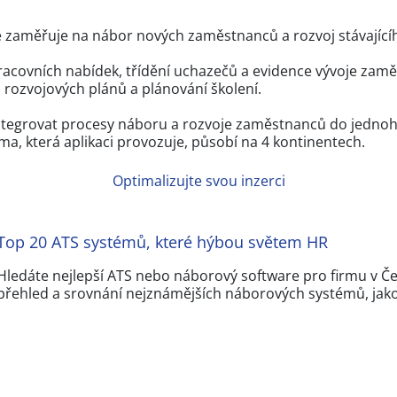
 se zaměřuje na nábor nových zaměstnanců a rozvoj stávající
acovních nabídek, třídění uchazečů a evidence vývoje zaměs
 rozvojových plánů a plánování školení.
 integrovat procesy náboru a rozvoje zaměstnanců do jednoh
rma, která aplikaci provozuje, působí na 4 kontinentech.
Optimalizujte svou inzerci
Top 20 ATS systémů, které hýbou světem HR
Hledáte nejlepší ATS nebo náborový software pro firmu v Čes
přehled a srovnání nejznámějších náborových systémů, jak