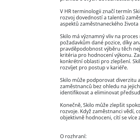
V HR terminologii značí termín Ski
rozvoj dovedností a talentů zaměs
aspektů zaměstnaneckého života 
Skilo má významný vliv na proces
požadavkům dané pozice, díky ana
pravděpodobnost výběru těch nejv
kritéria pro hodnocení výkonu. Z
konkrétní oblasti pro zlepšení. Sk
rozvíjet pro postup v kariéře.
Skilo může podporovat diverzitu a
zaměstnanců bez ohledu na jejich 
identifikovat a eliminovat předs
Konečně, Skilo může zlepšit spoko
rozvoje. Když zaměstnanci vědí, c
objektivně hodnoceni, cítí se více 
O rozhraní: