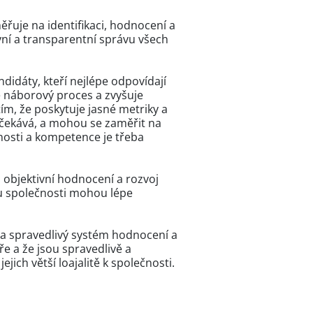
ěřuje na identifikaci, hodnocení a
vní a transparentní správu všech
idáty, kteří nejlépe odpovídají
e náborový proces a zvyšuje
m, že poskytuje jasné metriky a
očekává, a mohou se zaměřit na
dnosti a kompetence je třeba
 objektivní hodnocení a rozvoj
omu společnosti mohou lépe
í a spravedlivý systém hodnocení a
e a že jsou spravedlivě a
jich větší loajalitě k společnosti.