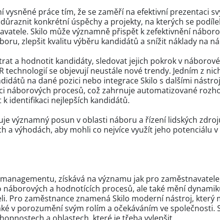
ní vysněné práce tím, že se zaměří na efektivní prezentaci s
důraznit konkrétní úspěchy a projekty, na kterých se podílel,
vatele. Skilo může významně přispět k zefektivnění náboro
ru, zlepšit kvalitu výběru kandidátů a snížit náklady na ná
trat a hodnotit kandidáty, sledovat jejich pokrok v náboro
HR technologií se objevují neustále nové trendy. Jedním z nic
didátů na dané pozici nebo integrace Skilo s dalšími nástroji
zaci náborových procesů, což zahrnuje automatizované rozh
k identifikaci nejlepších kandidátů.
vuje významný posun v oblasti náboru a řízení lidských zdroj
h a výhodách, aby mohli co nejvíce využít jeho potenciál
 a managementu, získává na významu jak pro zaměstnavatele
do náborových a hodnotících procesů, ale také mění dynamik
i. Pro zaměstnance znamená Skilo moderní nástroj, který 
aké v porozumění svým rolím a očekáváním ve společnosti. S
opnostech a oblastech, které je třeba vylepšit.