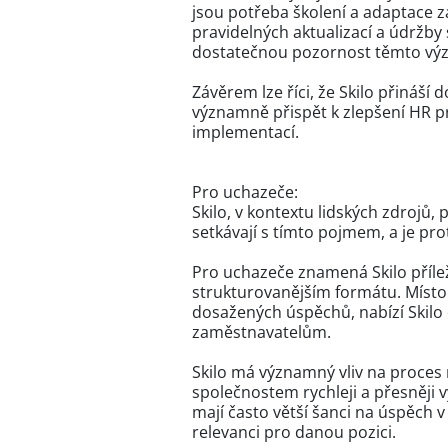
jsou potřeba školení a adaptace z
pravidelných aktualizací a údržby
dostatečnou pozornost těmto výzvá
Závěrem lze říci, že Skilo přináší
významně přispět k zlepšení HR pro
implementací.
Pro uchazeče:
Skilo, v kontextu lidských zdrojů,
setkávají s tímto pojmem, a je pr
Pro uchazeče znamená Skilo přílež
strukturovanějším formátu. Místo 
dosažených úspěchů, nabízí Skilo
zaměstnavatelům.
Skilo má významný vliv na proces n
společnostem rychleji a přesněji vy
mají často větší šanci na úspěch 
relevanci pro danou pozici.