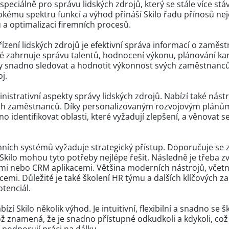
speciálně pro správu lidských zdrojů, který se stále více st
okému spektru funkcí a výhod přináší Skilo řadu přínosů nej
 a optimalizaci firemních procesů.
řízení lidských zdrojů je efektivní správa informací o zaměstn
ré zahrnuje správu talentů, hodnocení výkonu, plánování kari
snadno sledovat a hodnotit výkonnost svých zaměstnanců, id
oj.
istrativní aspekty správy lidských zdrojů. Nabízí také nástr
ivých zaměstnanců. Díky personalizovaným rozvojovým plán
dentifikovat oblasti, které vyžadují zlepšení, a věnovat se
remních systémů vyžaduje strategický přístup. Doporučuje se 
Skilo mohou tyto potřeby nejlépe řešit. Následně je třeba zvá
ími nebo CRM aplikacemi. Většina moderních nástrojů, včetně
cemi. Důležité je také školení HR týmu a dalších klíčových z
tenciál.
í Skilo několik výhod. Je intuitivní, flexibilní a snadno se 
ž znamená, že je snadno přístupné odkudkoli a kdykoli, což 