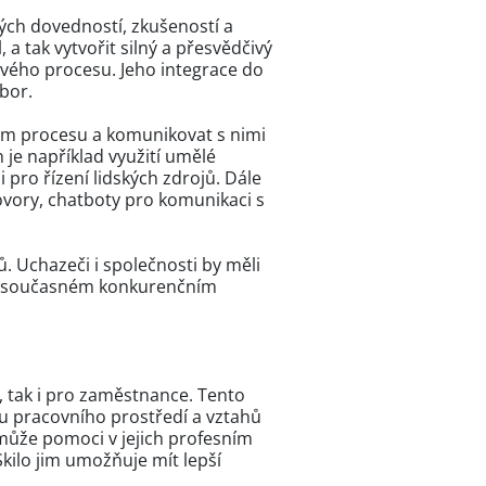
vých dovedností, zkušeností a
 a tak vytvořit silný a přesvědčivý
vého procesu. Jeho integrace do
bor.
vém procesu a komunikovat s nimi
h je například využití umělé
 pro řízení lidských zdrojů. Dále
ovory, chatboty pro komunikaci s
ů. Uchazeči i společnosti by měli
u v současném konkurenčním
, tak i pro zaměstnance. Tento
u pracovního prostředí a vztahů
může pomoci v jejich profesním
kilo jim umožňuje mít lepší