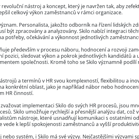
 revoluční nástroj a koncept, který je navržen tak, aby zefek
lepšil celkový výkon zaměstnanců v rámci organizace.
 význam. Personalista, jakožto odborník na řízení lidských z
usí být zpracovány a analyzovány. Skilo nabízí integraci těc
na potřeby, očekávání a výkonnost jednotlivých zaměstnanc
latňuje především v procesu náboru, hodnocení a rozvoji za
 pozici, sledovat výkon a pokrok jednotlivých kandidátů a 
mentem společnosti. Kromě toho se Skilo významně podílí 
nástrojů a termínů v HR svou komplexností, flexibilitou a i
 konkrétní oblast, jako je například nábor nebo hodnocení
m HR činností.
 zvažovat implementaci Skilo do svých HR procesů, jsou m
ocesů. Skilo umožňuje rychlejší a přesnější analýzu dat, co
istům nástroje, které usnadňují komunikaci s ostatními od
 vede k lepší spokojenosti zaměstnanců a vyšší produktivit
j nebo systém, i Skilo má své výzvy. Nejčastějšími výzvami 