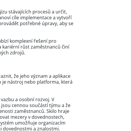
zu stávajících procesů a určit,
anoví cíle implementace a vytvoří
 provádět potřebné úpravy, aby se
nabízí komplexní řešení pro
a kariérní růst zaměstnanců činí
kých zdrojů.
aznit, že jeho význam a aplikace
 je nástroj nebo platforma, která
 vazbu a osobní rozvoj. V
e jsou cennou součástí týmu a že
jenosti zaměstnanců. Skilo hraje
ikovat mezery v dovednostech,
ý systém umožňuje organizacím
ými dovednostmi a znalostmi.