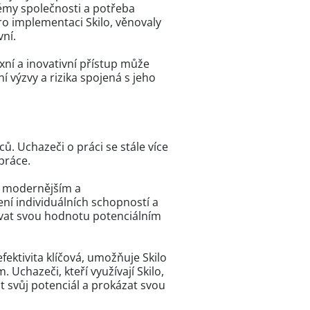
témy společnosti a potřeba
ro implementaci Skilo, věnovaly
vní.
exní a inovativní přístup může
í výzvy a rizika spojená s jeho
ů. Uchazeči o práci se stále více
práce.
 v modernějším a
ní individuálních schopností a
ovat svou hodnotu potenciálním
fektivita klíčová, umožňuje Skilo
 Uchazeči, kteří využívají Skilo,
 svůj potenciál a prokázat svou