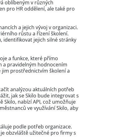
ává oblíbeným v různých
en pro HR oddělení, ale také pro
ancích a jejich vývoj v organizaci.
érního růstu a řízení školení.
entifikovat jejich silné stránky
oje a funkce, které přímo
ům a pravidelným hodnocením
 jim prostřednictvím školení a
začít analýzou aktuálních potřeb
žit, jak se Skilo bude integrovat s
 Skilo, nabízí API, což umožňuje
aměstnanců ve využívání Skilo, aby
škáluje podle potřeb organizace.
je obzvláště užitečné pro firmy s