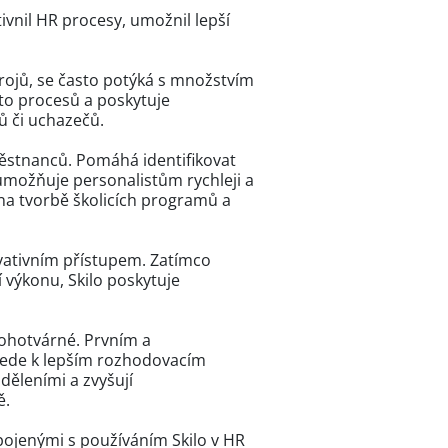
tivnil HR procesy, umožnil lepší
drojů, se často potýká s množstvím
hto procesů a poskytuje
ů či uchazečů.
městnanců. Pomáhá identifikovat
umožňuje personalistům rychleji a
na tvorbě školicích programů a
novativním přístupem. Zatímco
 výkonu, Skilo poskytuje
nohotvárné. Prvním a
ž vede k lepším rozhodovacím
děleními a zvyšují
ě.
spojenými s používáním Skilo v HR