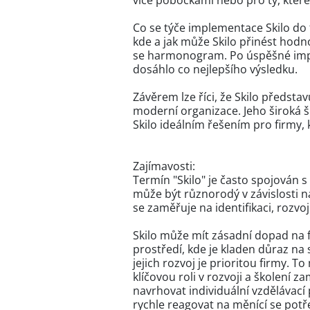
více pobočkami nebo pro ty, které
Co se týče implementace Skilo do 
kde a jak může Skilo přinést hodno
se harmonogram. Po úspěšné imple
dosáhlo co nejlepšího výsledku.
Závěrem lze říci, že Skilo představ
moderní organizace. Jeho široká š
Skilo ideálním řešením pro firmy, 
Zajímavosti:
Termín "Skilo" je často spojován 
může být různorodý v závislosti n
se zaměřuje na identifikaci, rozvo
Skilo může mít zásadní dopad na f
prostředí, kde je kladen důraz na
jejich rozvoj je prioritou firmy. 
klíčovou roli v rozvoji a školení
navrhovat individuální vzdělávac
rychle reagovat na měnící se potř