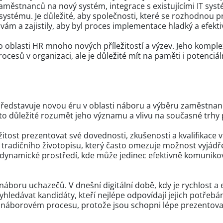
aměstnanců na nový systém, integrace s existujícími IT sys
 systému. Je důležité, aby společnosti, které se rozhodnou p
m a zajistily, aby byl proces implementace hladký a efekti
 do oblasti HR mnoho nových příležitostí a výzev. Jeho kompl
cesů v organizaci, ale je důležité mít na paměti i potenciáln
 představuje novou éru v oblasti náboru a výběru zaměstnanc
oto důležité rozumět jeho významu a vlivu na současné trhy 
itost prezentovat své dovednosti, zkušenosti a kvalifikace
tradičního životopisu, který často omezuje možnost vyjádře
 dynamické prostředí, kde může jedinec efektivně komunik
áboru uchazečů. V dnešní digitální době, kdy je rychlost a e
hledávat kandidáty, kteří nejlépe odpovídají jejich potřebám.
v náborovém procesu, protože jsou schopni lépe prezentovat