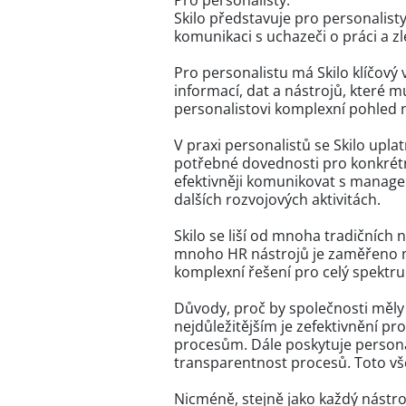
Pro personalisty:
Skilo představuje pro personalisty
komunikaci s uchazeči o práci a z
Pro personalistu má Skilo klíčový
informací, dat a nástrojů, které m
personalistovi komplexní pohled 
V praxi personalistů se Skilo up
potřebné dovednosti pro konkrétní
efektivněji komunikovat s manage
dalších rozvojových aktivitách.
Skilo se liší od mnoha tradičních 
mnoho HR nástrojů je zaměřeno na
komplexní řešení pro celý spektru
Důvody, proč by společnosti měly
nejdůležitějším je zefektivnění pr
procesům. Dále poskytuje personal
transparentnost procesů. Toto vše
Nicméně, stejně jako každý nástro