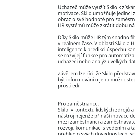
Uchazeč může využít Skilo k získá
motivace. Skilo umožňuje jedinci z
obraz o své hodnotě pro zaměstna
HR systémů může zkrátit dobu nábo
Díky Skilo může HR tým snadno fil
v reálném čase. V oblasti Skilo a 
inteligence k predikci úspěchu kan
se rozvíjejí funkce pro automati
uchazeči nebo analýzu velkých dat 
Závěrem lze říci, že Skilo předsta
být informováni o jeho možnostec
prostředí.
Pro zaměstnance:
Skilo, v kontextu lidských zdrojů
nástroj nejenže přináší inovace 
mezi zaměstnanci a zaměstnavatel
rozvoji, komunikaci s vedením a t
přehled o svých dovednostech, sch