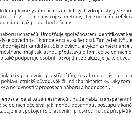
lo komplexní systém pro řízení lidských zdrojů, který se zam
tnanců. Zahrnuje nástroje a metody, které umožňují efekti
od náboru až po odchod z firmy.
 náboru uchazečů. Umožňuje společnostem identifikovat kand
lýze dovedností, kompetencí a zkušeností. Tím zefektivňuj
hodnějších kandidátů. Skilo ovlivňuje výkon zaměstnance tí
aměstnanci mají tak jasnou představu o tom, co se od nich 
ilo také podporuje osobní rozvoj tím, že ukazuje, jaké dove
 inkluzi v pracovním prostředí tím, že zahrnuje nástroje pro
pohlaví, etnický původ, věk či jiné charakteristiky. Díky t
udky a nerovnosti v procesech náboru a hodnocení.
jenost a loajalitu zaměstnanců tím, že nabízí transparentn
o se od nich očekává, jak mohou dosáhnout postupu v kariéř
zapojeni a spokojeni s pracovním prostředím, což přispívá k je