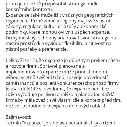
proto je důležité přizpůsobit strategii podle
konkrétního kontextu.
Expanze se také může lišit v různých geografických
regionech. Různé země a regiony mají své vlastní
zákony, regulace, kulturní rozdíly a ekonomické
podmínky, které mohou ovlivnit úspěch expanze.
Firmy musí být schopny adaptovat svou strategii na
místní prostředí a vyvinout flexibilitu a citlivost na
místní potřeby a preferencie.
Celkově lze říci, že expanze je důležitým prvkem růstu
a rozvoje firem. Správně plánovaná a
implementovaná expanze může přinést mnoho
výhod, včetně zvýšení tržeb, rozvoje dovedností
zaměstnanců a posílení konkurenceschopnosti firmy.
Je však důležité si uvědomit, že expanze není bez
rizika vyžaduje pečlivou analýzu a plánování. Každá
firma by měla zvážit své vlastní cíle a kontext před tím,
než se rozhodne pro expanzi do nových oblastí.
Zajímavosti:
Termín "expanze" je v oblasti personalistiky a řízení