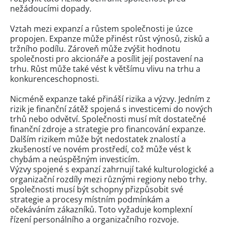
nežádoucími dopady.
Vztah mezi expanzí a růstem společnosti je úzce
propojen. Expanze může přinést růst výnosů, zisků a
tržního podílu. Zároveň může zvýšit hodnotu
společnosti pro akcionáře a posílit její postavení na
trhu. Růst může také vést k většímu vlivu na trhu a
konkurenceschopnosti.
Nicméně expanze také přináší rizika a výzvy. Jedním z
rizik je finanční zátěž spojená s investicemi do nových
trhů nebo odvětví. Společnosti musí mít dostatečné
finanční zdroje a strategie pro financování expanze.
Dalším rizikem může být nedostatek znalostí a
zkušeností ve novém prostředí, což může vést k
chybám a neúspěšným investicím.
Výzvy spojené s expanzí zahrnují také kulturologické a
organizační rozdíly mezi různými regiony nebo trhy.
Společnosti musí být schopny přizpůsobit své
strategie a procesy místním podmínkám a
očekáváním zákazníků. Toto vyžaduje komplexní
řízení personálního a organizačního rozvoje.