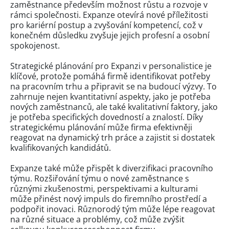
zaměstnance především možnost růstu a rozvoje v
rámci společnosti. Expanze otevírá nové příležitosti
pro kariérní postup a zvyšování kompetencí, což v
konečném důsledku zvyšuje jejich profesní a osobní
spokojenost.
Strategické plánování pro Expanzi v personalistice je
klíčové, protože pomáhá firmě identifikovat potřeby
na pracovním trhu a připravit se na budoucí výzvy. To
zahrnuje nejen kvantitativní aspekty, jako je potřeba
nových zaměstnanců, ale také kvalitativní faktory, jako
je potřeba specifických dovedností a znalostí. Díky
strategickému plánování může firma efektivněji
reagovat na dynamický trh práce a zajistit si dostatek
kvalifikovaných kandidátů.
Expanze také může přispět k diverzifikaci pracovního
týmu. Rozšiřování týmu o nové zaměstnance s
různými zkušenostmi, perspektivami a kulturami
může přinést nový impuls do firemního prostředí a
podpořit inovaci. Různorodý tým může lépe reagovat
na různé situace a problémy, což může zvýšit