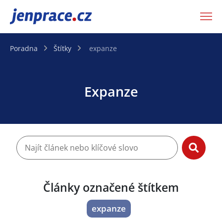
JenPráce.cz
Poradna
Štítky
expanze
Expanze
Články označené štítkem
expanze