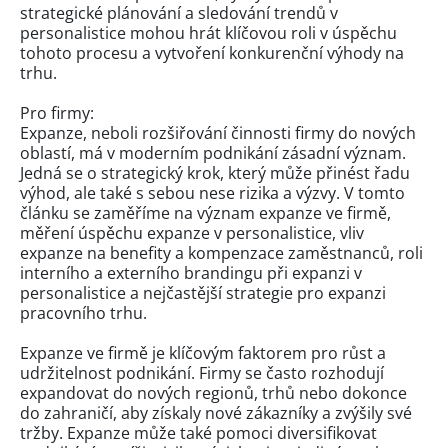
strategické plánování a sledování trendů v
personalistice mohou hrát klíčovou roli v úspěchu
tohoto procesu a vytvoření konkurenční výhody na
trhu.
Pro firmy:
Expanze, neboli rozšiřování činnosti firmy do nových
oblastí, má v moderním podnikání zásadní význam.
Jedná se o strategický krok, který může přinést řadu
výhod, ale také s sebou nese rizika a výzvy. V tomto
článku se zaměříme na význam expanze ve firmě,
měření úspěchu expanze v personalistice, vliv
expanze na benefity a kompenzace zaměstnanců, roli
interního a externího brandingu při expanzi v
personalistice a nejčastější strategie pro expanzi
pracovního trhu.
Expanze ve firmě je klíčovým faktorem pro růst a
udržitelnost podnikání. Firmy se často rozhodují
expandovat do nových regionů, trhů nebo dokonce
do zahraničí, aby získaly nové zákazníky a zvýšily své
tržby. Expanze může také pomoci diversifikovat