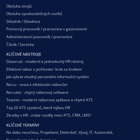
Obsluha strojů
Obsluha vysokozdvižných vozíků
Skladník / Skladnice
Pomocný pracovník / pracovnice v gastronomii
Administrativní pracovník / pracovnice
Číšník / Servírka
KLÍČOVÉ NÁSTROJE
Datacruit - moderní a jednoduchý HR nástroj
Efektivní nábor s jenHunter: krok za krokem
Jak vybrat vhodný personální informační systém
Recru - cesta k efektivním náborům
Recruitis - chytrý náborový software
Teamio - moderní náborová aplikace a chytré ATS
Top 20 ATS systémů, které hýbou HR
Zkratky v HR - znáte rozdíly mezi ATS, CRM, LMS?
KLÍČOVÉ TERMÍNY
Na dobu neurčitou
,
Projektant
,
Elektrikář
,
Vývoj
,
IT
,
Automobil
,