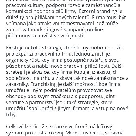
pracovní kultury, podporu rozvoje zaměstnanců a
komunikaci hodnot a cílů firmy. Externí branding je
důležitý pro přilákání nových talentů. Firma musí být
vnímána jako atraktivní zaměstnavatel, což může
zahrnovat marketingové kampaně, on-line
přítomnost a pověst ve veřejnosti.
Existuje několik strategií, které firmy mohou použít
pro expanzi pracovního trhu. Jednou z nich je
organický růst, kdy firma postupně rozšiřuje svou
působnost a nabízí nové pracovní příležitosti. Další
strategií je akvizice, kdy firma kupuje již existující
společnosti na trhu a získává tak nové zaměstnance a
zákazníky. Franchising je další možností, kde firma
umožňuje jiným podnikatelům provozovat své
obchody pod svým značkou a s podporou. Joint
venture a partnerství jsou také strategie, které
umožňují spolupráci s jinými firmami a vstup na nové
trhy.
Celkově lze říci, že expanze ve firmě má klíčový
význam pro růst a rozvoj. Měření úspěchu, správná