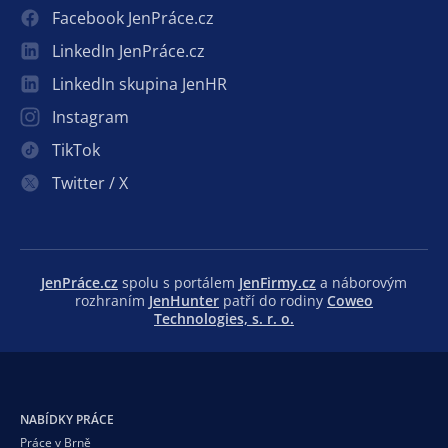
Facebook JenPráce.cz
LinkedIn JenPráce.cz
LinkedIn skupina JenHR
Instagram
TikTok
Twitter / X
JenPráce.cz
spolu s portálem
JenFirmy.cz
a náborovým
rozhraním
JenHunter
patří do rodiny
Coweo
Technologies, s. r. o.
NABÍDKY PRÁCE
Práce v Brně