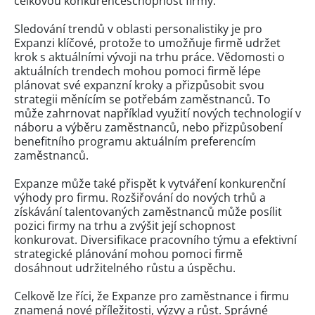
celkovou konkurenceschopnost firmy.
Sledování trendů v oblasti personalistiky je pro
Expanzi klíčové, protože to umožňuje firmě udržet
krok s aktuálními vývoji na trhu práce. Vědomosti o
aktuálních trendech mohou pomoci firmě lépe
plánovat své expanzní kroky a přizpůsobit svou
strategii měnícím se potřebám zaměstnanců. To
může zahrnovat například využití nových technologií v
náboru a výběru zaměstnanců, nebo přizpůsobení
benefitního programu aktuálním preferencím
zaměstnanců.
Expanze může také přispět k vytváření konkurenční
výhody pro firmu. Rozšiřování do nových trhů a
získávání talentovaných zaměstnanců může posílit
pozici firmy na trhu a zvýšit její schopnost
konkurovat. Diversifikace pracovního týmu a efektivní
strategické plánování mohou pomoci firmě
dosáhnout udržitelného růstu a úspěchu.
Celkově lze říci, že Expanze pro zaměstnance i firmu
znamená nové příležitosti, výzvy a růst. Správné