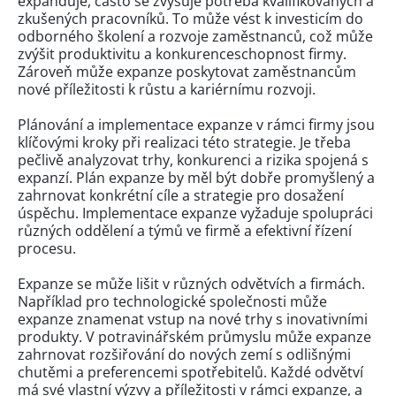
expanduje, často se zvyšuje potřeba kvalifikovaných a
zkušených pracovníků. To může vést k investicím do
odborného školení a rozvoje zaměstnanců, což může
zvýšit produktivitu a konkurenceschopnost firmy.
Zároveň může expanze poskytovat zaměstnancům
nové příležitosti k růstu a kariérnímu rozvoji.
Plánování a implementace expanze v rámci firmy jsou
klíčovými kroky při realizaci této strategie. Je třeba
pečlivě analyzovat trhy, konkurenci a rizika spojená s
expanzí. Plán expanze by měl být dobře promyšlený a
zahrnovat konkrétní cíle a strategie pro dosažení
úspěchu. Implementace expanze vyžaduje spolupráci
různých oddělení a týmů ve firmě a efektivní řízení
procesu.
Expanze se může lišit v různých odvětvích a firmách.
Například pro technologické společnosti může
expanze znamenat vstup na nové trhy s inovativními
produkty. V potravinářském průmyslu může expanze
zahrnovat rozšiřování do nových zemí s odlišnými
chutěmi a preferencemi spotřebitelů. Každé odvětví
má své vlastní výzvy a příležitosti v rámci expanze, a