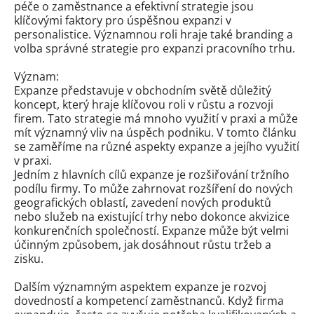
péče o zaměstnance a efektivní strategie jsou
klíčovými faktory pro úspěšnou expanzi v
personalistice. Významnou roli hraje také branding a
volba správné strategie pro expanzi pracovního trhu.
Význam:
Expanze představuje v obchodním světě důležitý
koncept, který hraje klíčovou roli v růstu a rozvoji
firem. Tato strategie má mnoho využití v praxi a může
mít významný vliv na úspěch podniku. V tomto článku
se zaměříme na různé aspekty expanze a jejího využití
v praxi.
Jedním z hlavních cílů expanze je rozšiřování tržního
podílu firmy. To může zahrnovat rozšíření do nových
geografických oblastí, zavedení nových produktů
nebo služeb na existující trhy nebo dokonce akvizice
konkurenčních společností. Expanze může být velmi
účinným způsobem, jak dosáhnout růstu tržeb a
zisku.
Dalším významným aspektem expanze je rozvoj
dovedností a kompetencí zaměstnanců. Když firma