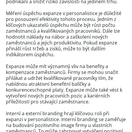
podnikání a snížit riziko závislosti na jediném trhu.
Měření úspěchu expanze v personalistice je důležité
pro posouzení efektivity tohoto procesu. Jedním z
klíčových ukazatelů úspěchu může být růst počtu
zaměstnanců a kvalifikovaných pracovníků. Dále lze
hodnotit náklady na nábor a zaškolení nových
zaměstnanců a jejich produktivitu. Pokud expanze
přináší růst tržeb a zisků, může to být dalším
indikátorem úspěchu.
Expanze může mít významný vliv na benefity a
kompenzace zaměstnanců. Firmy se mohou snažit
přilákat a udržet kvalifikované pracovníky tím, že
nabídnou atraktivní benefitní balíčky a
konkurenceschopné platy. Expanze může také vést k
vytvoření nových pracovních pozic a kariérních
příležitostí pro stávající zaměstnance.
Interní a externí branding hrají klíčovou roli při
expanzi v personalistice. Interní branding se zaměřuje
na budování pozitivního image firmy u vlastních
zaměstnanců. To může zahrnovat vytváření pozitivní