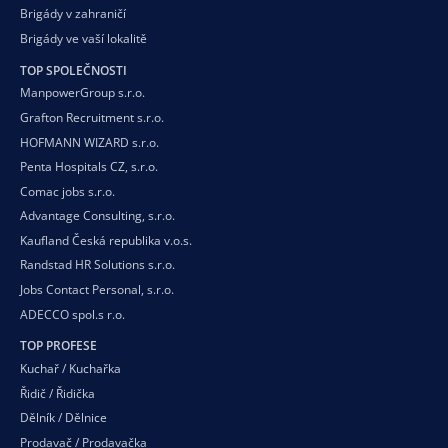
Brigády v zahraničí
Brigády ve vaší
lokalitě
TOP SPOLEČNOSTI
ManpowerGroup s.r.o.
Grafton Recruitment s.r.o.
HOFMANN WIZARD s.r.o.
Penta Hospitals CZ, s.r.o.
Comac jobs s.r.o.
Advantage Consulting, s.r.o.
Kaufland Česká republika v.o.s.
Randstad HR Solutions s.r.o.
Jobs Contact Personal, s.r.o.
ADECCO spol.s r.o.
TOP PROFESE
Kuchař / Kuchařka
Řidič / Řidička
Dělník / Dělnice
Prodavač / Prodavačka