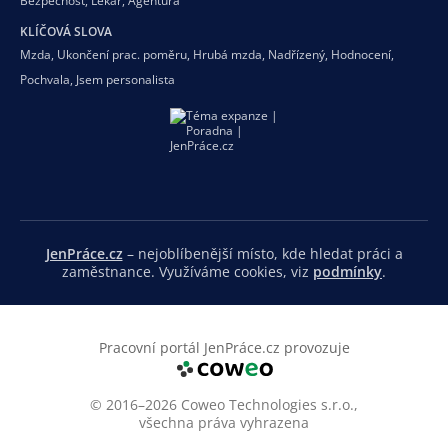
Bezpečnost
,
Lékař
,
Agentura
KLÍČOVÁ SLOVA
Mzda
,
Ukončení prac. poměru
,
Hrubá mzda
,
Nadřízený
,
Hodnocení
,
Pochvala
,
Jsem personalista
JenPráce.cz
– nejoblíbenější místo, kde hledat práci a
zaměstnance. Využíváme cookies, viz
podmínky
.
Pracovní portál JenPráce.cz provozuje
© 2016–2026 Coweo Technologies s.r.o.,
všechna práva vyhrazena