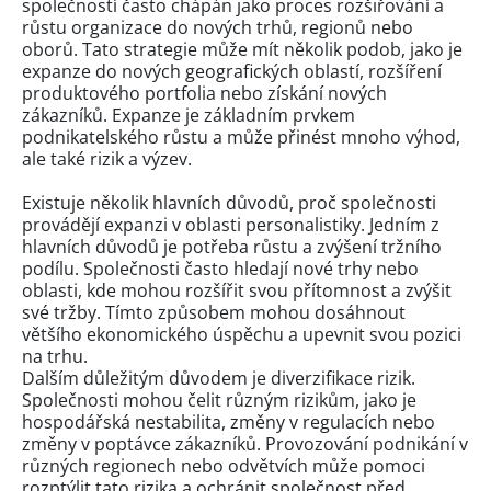
společností často chápán jako proces rozšiřování a
růstu organizace do nových trhů, regionů nebo
oborů. Tato strategie může mít několik podob, jako je
expanze do nových geografických oblastí, rozšíření
produktového portfolia nebo získání nových
zákazníků. Expanze je základním prvkem
podnikatelského růstu a může přinést mnoho výhod,
ale také rizik a výzev.
Existuje několik hlavních důvodů, proč společnosti
provádějí expanzi v oblasti personalistiky. Jedním z
hlavních důvodů je potřeba růstu a zvýšení tržního
podílu. Společnosti často hledají nové trhy nebo
oblasti, kde mohou rozšířit svou přítomnost a zvýšit
své tržby. Tímto způsobem mohou dosáhnout
většího ekonomického úspěchu a upevnit svou pozici
na trhu.
Dalším důležitým důvodem je diverzifikace rizik.
Společnosti mohou čelit různým rizikům, jako je
hospodářská nestabilita, změny v regulacích nebo
změny v poptávce zákazníků. Provozování podnikání v
různých regionech nebo odvětvích může pomoci
rozptýlit tato rizika a ochránit společnost před