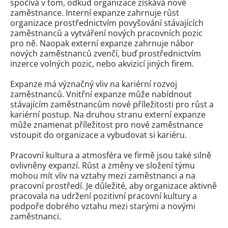
spočívá v tom, odkud organizace získává nové
zaměstnance. Interní expanze zahrnuje růst
organizace prostřednictvím povyšování stávajících
zaměstnanců a vytváření nových pracovních pozic
pro ně. Naopak externí expanze zahrnuje nábor
nových zaměstnanců zvenčí, buď prostřednictvím
inzerce volných pozic, nebo akvizicí jiných firem.
Expanze má význačný vliv na kariérní rozvoj
zaměstnanců. Vnitřní expanze může nabídnout
stávajícím zaměstnancům nové příležitosti pro růst a
kariérní postup. Na druhou stranu externí expanze
může znamenat příležitost pro nové zaměstnance
vstoupit do organizace a vybudovat si kariéru.
Pracovní kultura a atmosféra ve firmě jsou také silně
ovlivněny expanzí. Růst a změny ve složení týmu
mohou mít vliv na vztahy mezi zaměstnanci a na
pracovní prostředí. Je důležité, aby organizace aktivně
pracovala na udržení pozitivní pracovní kultury a
podpoře dobrého vztahu mezi starými a novými
zaměstnanci.