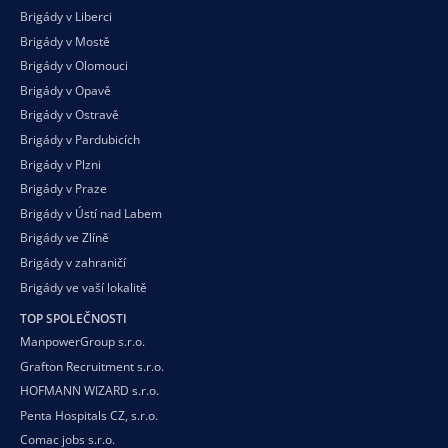
Brigády v Liberci
Brigády v Mostě
Brigády v Olomouci
Brigády v Opavě
Brigády v Ostravě
Brigády v Pardubicích
Brigády v Plzni
Brigády v Praze
Brigády v Ústí nad Labem
Brigády ve Zlíně
Brigády v zahraničí
Brigády ve vaší
lokalitě
TOP SPOLEČNOSTI
ManpowerGroup s.r.o.
Grafton Recruitment s.r.o.
HOFMANN WIZARD s.r.o.
Penta Hospitals CZ, s.r.o.
Comac jobs s.r.o.