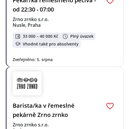
Pekař/ka řemeslného pečiva -
od 22:30 - 07:00
Zrno zrnko s.r.o.
Nusle, Praha
33 000 – 40 000 Kč
Plný úvazek
Vhodné také pro absolventy
Zveřejněno: 5. srpna
Barista/ka v řemeslné
pekárně Zrno zrnko
Zrno zrnko s.r.o.