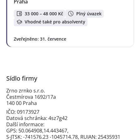
Praha
33 000 – 48 000 Kč
Plný úvazek
Vhodné také pro absolventy
Zveřejněno: 31. července
Sídlo firmy
Zrno zrnko s.r.o.
Čestmírova 1692/17a
140 00 Praha
IČO: 09173927
Datová schránka: 4sz7g42
Další informace:
GPS: 50.064908,14.443467,
S-JTSK: -741576.23 -1045714.78, RUIAN: 25435931