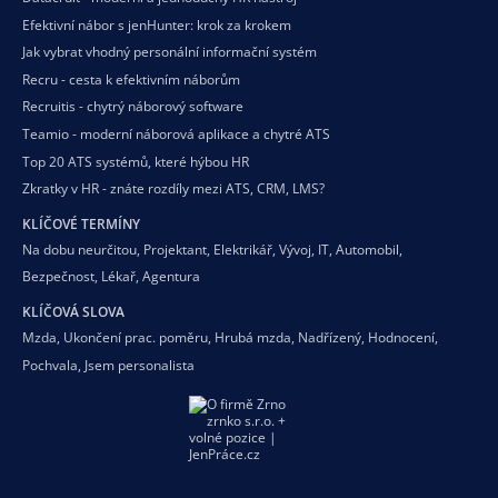
Efektivní nábor s jenHunter: krok za krokem
Jak vybrat vhodný personální informační systém
Recru - cesta k efektivním náborům
Recruitis - chytrý náborový software
Teamio - moderní náborová aplikace a chytré ATS
Top 20 ATS systémů, které hýbou HR
Zkratky v HR - znáte rozdíly mezi ATS, CRM, LMS?
KLÍČOVÉ TERMÍNY
Na dobu neurčitou
,
Projektant
,
Elektrikář
,
Vývoj
,
IT
,
Automobil
,
Bezpečnost
,
Lékař
,
Agentura
KLÍČOVÁ SLOVA
Mzda
,
Ukončení prac. poměru
,
Hrubá mzda
,
Nadřízený
,
Hodnocení
,
Pochvala
,
Jsem personalista