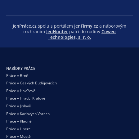
JenPráce.cz
spolu s portálem
JenFirmy.cz
a náborovým
rozhraním
JenHunter
patří do rodiny
Coweo
Technologies, s. r. o.
NABÍDKY PRÁCE
Práce v Brně
Práce v Českých Budějovicích
Práce v Havířově
Práce v Hradci Králové
Práce v Jihlavě
Práce v Karlových Varech
Práce v Kladně
Práce v Liberci
Práce v Mostě