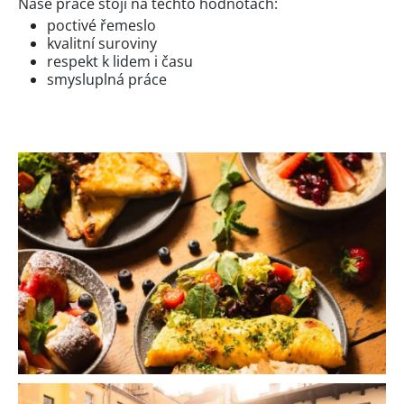
Naše práce stojí na těchto hodnotách:
poctivé řemeslo
kvalitní suroviny
respekt k lidem i času
smysluplná práce