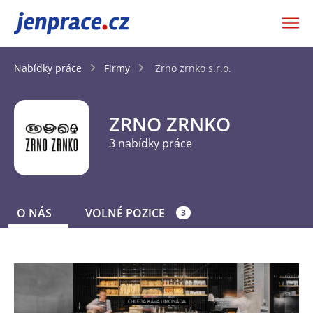
JenPráce.cz
Nabídky práce
Firmy
Zrno zrnko s.r.o.
ZRNO ZRNKO
3 nabídky práce
O NÁS
VOLNÉ POZICE
3