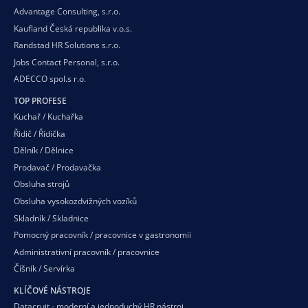
Advantage Consulting, s.r.o.
Kaufland Česká republika v.o.s.
Randstad HR Solutions s.r.o.
Jobs Contact Personal, s.r.o.
ADECCO spol.s r.o.
TOP PROFESE
Kuchař / Kuchařka
Řidič / Řidička
Dělník / Dělnice
Prodavač / Prodavačka
Obsluha strojů
Obsluha vysokozdvižných vozíků
Skladník / Skladnice
Pomocný pracovník / pracovnice v gastronomii
Administrativní pracovník / pracovnice
Číšník / Servírka
KLÍČOVÉ NÁSTROJE
Datacruit - moderní a jednoduchý HR nástroj