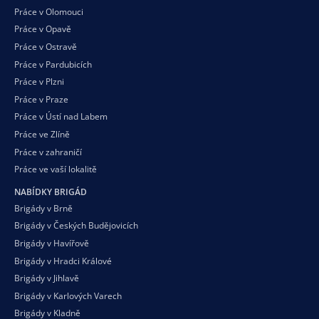
Práce v Olomouci
Práce v Opavě
Práce v Ostravě
Práce v Pardubicích
Práce v Plzni
Práce v Praze
Práce v Ústí nad Labem
Práce ve Zlíně
Práce v zahraničí
Práce ve vaší
lokalitě
NABÍDKY BRIGÁD
Brigády v Brně
Brigády v Českých Budějovicích
Brigády v Havířově
Brigády v Hradci Králové
Brigády v Jihlavě
Brigády v Karlových Varech
Brigády v Kladně