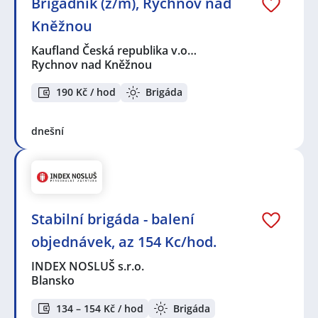
Brigádník (ž/m), Rychnov nad
Kněžnou
Kaufland Česká republika v.o…
Rychnov nad Kněžnou
190 Kč / hod
Brigáda
dnešní
Stabilní brigáda - balení
objednávek, az 154 Kc/hod.
INDEX NOSLUŠ s.r.o.
Blansko
134 – 154 Kč / hod
Brigáda