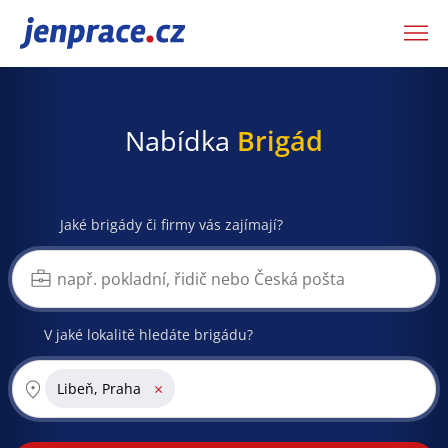
JenPráce.cz
Nabídka
Brigád
Jaké brigády či firmy vás zajímají?
V jaké lokalitě hledáte brigádu?
×
Libeň, Praha