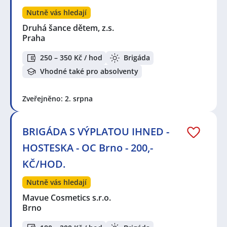
Nutně vás hledají
Druhá šance dětem, z.s.
Praha
250 – 350 Kč / hod
Brigáda
Vhodné také pro absolventy
Zveřejněno: 2. srpna
BRIGÁDA S VÝPLATOU IHNED -
HOSTESKA - OC Brno - 200,-
KČ/HOD.
Nutně vás hledají
Mavue Cosmetics s.r.o.
Brno