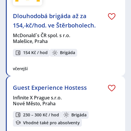
Dlouhodobá brigáda až za
154,-kč/hod. ve Štěrboholech.
McDonald`s ČR spol. s r.o.
Malešice, Praha
154 Kč / hod
Brigáda
včerejší
Guest Experience Hostess
Infinite X Prague s.r.o.
Nové Město, Praha
230 – 300 Kč / hod
Brigáda
Vhodné také pro absolventy