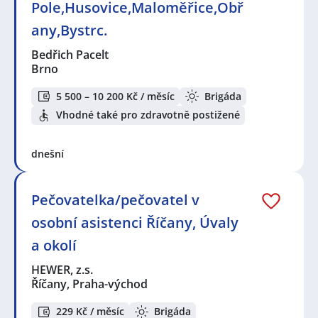
Pole,Husovice,Maloměřice,Obř
any,Bystrc.
Bedřich Pacelt
Brno
5 500 – 10 200 Kč / měsíc
Brigáda
Vhodné také pro zdravotně postižené
dnešní
Pečovatelka/pečovatel v
osobní asistenci Říčany, Úvaly
a okolí
HEWER, z.s.
Říčany, Praha-východ
229 Kč / měsíc
Brigáda