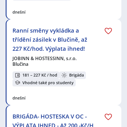
dnešní
Ranní směny vykládka a
třídění zásilek v Blučině, až
227 Kč/hod. Výplata ihned!
JOBINN & HOSTESSINN, s.r.o.
Blučina
181 – 227 Kč / hod
Brigáda
Vhodné také pro studenty
dnešní
BRIGÁDA- HOSTESKA V OC -
VÝPLATA IHNED - Až 200,-Kč/H