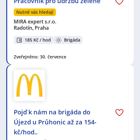
Pracovník pro údržbu zeleně
Nutně vás hledají
MIRA expert s.r.o.
Radotín, Praha
185 Kč / hod
Brigáda
Zveřejněno: 30. července
Pojď k nám na brigáda do
Újezd u Průhonic až za 154-
kč/hod..