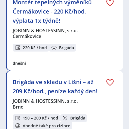
Montér tepelných výměníků
Čermákovice - 220 Kč/hod.
výplata 1x týdně!
JOBINN & HOSTESSINN, s.r.o.
Čermákovice
220 Kč / hod
Brigáda
dnešní
Brigáda ve skladu v Líšni – až
209 Kč/hod., peníze každý den!
JOBINN & HOSTESSINN, s.r.o.
Brno
190 – 209 Kč / hod
Brigáda
Vhodné také pro cizince