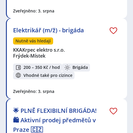
filtrace:
KPK sport s.r.o.
,
Evolution CZ s.r.o.
Zveřejněno: 3. srpna
Seznam lokalit v zobrazených inzerátech:
Celá ČR
,
Libeň, Praha
Elektrikář (m/ž) - brigáda
Nutně vás hledají
KKAKrpec elektro s.r.o.
Frýdek-Místek
200 – 350 Kč / hod
Brigáda
Vhodné také pro cizince
Zveřejněno: 3. srpna
🌟 PLNĚ FLEXIBILNÍ BRIGÁDA!
🛍️ Aktivní prodej předmětů v
Praze 🇨🇿