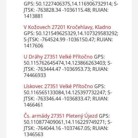
GPS: 50.1227406375,14.116906732914; S-
JTSK: -763828.34 -1036115.48; RUIAN:
1413881
V Kožovech 27201 Kročehlavy, Kladno
GPS: 50.121549625329,14.107329583292;
S-JTSK: -764524.99 -1036150.47; RUIAN:
1417606
U Dráhy 27351 Velké Přítočno
GPS:
50.115762645474,14.123866263403; S-
JTSK: -763444.47 -1036953.73; RUIAN:
74466933
Lískovec 27351 Velké Přítočno
GPS:
50.116565133084,14.125397732247; S-
JTSK: -763346.44 -1036833.47; RUIAN:
1466461
Čs. armády 27351 Pletený Újezd
GPS:
50.110877409061,14.116229749271; S-
JTSK: -764044.16 -1037467.05; RUIAN:
1346563