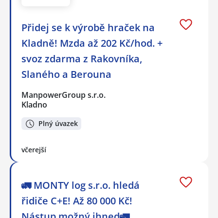
Přidej se k výrobě hraček na
Kladně! Mzda až 202 Kč/hod. +
svoz zdarma z Rakovníka,
Slaného a Berouna
ManpowerGroup s.r.o.
Kladno
Plný úvazek
včerejší
🚛 MONTY log s.r.o. hledá
řidiče C+E! Až 80 000 Kč!
Nástup možný ihned🚛