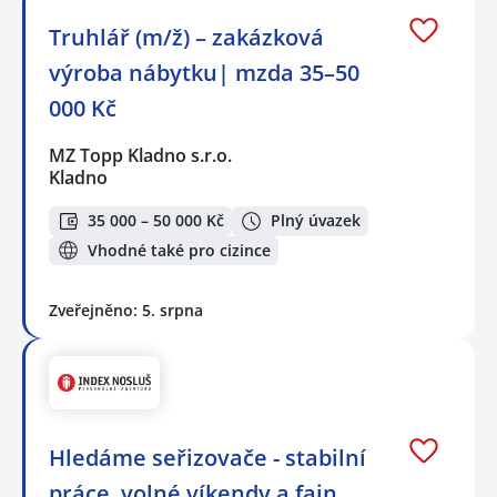
Truhlář (m/ž) – zakázková
výroba nábytku| mzda 35–50
000 Kč
MZ Topp Kladno s.r.o.
Kladno
35 000 – 50 000 Kč
Plný úvazek
Vhodné také pro cizince
Zveřejněno: 5. srpna
Hledáme seřizovače - stabilní
práce, volné víkendy a fajn