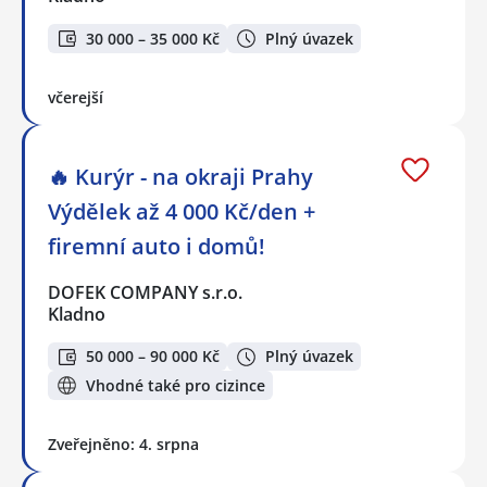
30 000 – 35 000 Kč
Plný úvazek
včerejší
🔥 Kurýr - na okraji Prahy
Výdělek až 4 000 Kč/den +
firemní auto i domů!
DOFEK COMPANY s.r.o.
Kladno
50 000 – 90 000 Kč
Plný úvazek
Vhodné také pro cizince
Zveřejněno: 4. srpna