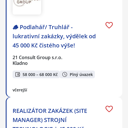
🪵 Podlahář/ Truhlář -
lukrativní zakázky, výdělek od
45 000 Kč čistého výše!
21 Consult Group s.r.o.
Kladno
58 000 – 68 000 Kč
Plný úvazek
včerejší
REALIZÁTOR ZAKÁZEK (SITE
MANAGER) STROJNÍ