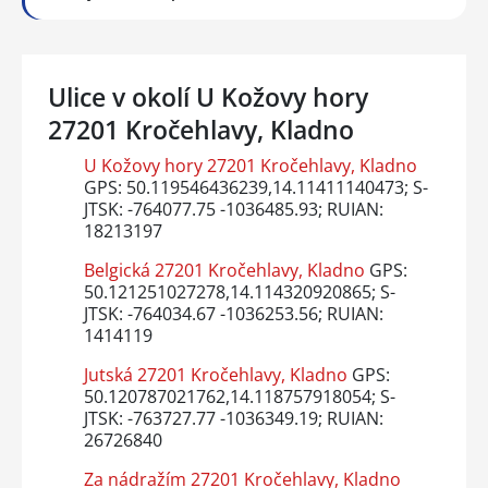
Ulice v okolí U Kožovy hory
27201 Kročehlavy, Kladno
U Kožovy hory 27201 Kročehlavy, Kladno
GPS: 50.119546436239,14.11411140473; S-
JTSK: -764077.75 -1036485.93; RUIAN:
18213197
Belgická 27201 Kročehlavy, Kladno
GPS:
50.121251027278,14.114320920865; S-
JTSK: -764034.67 -1036253.56; RUIAN:
1414119
Jutská 27201 Kročehlavy, Kladno
GPS:
50.120787021762,14.118757918054; S-
JTSK: -763727.77 -1036349.19; RUIAN:
26726840
Za nádražím 27201 Kročehlavy, Kladno