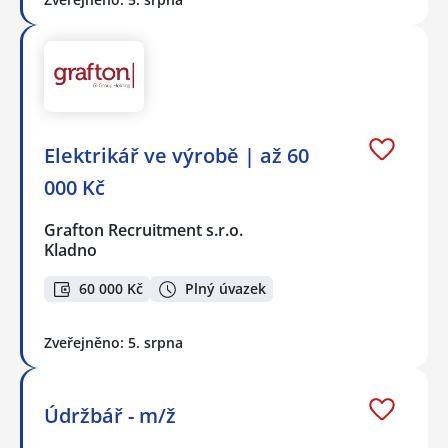
Elektrikář ve výrobě | až 60
000 Kč
Grafton Recruitment s.r.o.
Kladno
60 000 Kč
Plný úvazek
Zveřejněno: 5. srpna
Údržbář - m/ž