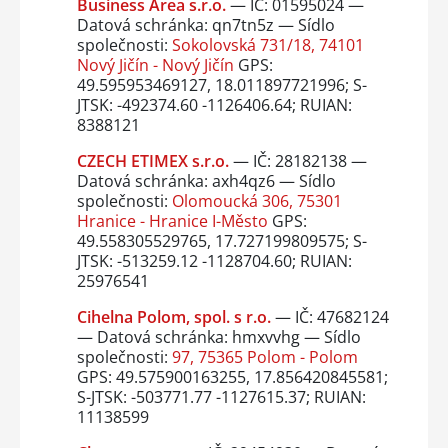
Business Area s.r.o.
— IČ: 01595024 —
Datová schránka: qn7tn5z — Sídlo
společnosti:
Sokolovská 731/18, 74101
Nový Jičín - Nový Jičín
GPS:
49.595953469127, 18.011897721996; S-
JTSK: -492374.60 -1126406.64; RUIAN:
8388121
CZECH ETIMEX s.r.o.
— IČ: 28182138 —
Datová schránka: axh4qz6 — Sídlo
společnosti:
Olomoucká 306, 75301
Hranice - Hranice I-Město
GPS:
49.558305529765, 17.727199809575; S-
JTSK: -513259.12 -1128704.60; RUIAN:
25976541
Cihelna Polom, spol. s r.o.
— IČ: 47682124
— Datová schránka: hmxvvhg — Sídlo
společnosti:
97, 75365 Polom - Polom
GPS: 49.575900163255, 17.856420845581;
S-JTSK: -503771.77 -1127615.37; RUIAN:
11138599