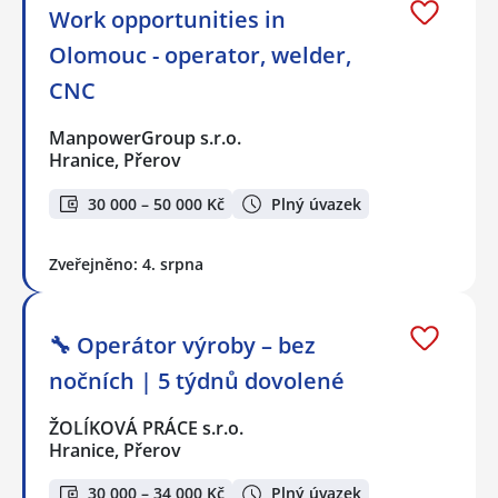
Work opportunities in
Olomouc - operator, welder,
CNC
ManpowerGroup s.r.o.
Hranice, Přerov
30 000 – 50 000 Kč
Plný úvazek
Zveřejněno: 4. srpna
🔧 Operátor výroby – bez
nočních | 5 týdnů dovolené
ŽOLÍKOVÁ PRÁCE s.r.o.
Hranice, Přerov
30 000 – 34 000 Kč
Plný úvazek