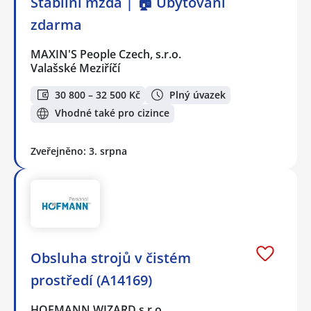
Stabilní mzda | 🏠 Ubytování
zdarma
MAXIN'S People Czech, s.r.o.
Valašské Meziříčí
30 800 – 32 500 Kč
Plný úvazek
Vhodné také pro cizince
Zveřejněno: 3. srpna
Obsluha strojů v čistém
prostředí (A14169)
HOFMANN WIZARD s.r.o.