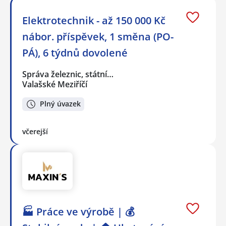
Elektrotechnik - až 150 000 Kč
nábor. příspěvek, 1 směna (PO-
PÁ), 6 týdnů dovolené
Správa železnic, státní…
Valašské Meziříčí
Plný úvazek
včerejší
🏭 Práce ve výrobě | 💰