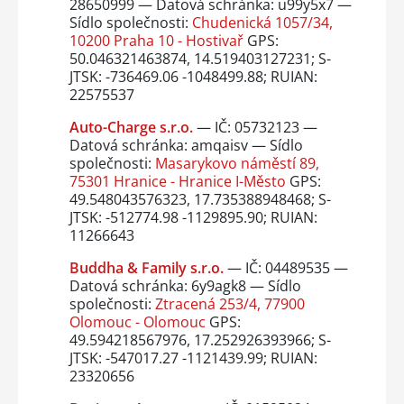
28650999 — Datová schránka: u99y5x7 —
Sídlo společnosti:
Chudenická 1057/34,
10200 Praha 10 - Hostivař
GPS:
50.046321463874, 14.519403127231; S-
JTSK: -736469.06 -1048499.88; RUIAN:
22575537
Auto-Charge s.r.o.
— IČ: 05732123 —
Datová schránka: amqaisv — Sídlo
společnosti:
Masarykovo náměstí 89,
75301 Hranice - Hranice I-Město
GPS:
49.548043576323, 17.735388948468; S-
JTSK: -512774.98 -1129895.90; RUIAN:
11266643
Buddha & Family s.r.o.
— IČ: 04489535 —
Datová schránka: 6y9agk8 — Sídlo
společnosti:
Ztracená 253/4, 77900
Olomouc - Olomouc
GPS:
49.594218567976, 17.252926393966; S-
JTSK: -547017.27 -1121439.99; RUIAN:
23320656