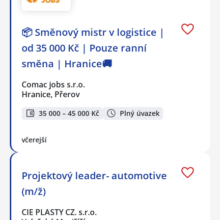
📦 Směnový mistr v logistice |
od 35 000 Kč | Pouze ranní
směna | Hranice🚚
Comac jobs s.r.o.
Hranice, Přerov
35 000 – 45 000 Kč
Plný úvazek
včerejší
Projektový leader- automotive
(m/ž)
CIE PLASTY CZ. s.r.o.