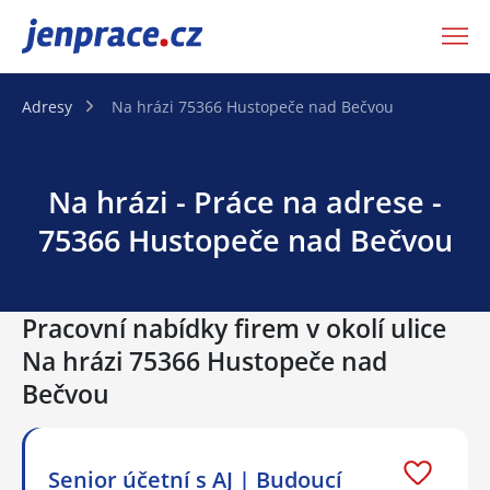
JenPráce.cz
Adresy
Na hrázi 75366 Hustopeče nad Bečvou
Na hrázi - Práce na adrese -
75366 Hustopeče nad Bečvou
Pracovní nabídky firem v okolí ulice
Na hrázi 75366 Hustopeče nad
Bečvou
Senior účetní s AJ | Budoucí