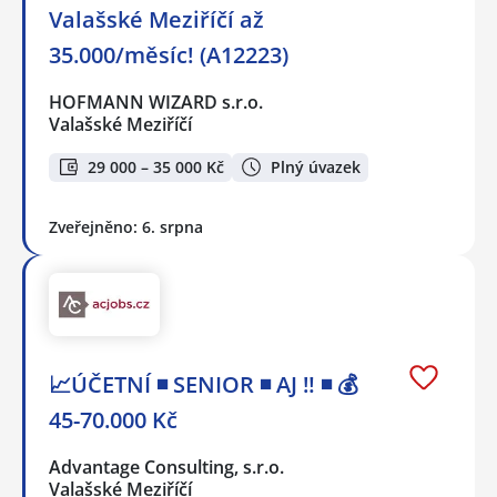
Valašské Meziříčí až
35.000/měsíc! (A12223)
HOFMANN WIZARD s.r.o.
Valašské Meziříčí
29 000 – 35 000 Kč
Plný úvazek
Zveřejněno: 6. srpna
📈ÚČETNÍ ◾ SENIOR ◾ AJ ‼ ◾ 💰
45-70.000 Kč
Advantage Consulting, s.r.o.
Valašské Meziříčí