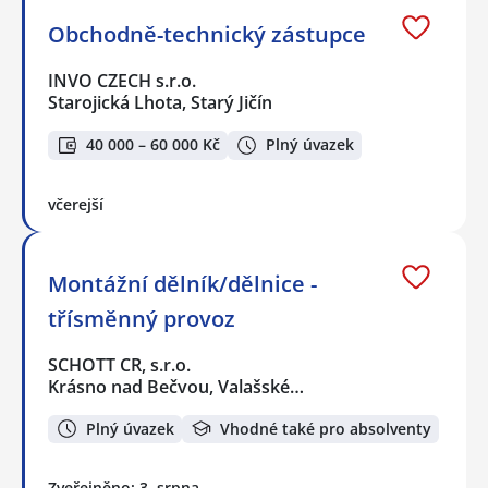
Obchodně-technický zástupce
INVO CZECH s.r.o.
Starojická Lhota, Starý Jičín
40 000 – 60 000 Kč
Plný úvazek
včerejší
Montážní dělník/dělnice -
třísměnný provoz
SCHOTT CR, s.r.o.
Krásno nad Bečvou, Valašské…
Plný úvazek
Vhodné také pro absolventy
Zveřejněno: 3. srpna