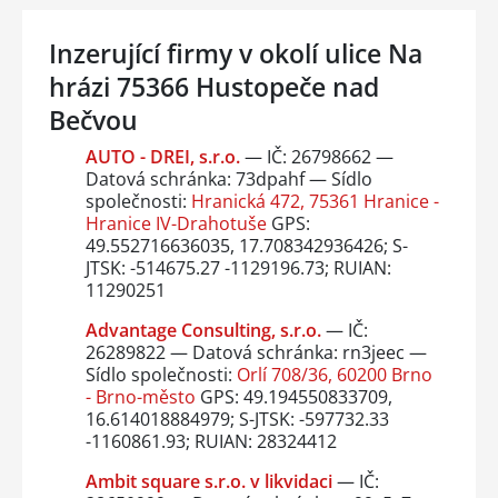
Inzerující firmy v okolí ulice Na
hrázi 75366 Hustopeče nad
Bečvou
AUTO - DREI, s.r.o.
— IČ: 26798662 —
Datová schránka: 73dpahf — Sídlo
společnosti:
Hranická 472, 75361 Hranice -
Hranice IV-Drahotuše
GPS:
49.552716636035, 17.708342936426; S-
JTSK: -514675.27 -1129196.73; RUIAN:
11290251
Advantage Consulting, s.r.o.
— IČ:
26289822 — Datová schránka: rn3jeec —
Sídlo společnosti:
Orlí 708/36, 60200 Brno
- Brno-město
GPS: 49.194550833709,
16.614018884979; S-JTSK: -597732.33
-1160861.93; RUIAN: 28324412
Ambit square s.r.o. v likvidaci
— IČ: