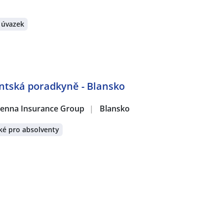
 úvazek
entská poradkyně - Blansko
 Vienna Insurance Group
|
Blansko
ké pro absolventy