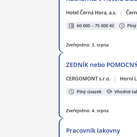
Hotel Černá Hora, a.s.
|
Čern
60 000 – 75 000 Kč
Plný
Zveřejněno: 3. srpna
ZEDNÍK nebo POMOCNÝ 
CERGOMONT s.r.o.
|
Horní L
Plný úvazek
Vhodné ta
Zveřejněno: 4. srpna
Pracovník lakovny