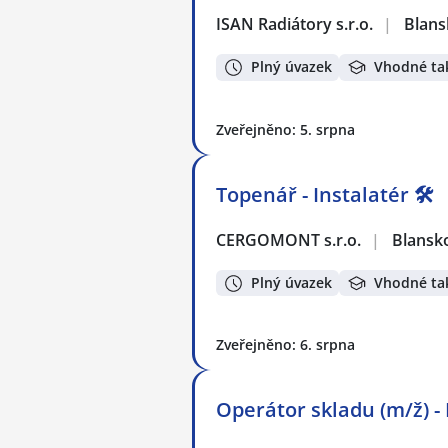
ISAN Radiátory s.r.o.
|
Blans
Plný úvazek
Vhodné ta
Zveřejněno: 5. srpna
Topenář - Instalatér 🛠️
CERGOMONT s.r.o.
|
Blansk
Plný úvazek
Vhodné ta
Zveřejněno: 6. srpna
Operátor skladu (m/ž) -