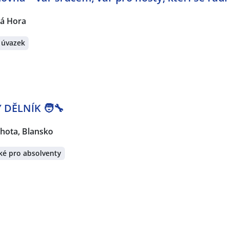
á Hora
 úvazek
DĚLNÍK 🧑‍🔧
hota, Blansko
ké pro absolventy