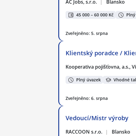
AC Jobs, s.r.o.
|
Blansko
45 000 – 60 000 Kč
Plný
Zveřejněno: 5. srpna
Klientský poradce / Kli
Kooperativa pojišťovna, a.s.,
Plný úvazek
Vhodné ta
Zveřejněno: 6. srpna
Vedoucí/Mistr výroby
RACCOON s.r.o.
|
Blansko