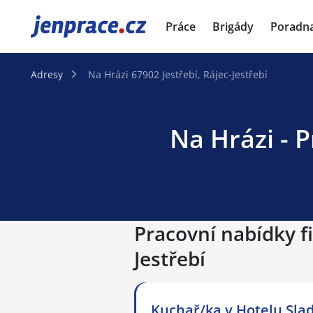
JenPráce.cz
Práce
Brigády
Poradn
Adresy
Na Hrázi 67902 Jestřebí, Rájec-Jestřebí
Na Hrázi - P
Pracovní nabídky fi
Jestřebí
Kuchař/ka v Hotelu Slado