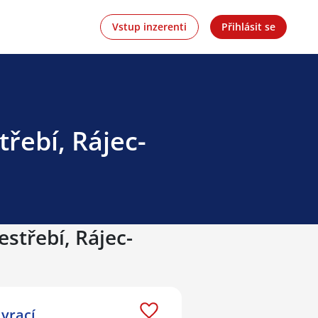
Vstup inzerenti
Přihlásit se
třebí, Rájec-
estřebí, Rájec-
 vrací