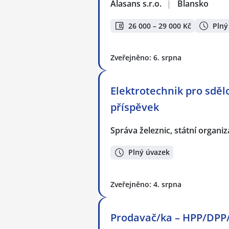
Alasans s.r.o.
|
Blansko
26 000 – 29 000 Kč
Plný
Zveřejněno: 6. srpna
Elektrotechnik pro sděl
příspěvek
Správa železnic, státní organi
Plný úvazek
Zveřejněno: 4. srpna
Prodavač/ka – HPP/DPP/D