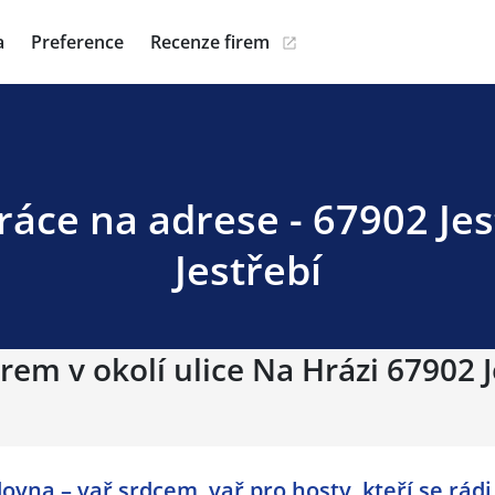
a
Preference
Recenze firem
ráce na adrese - 67902 Jes
Jestřebí
rem v okolí ulice Na Hrázi 67902 J
vna – vař srdcem, vař pro hosty, kteří se rádi