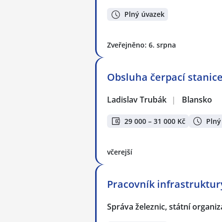
Plný úvazek
Zveřejněno: 6. srpna
Obsluha čerpací stanic
Ladislav Trubák
|
Blansko
29 000 – 31 000 Kč
Plný
včerejší
Pracovník infrastruktur
Správa železnic, státní organi