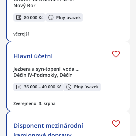
Nový Bor
80 000 Kč
Plný úvazek
včerejší
Hlavní účetní
Jezbera a syn-topení, voda,…
Děčín IV-Podmokly, Děčín
36 000 – 40 000 Kč
Plný úvazek
Zveřejněno: 3. srpna
Disponent mezinárodní
kamionové dopravy