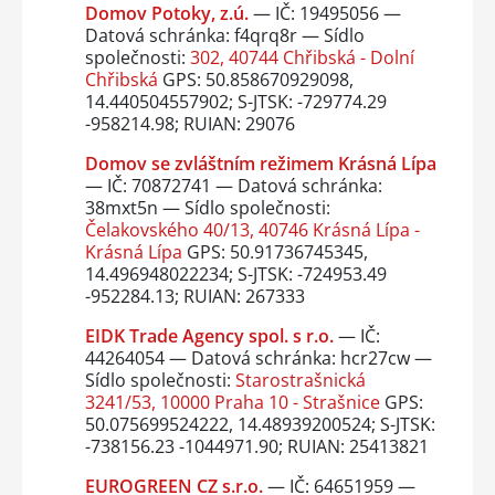
Domov Potoky, z.ú.
— IČ: 19495056 —
Datová schránka: f4qrq8r — Sídlo
společnosti:
302, 40744 Chřibská - Dolní
Chřibská
GPS: 50.858670929098,
14.440504557902; S-JTSK: -729774.29
-958214.98; RUIAN: 29076
Domov se zvláštním režimem Krásná Lípa
— IČ: 70872741 — Datová schránka:
38mxt5n — Sídlo společnosti:
Čelakovského 40/13, 40746 Krásná Lípa -
Krásná Lípa
GPS: 50.91736745345,
14.496948022234; S-JTSK: -724953.49
-952284.13; RUIAN: 267333
EIDK Trade Agency spol. s r.o.
— IČ:
44264054 — Datová schránka: hcr27cw —
Sídlo společnosti:
Starostrašnická
3241/53, 10000 Praha 10 - Strašnice
GPS:
50.075699524222, 14.48939200524; S-JTSK:
-738156.23 -1044971.90; RUIAN: 25413821
EUROGREEN CZ s.r.o.
— IČ: 64651959 —