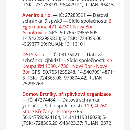
JTSK: -731783.91 -964479.21; RUIAN: 96415
Aveniro s.r.o.
— IČ: 27289591 — Datová
schránka: 9ispwk9 — Sídlo společnosti:
B.
Egermanna 471, 47301 Nový Bor -
Arnultovice
GPS: 50.766209865605,
14.542282989833; S-JTSK: -724059.00
-969377.09; RUIAN: 13113101
D5T5 s.r.o.
— IČ: 03175421 — Datová
schránka: cjbkdzf — Sídlo společnosti:
Ke
Koupališti 1390, 47301 Nový Bor - Nový
Bor
GPS: 50.7531255248, 14.54070914871;
S-JTSK: -724365.08 -970804.42; RUIAN:
25298763
Domov Brtníky, příspěvková organizace
— IČ: 47274484 — Datová schránka:
yubkii2 — Sídlo společnosti:
119, 40760
Staré Křečany - Brtníky
GPS:
50.947590924164, 14.441419016028; S-
JTSK: -728365.20 -948423.37; RUIAN: 2372