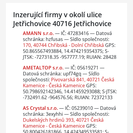
Inzerující firmy v okolí ulice
Jetřichovice 40716 Jetřichovice
AMANN s.r.o.
— IČ: 47283416 — Datová
schránka: hzfusas — Sídlo společnosti:
170, 40744 Chřibská - Dolní Chřibská
GPS:
50.865567493884, 14.474219354375; S-
JTSK: -727318.35 -957777.19; RUIAN: 28428
AMETALTOP s.r.o.
— IČ: 05619271 —
Datová schránka: upf74gq — Sídlo
společnosti:
Pivovarská 841, 40721 Česká
Kamenice - Česká Kamenice
GPS:
50.798692142346, 14.41459293088; S-JTSK:
-732491.62 -964576.56; RUIAN: 72372133
AS Crystal s.r.o.
— IČ: 05239010 — Datová
schránka: 3exyhhi — Sídlo společnosti:
Dukelských hrdinů 393, 40721 Česká
Kamenice - Česká Kamenice
GPS:
50.800426181866, 14.424349533581; S-