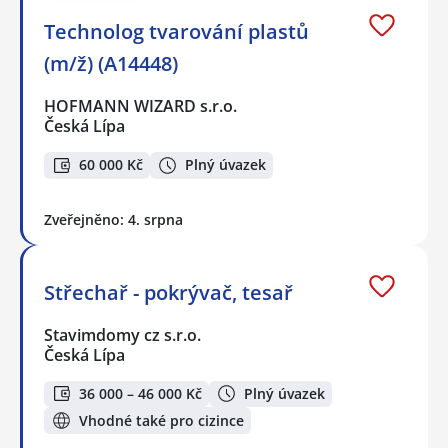
Technolog tvarování plastů
(m/ž) (A14448)
HOFMANN WIZARD s.r.o.
Česká Lípa
60 000 Kč
Plný úvazek
Zveřejněno: 4. srpna
Střechař - pokrývač, tesař
Stavimdomy cz s.r.o.
Česká Lípa
36 000 – 46 000 Kč
Plný úvazek
Vhodné také pro cizince