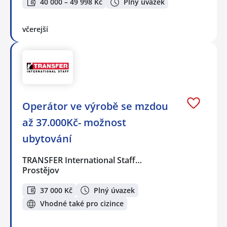
40 000 – 49 998 Kč
Plný úvazek
včerejší
Operátor ve výrobě se mzdou
až 37.000Kč- možnost
ubytování
TRANSFER International Staff…
Prostějov
37 000 Kč
Plný úvazek
Vhodné také pro cizince