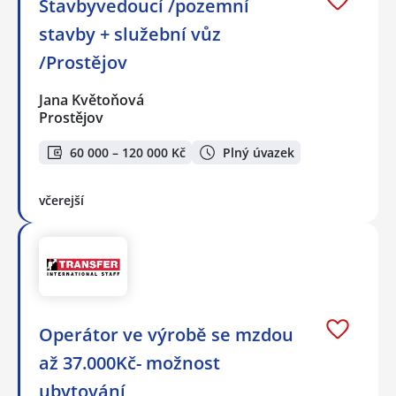
Stavbyvedoucí /pozemní
stavby + služební vůz
/Prostějov
Jana Květoňová
Prostějov
60 000 – 120 000 Kč
Plný úvazek
včerejší
Operátor ve výrobě se mzdou
až 37.000Kč- možnost
ubytování