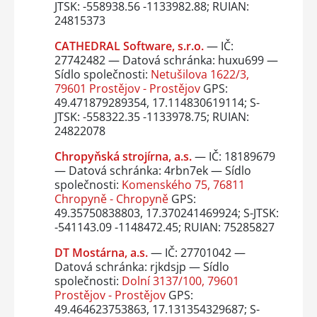
JTSK: -558938.56 -1133982.88; RUIAN:
24815373
CATHEDRAL Software, s.r.o.
— IČ:
27742482 — Datová schránka: huxu699 —
Sídlo společnosti:
Netušilova 1622/3,
79601 Prostějov - Prostějov
GPS:
49.471879289354, 17.114830619114; S-
JTSK: -558322.35 -1133978.75; RUIAN:
24822078
Chropyňská strojírna, a.s.
— IČ: 18189679
— Datová schránka: 4rbn7ek — Sídlo
společnosti:
Komenského 75, 76811
Chropyně - Chropyně
GPS:
49.35750838803, 17.370241469924; S-JTSK:
-541143.09 -1148472.45; RUIAN: 75285827
DT Mostárna, a.s.
— IČ: 27701042 —
Datová schránka: rjkdsjp — Sídlo
společnosti:
Dolní 3137/100, 79601
Prostějov - Prostějov
GPS:
49.464623753863, 17.131354329687; S-