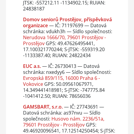
JTSK: -557212.11 -1134902.15; RUIAN:
24838187
Domov seniorů Prostějov, příspěvková
organizace
— IČ: 71197699 — Datová
schránka: vdukh3h — Sídlo společnosti:
Nerudova 1666/70, 79601 Prostějov -
Prostějov
GPS: 49.47626495441,
17.100321770244; S-JTSK: -559319.20
-1133387.40; RUIAN: 24822434
EUC a.s.
— IČ: 26730413 — Datová
schránka: nxedyy6 — Sídlo společnosti:
Evropská 859/115, 16000 Praha 6 -
Vokovice
GPS: 50.09561067971,
14.349441418981; S-JTSK: -747775.84
-1041412.50; RUIAN: 78656036
GAMSBART, s.r.o.
— IČ: 27743691 —
Datová schránka: as97nvu — Sídlo
společnosti:
Husovo nám. 2236/51a,
79601 Prostějov - Prostějov
GPS:
49.46920096541, 17.12514250454; S-JTSK: