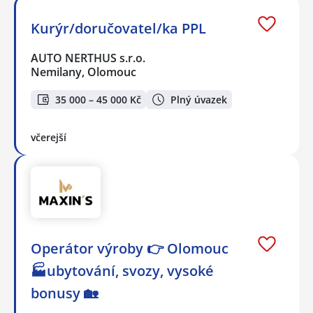
Kurýr/doručovatel/ka PPL
AUTO NERTHUS s.r.o.
Nemilany, Olomouc
35 000 – 45 000 Kč
Plný úvazek
včerejší
Operátor výroby 👉 Olomouc
🏭ubytování, svozy, vysoké
bonusy 🏡