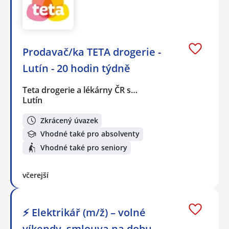
Prodavač/ka TETA drogerie -
Lutín - 20 hodin týdně
Teta drogerie a lékárny ČR s…
Lutín
Zkrácený úvazek
Vhodné také pro absolventy
Vhodné také pro seniory
včerejší
⚡ Elektrikář (m/ž) – volné
víkendy, smlouva na dobu