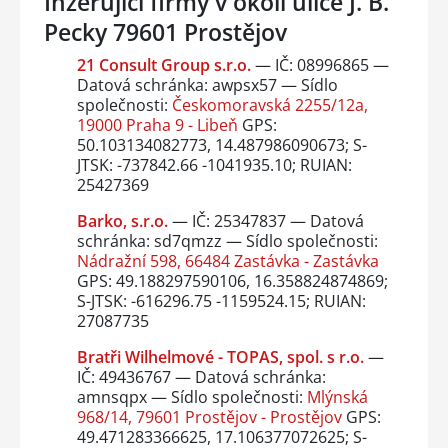
Inzerující firmy v okolí ulice J. B.
Pecky 79601 Prostějov
21 Consult Group s.r.o.
— IČ: 08996865 —
Datová schránka: awpsx57 — Sídlo
společnosti:
Českomoravská 2255/12a,
19000 Praha 9 - Libeň
GPS:
50.103134082773, 14.487986090673; S-
JTSK: -737842.66 -1041935.10; RUIAN:
25427369
Barko, s.r.o.
— IČ: 25347837 — Datová
schránka: sd7qmzz — Sídlo společnosti:
Nádražní 598, 66484 Zastávka - Zastávka
GPS: 49.188297590106, 16.358824874869;
S-JTSK: -616296.75 -1159524.15; RUIAN:
27087735
Bratři Wilhelmové - TOPAS, spol. s r.o.
—
IČ: 49436767 — Datová schránka:
amnsqpx — Sídlo společnosti:
Mlýnská
968/14, 79601 Prostějov - Prostějov
GPS:
49.471283366625, 17.106377072625; S-