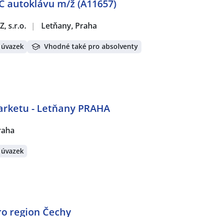
 autoklávu m/ž (A11657)
, s.r.o.
|
Letňany, Praha
 úvazek
Vhodné také pro absolventy
rketu - Letňany PRAHA
raha
 úvazek
ro region Čechy