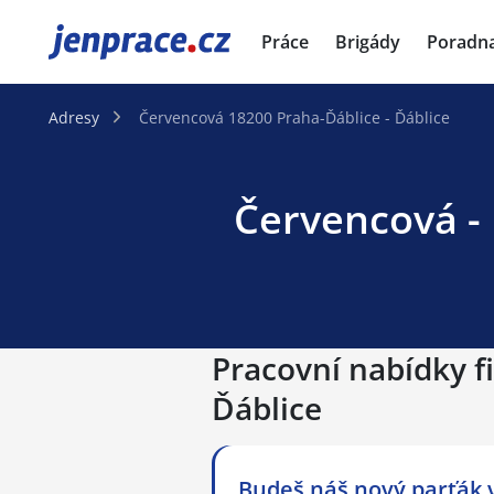
JenPráce.cz
Práce
Brigády
Poradn
Adresy
Červencová 18200 Praha-Ďáblice - Ďáblice
Červencová - 
Pracovní nabídky f
Ďáblice
Budeš náš nový parťák v