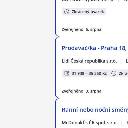
Zkrácený úvazek
Zveřejněno: 5. srpna
Prodavač/ka - Praha 18,
Lidl Česká republika s.r.o.
|
31 938 – 35 350 Kč
Zkrá
Zveřejněno: 3. srpna
Ranní nebo noční směny
McDonald`s ČR spol. s r.o.
|