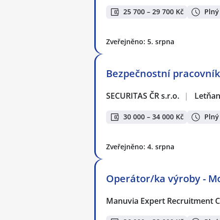
25 700 – 29 700 Kč
Plný
Zveřejněno: 5. srpna
Bezpečnostní pracovník 
SECURITAS ČR s.r.o.
|
Letňan
30 000 – 34 000 Kč
Plný
Zveřejněno: 4. srpna
Operátor/ka výroby - M
Manuvia Expert Recruitment CZ