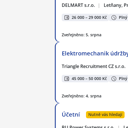
DELMART s.r.o.
|
Letňany, P
26 000 – 29 000 Kč
Plný
Zveřejněno: 5. srpna
Elektromechanik údržb
Triangle Recruitment CZ s.r.o.
45 000 – 50 000 Kč
Plný
Zveřejněno: 4. srpna
Účetní
Nutně vás hledají
BU Power Systems s.r.o.
|
L