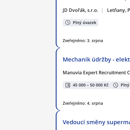
JD Dvořák, s.r.o.
|
Letňany, 
Plný úvazek
Zveřejněno: 3. srpna
Mechanik údržby - elekt
Manuvia Expert Recruitment CZ
45 000 – 50 000 Kč
Plný
Zveřejněno: 4. srpna
Vedoucí směny superma