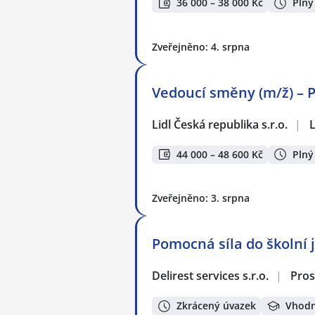
36 000 – 38 000 Kč
Plný
Zveřejněno: 4. srpna
Vedoucí směny (m/ž) – P
Lidl Česká republika s.r.o.
|
44 000 – 48 600 Kč
Plný
Zveřejněno: 3. srpna
Pomocná síla do školní 
Delirest services s.r.o.
|
Pros
Zkrácený úvazek
Vhodn