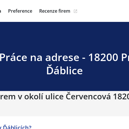
a
Preference
Recenze firem
Práce na adrese - 18200 P
Ďáblice
irem v okolí ulice Červencová 182
 Ďáblicích?