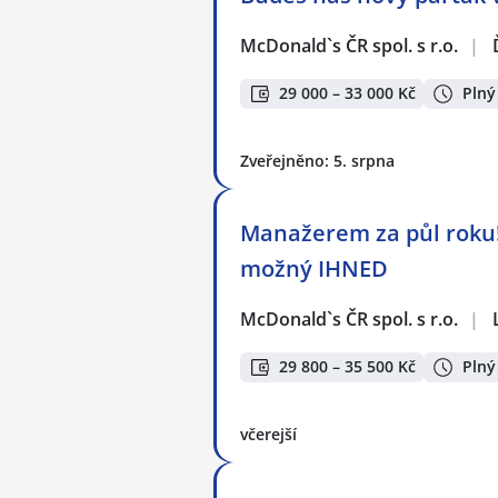
McDonald`s ČR spol. s r.o.
|
29 000 – 33 000 Kč
Plný
Zveřejněno: 5. srpna
Manažerem za půl roku!
možný IHNED
McDonald`s ČR spol. s r.o.
|
29 800 – 35 500 Kč
Plný
včerejší