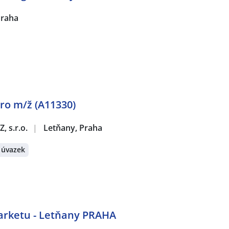
Praha
ro m/ž (A11330)
, s.r.o.
|
Letňany, Praha
 úvazek
rketu - Letňany PRAHA