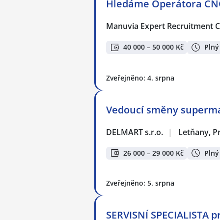
Hledáme Operátora CNC
Manuvia Expert Recruitment CZ
40 000 – 50 000 Kč
Plný
Zveřejněno: 4. srpna
Vedoucí směny superma
DELMART s.r.o.
|
Letňany, P
26 000 – 29 000 Kč
Plný
Zveřejněno: 5. srpna
SERVISNÍ SPECIALISTA p