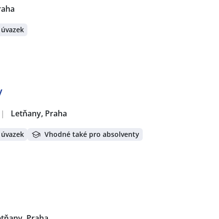
raha
 úvazek
y
|
Letňany, Praha
 úvazek
Vhodné také pro absolventy
etňany, Praha