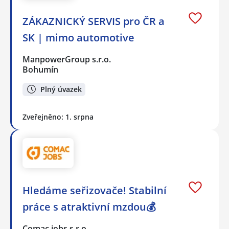
ZÁKAZNICKÝ SERVIS pro ČR a
SK | mimo automotive
ManpowerGroup s.r.o.
Bohumín
Plný úvazek
Zveřejněno: 1. srpna
Hledáme seřizovače! Stabilní
práce s atraktivní mzdou💰
Comac jobs s.r.o.