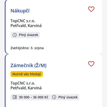
Nákupčí
TopCNC s.r.o.
Petřvald, Karviná
Plný úvazek
Zveřejněno: 3. srpna
Zámečník (Ž/M)
Nutně vás hledají
TopCNC s.r.o.
Petřvald, Karviná
30 000 – 36 000 Kč
Plný úvazek