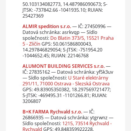
50.103134082773, 14.487986090673; S-
JTSK: -737842.66 -1041935.10; RUIAN:
25427369
ALMIR spedition s.r.o.
— IČ: 27450996 —
Datová schránka: asrkvqp — Sídlo
společnosti:
Do Blatin 373/5, 15521 Praha
5 - Zličín
GPS: 50.061586800043,
14.297846829054; S-JTSK: -751954.20
-1044652.45; RUIAN: 22146768
ALUMONT BUILDING SERVICES s.r.o.
—
IČ: 27835162 — Datová schránka: yf5k3uv
— Sídlo společnosti:
U Staré elektrárny
291/11, 71000 Ostrava - Slezská Ostrava
GPS: 49.83905350382, 18.297569721477;
S-JTSK: -469495.31 -1101266.81; RUIAN:
3206807
B+K FARMA Rychvald s.r.o.
— IČ:
26866935 — Datová schránka: ytgrwnz —
Sídlo společnosti:
1215, 73514 Rychvald -
Rychvald
GPS: 49.848359922228,