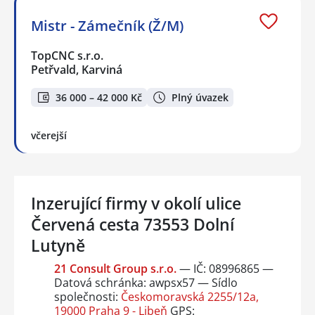
Mistr - Zámečník (Ž/M)
TopCNC s.r.o.
Petřvald, Karviná
36 000 – 42 000 Kč
Plný úvazek
včerejší
Inzerující firmy v okolí ulice
Červená cesta 73553 Dolní
Lutyně
21 Consult Group s.r.o.
— IČ: 08996865 —
Datová schránka: awpsx57 — Sídlo
společnosti:
Českomoravská 2255/12a,
19000 Praha 9 - Libeň
GPS: