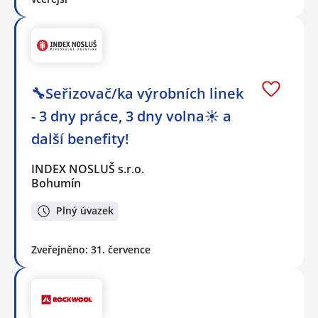
🔧Seřizovač/ka výrobních linek
- 3 dny práce, 3 dny volna☀️ a
další benefity!
INDEX NOSLUŠ s.r.o.
Bohumín
Plný úvazek
Zveřejněno: 31. července