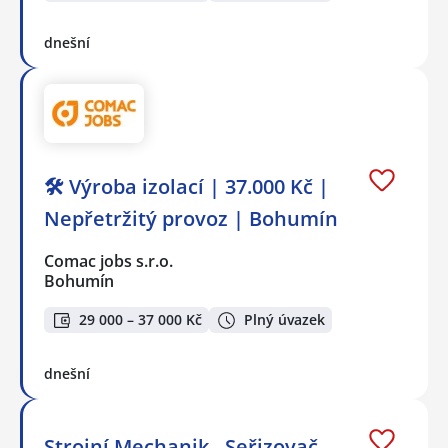
dnešní
🛠️ Výroba izolací | 37.000 Kč |
Nepřetržitý provoz | Bohumín
Comac jobs s.r.o.
Bohumín
29 000 – 37 000 Kč
Plný úvazek
dnešní
Strojní Mechanik - Seřizovač