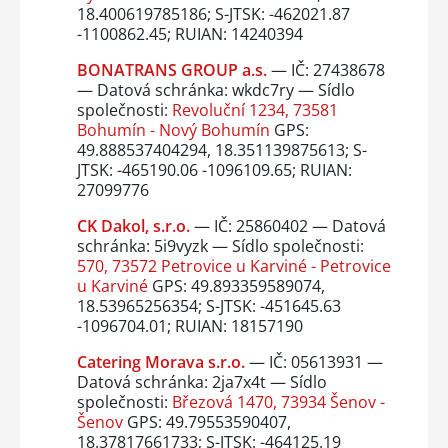
18.400619785186; S-JTSK: -462021.87
-1100862.45; RUIAN: 14240394
BONATRANS GROUP a.s.
— IČ: 27438678
— Datová schránka: wkdc7ry — Sídlo
společnosti:
Revoluční 1234, 73581
Bohumín - Nový Bohumín
GPS:
49.888537404294, 18.351139875613; S-
JTSK: -465190.06 -1096109.65; RUIAN:
27099776
CK Dakol, s.r.o.
— IČ: 25860402 — Datová
schránka: 5i9vyzk — Sídlo společnosti:
570, 73572 Petrovice u Karviné - Petrovice
u Karviné
GPS: 49.893359589074,
18.53965256354; S-JTSK: -451645.63
-1096704.01; RUIAN: 18157190
Catering Morava s.r.o.
— IČ: 05613931 —
Datová schránka: 2ja7x4t — Sídlo
společnosti:
Březová 1470, 73934 Šenov -
Šenov
GPS: 49.79553590407,
18.37817661733; S-JTSK: -464125.19