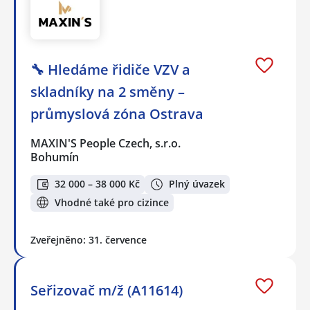
🔧 Hledáme řidiče VZV a
skladníky na 2 směny –
průmyslová zóna Ostrava
MAXIN'S People Czech, s.r.o.
Bohumín
32 000 – 38 000 Kč
Plný úvazek
Vhodné také pro cizince
Zveřejněno: 31. července
Seřizovač m/ž (A11614)