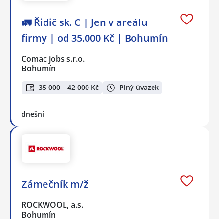
🚛 Řidič sk. C | Jen v areálu
firmy | od 35.000 Kč | Bohumín
Comac jobs s.r.o.
Bohumín
35 000 – 42 000 Kč
Plný úvazek
dnešní
Zámečník m/ž
ROCKWOOL, a.s.
Bohumín