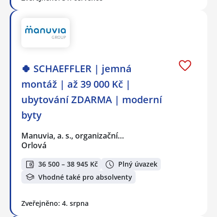
🍀 SCHAEFFLER | jemná
montáž | až 39 000 Kč |
ubytování ZDARMA | moderní
byty
Manuvia, a. s., organizační…
Orlová
36 500 – 38 945 Kč
Plný úvazek
Vhodné také pro absolventy
Zveřejněno: 4. srpna