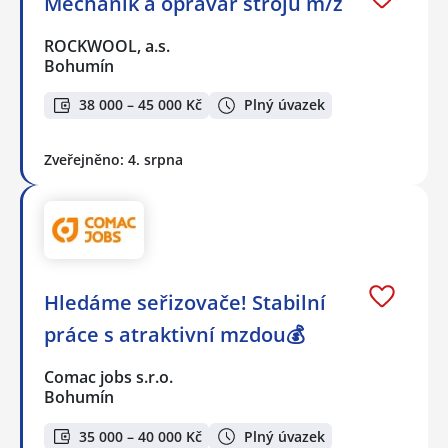
Mechanik a opravář strojů m/ž
ROCKWOOL, a.s.
Bohumín
38 000 – 45 000 Kč
Plný úvazek
Zveřejněno: 4. srpna
Hledáme seřizovače! Stabilní
práce s atraktivní mzdou💰
Comac jobs s.r.o.
Bohumín
35 000 – 40 000 Kč
Plný úvazek