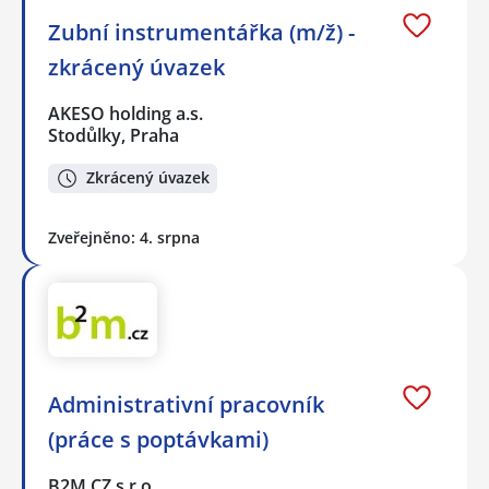
Zubní instrumentářka (m/ž) -
zkrácený úvazek
AKESO holding a.s.
Stodůlky, Praha
Zkrácený úvazek
Zveřejněno: 4. srpna
Administrativní pracovník
(práce s poptávkami)
B2M.CZ s.r.o.