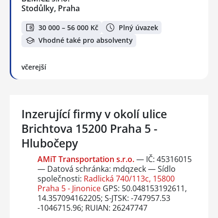
Stodůlky, Praha
30 000 – 56 000 Kč
Plný úvazek
Vhodné také pro absolventy
včerejší
Inzerující firmy v okolí ulice
Brichtova 15200 Praha 5 -
Hlubočepy
AMiT Transportation s.r.o.
— IČ: 45316015
— Datová schránka: mdqzeck — Sídlo
společnosti:
Radlická 740/113c, 15800
Praha 5 - Jinonice
GPS: 50.048153192611,
14.357094162205; S-JTSK: -747957.53
-1046715.96; RUIAN: 26247747