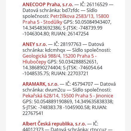
ANECOOP Praha, s.r.o.
— IČ: 26116529 —
Datová schránka: bd7zfdc — Sídlo
společnosti:
Petržílkova 2583/13, 15800
Praha 5 - Stodůlky
GPS: 50.05084943407,
14.345483692386; S-JTSK: -748739.99
-1046304.80; RUIAN: 26147254
ANEY s.r.o.
— IČ: 28197763 — Datová
schránka: kdcmhqx — Sídlo společnosti:
Geologická 988/4, 15200 Praha 5 -
Hlubočepy
GPS: 50.034288852651,
14.386890274404; S-JTSK: -746054.64
-1048535.75; RUIAN: 22703721
ARAMARK, s.r.o.
— IČ: 45794707 — Datová
schránka: dvum2cu — Sídlo společnosti:
Pekařská 628/14, 15500 Praha 5 - Jinonice
GPS: 50.054889190869, 14.349635838338;
S-JTSK: -748383.78 -1045900.58; RUIAN:
22767541
Albert Česká republika, s.r.o.
— IČ:
44012373 — Datová schránka: rtnccuz —