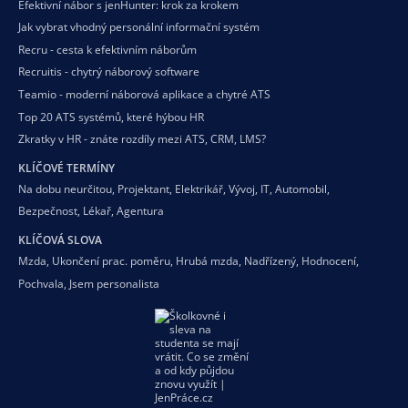
Efektivní nábor s jenHunter: krok za krokem
Jak vybrat vhodný personální informační systém
Recru - cesta k efektivním náborům
Recruitis - chytrý náborový software
Teamio - moderní náborová aplikace a chytré ATS
Top 20 ATS systémů, které hýbou HR
Zkratky v HR - znáte rozdíly mezi ATS, CRM, LMS?
KLÍČOVÉ TERMÍNY
Na dobu neurčitou
,
Projektant
,
Elektrikář
,
Vývoj
,
IT
,
Automobil
,
Bezpečnost
,
Lékař
,
Agentura
KLÍČOVÁ SLOVA
Mzda
,
Ukončení prac. poměru
,
Hrubá mzda
,
Nadřízený
,
Hodnocení
,
Pochvala
,
Jsem personalista