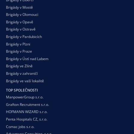
Brigády v Mostě
Brigády v Olomouci
Brigády v Opavě
Brigády v Ostravě
Brigády v Pardubicích
Brigády v Plzni
Brigády v Praze
Brigády v Ústí nad Labem
Brigády ve Zlíně
Brigády v zahraničí
Brigády ve vaší
lokalitě
TOP SPOLEČNOSTI
ManpowerGroup s.r.o.
Grafton Recruitment s.r.o.
HOFMANN WIZARD s.r.o.
Penta Hospitals CZ, s.r.o.
Comac jobs s.r.o.
Advantage Consulting, s.r.o.