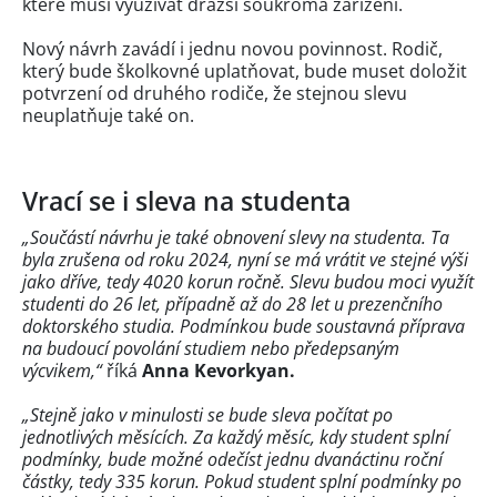
které musí využívat dražší soukromá zařízení.
Nový návrh zavádí i jednu novou povinnost. Rodič,
který bude školkovné uplatňovat, bude muset doložit
potvrzení od druhého rodiče, že stejnou slevu
neuplatňuje také on.
Vrací se i sleva na studenta
„Součástí návrhu je také obnovení slevy na studenta. Ta
byla zrušena od roku 2024, nyní se má vrátit ve stejné výši
jako dříve, tedy 4020 korun ročně. Slevu budou moci využít
studenti do 26 let, případně až do 28 let u prezenčního
doktorského studia. Podmínkou bude soustavná příprava
na budoucí povolání studiem nebo předepsaným
výcvikem,“
říká
Anna Kevorkyan.
„Stejně jako v minulosti se bude sleva počítat po
jednotlivých měsících. Za každý měsíc, kdy student splní
podmínky, bude možné odečíst jednu dvanáctinu roční
částky, tedy 335 korun. Pokud student splní podmínky po