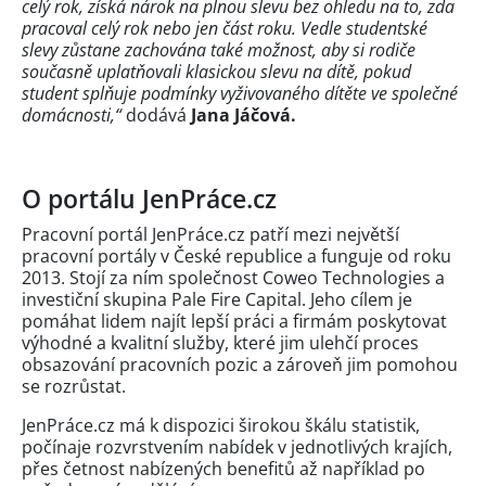
celý rok, získá nárok na plnou slevu bez ohledu na to, zda
pracoval celý rok nebo jen část roku. Vedle studentské
slevy zůstane zachována také možnost, aby si rodiče
současně uplatňovali klasickou slevu na dítě, pokud
student splňuje podmínky vyživovaného dítěte ve společné
domácnosti,“
dodává
Jana Jáčová.
O portálu JenPráce.cz
Pracovní portál JenPráce.cz patří mezi největší
pracovní portály v České republice a funguje od roku
2013. Stojí za ním společnost Coweo Technologies a
investiční skupina Pale Fire Capital. Jeho cílem je
pomáhat lidem najít lepší práci a firmám poskytovat
výhodné a kvalitní služby, které jim ulehčí proces
obsazování pracovních pozic a zároveň jim pomohou
se rozrůstat.
JenPráce.cz má k dispozici širokou škálu statistik,
počínaje rozvrstvením nabídek v jednotlivých krajích,
přes četnost nabízených benefitů až například po