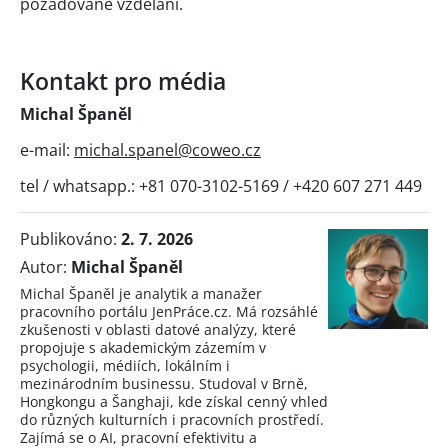
požadované vzdělání.
Kontakt pro média
Michal Španěl
e-mail:
michal.spanel@coweo.cz
tel / whatsapp.: +81 070-3102-5169 / +420 607 271 449
Publikováno:
2. 7. 2026
Autor:
Michal Španěl
Michal Španěl je analytik a manažer
pracovního portálu JenPráce.cz. Má rozsáhlé
zkušenosti v oblasti datové analýzy, které
propojuje s akademickým zázemím v
psychologii, médiích, lokálním i
mezinárodním businessu. Studoval v Brně,
Hongkongu a Šanghaji, kde získal cenný vhled
do různých kulturních i pracovních prostředí.
Zajímá se o AI, pracovní efektivitu a