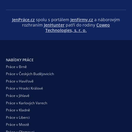
JenPráce.cz
spolu s portálem
JenFirmy.cz
a náborovým
rozhraním
JenHunter
patří do rodiny
Coweo
Technologies, s. r. o.
NABÍDKY PRÁCE
Práce v Brně
Práce v Českých Budějovicích
Práce v Havířově
Práce v Hradci Králové
Práce v Jihlavě
Práce v Karlových Varech
Práce v Kladně
Práce v Liberci
Práce v Mostě
Práce v Olomouci