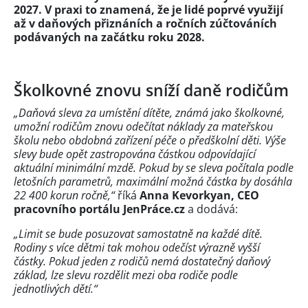
2027. V praxi to znamená, že je lidé poprvé využijí
až v daňových přiznáních a ročních zúčtováních
podávaných na začátku roku 2028.
Školkovné znovu sníží daně rodičům
„Daňová sleva za umístění dítěte, známá jako školkovné,
umožní rodičům znovu odečítat náklady za mateřskou
školu nebo obdobná zařízení péče o předškolní děti. Výše
slevy bude opět zastropována částkou odpovídající
aktuální minimální mzdě. Pokud by se sleva počítala podle
letošních parametrů, maximální možná částka by dosáhla
22 400 korun ročně,“
říká
Anna Kevorkyan, CEO
pracovního portálu JenPráce.cz
a dodává:
„Limit se bude posuzovat samostatně na každé dítě.
Rodiny s více dětmi tak mohou odečíst výrazně vyšší
částky. Pokud jeden z rodičů nemá dostatečný daňový
základ, lze slevu rozdělit mezi oba rodiče podle
jednotlivých dětí.“