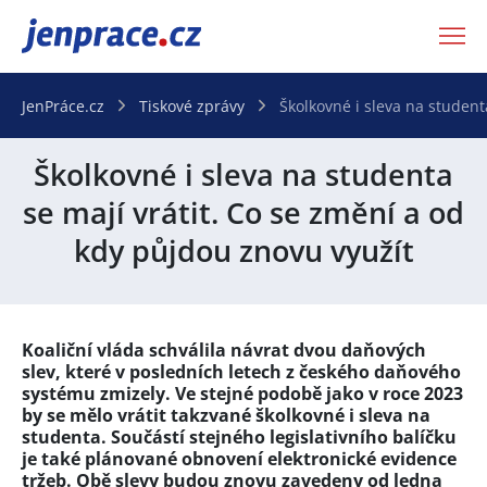
JenPráce.cz
JenPráce.cz
Tiskové zprávy
Školkovné i sleva na student
Školkovné i sleva na studenta
se mají vrátit. Co se změní a od
kdy půjdou znovu využít
Koaliční vláda schválila návrat dvou daňových
slev, které v posledních letech z českého daňového
systému zmizely. Ve stejné podobě jako v roce 2023
by se mělo vrátit takzvané školkovné i sleva na
studenta. Součástí stejného legislativního balíčku
je také plánované obnovení elektronické evidence
tržeb. Obě slevy budou znovu zavedeny od ledna