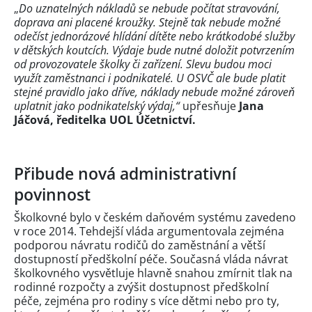
„
Do uznatelných nákladů se nebude počítat stravování,
doprava ani placené kroužky. Stejně tak nebude možné
odečíst jednorázové hlídání dítěte nebo krátkodobé služby
v dětských koutcích. Výdaje bude nutné doložit potvrzením
od provozovatele školky či zařízení. Slevu budou moci
využít zaměstnanci i podnikatelé. U OSVČ ale bude platit
stejné pravidlo jako dříve, náklady nebude možné zároveň
uplatnit jako podnikatelský výdaj,“
upřesňuje
Jana
Jáčová, ředitelka UOL Účetnictví.
Přibude nová administrativní
povinnost
Školkovné bylo v českém daňovém systému zavedeno
v roce 2014. Tehdejší vláda argumentovala zejména
podporou návratu rodičů do zaměstnání a větší
dostupností předškolní péče. Současná vláda návrat
školkovného vysvětluje hlavně snahou zmírnit tlak na
rodinné rozpočty a zvýšit dostupnost předškolní
péče, zejména pro rodiny s více dětmi nebo pro ty,