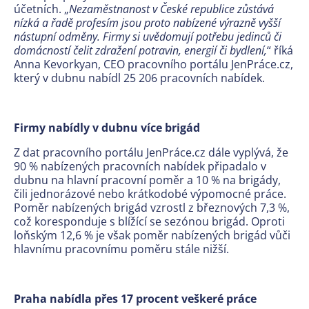
účetních. „
Nezaměstnanost v České republice zůstává
nízká a řadě profesím jsou proto nabízené výrazně vyšší
nástupní odměny. Firmy si uvědomují potřebu jedinců či
domácností čelit zdražení potravin, energií či bydlení,
“ říká
Anna Kevorkyan, CEO pracovního portálu JenPráce.cz,
který v dubnu nabídl 25 206 pracovních nabídek.
Firmy nabídly v dubnu více brigád
Z dat pracovního portálu JenPráce.cz dále vyplývá, že
90 % nabízených pracovních nabídek připadalo v
dubnu na hlavní pracovní poměr a 10 % na brigády,
čili jednorázové nebo krátkodobé výpomocné práce.
Poměr nabízených brigád vzrostl z březnových 7,3 %,
což koresponduje s blížící se sezónou brigád. Oproti
loňským 12,6 % je však poměr nabízených brigád vůči
hlavnímu pracovnímu poměru stále nižší.
Praha nabídla přes 17 procent veškeré práce