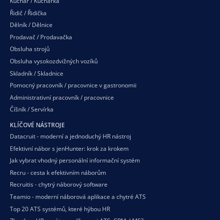
Kuchař / Kuchařka
Řidič / Řidička
Dělník / Dělnice
Prodavač / Prodavačka
Obsluha strojů
Obsluha vysokozdvižných vozíků
Skladník / Skladnice
Pomocný pracovník / pracovnice v gastronomii
Administrativní pracovník / pracovnice
Číšník / Servírka
KLÍČOVÉ NÁSTROJE
Datacruit - moderní a jednoduchý HR nástroj
Efektivní nábor s jenHunter: krok za krokem
Jak vybrat vhodný personální informační systém
Recru - cesta k efektivním náborům
Recruitis - chytrý náborový software
Teamio - moderní náborová aplikace a chytré ATS
Top 20 ATS systémů, které hýbou HR