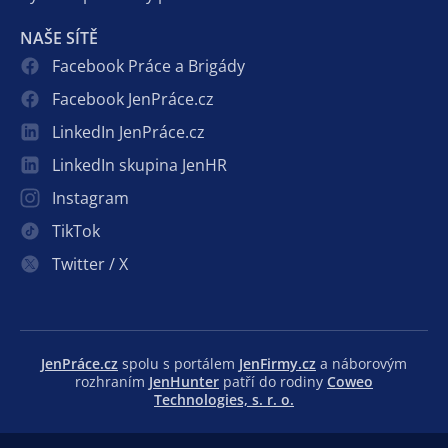
NAŠE SÍTĚ
Facebook Práce a Brigády
Facebook JenPráce.cz
LinkedIn JenPráce.cz
LinkedIn skupina JenHR
Instagram
TikTok
Twitter / X
JenPráce.cz
spolu s portálem
JenFirmy.cz
a náborovým
rozhraním
JenHunter
patří do rodiny
Coweo
Technologies, s. r. o.