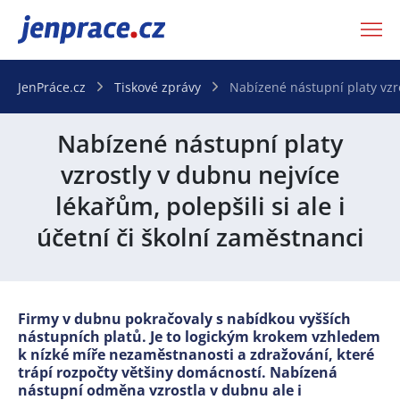
JenPráce.cz
JenPráce.cz
Tiskové zprávy
Nabízené nástupní platy vzro
Nabízené nástupní platy
vzrostly v dubnu nejvíce
lékařům, polepšili si ale i
účetní či školní zaměstnanci
Firmy v dubnu pokračovaly s nabídkou vyšších
nástupních platů. Je to logickým krokem vzhledem
k nízké míře nezaměstnanosti a zdražování, které
trápí rozpočty většiny domácností. Nabízená
nástupní odměna vzrostla v dubnu ale i