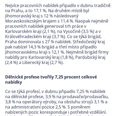
Nejvíce pracovních nabídek připadlo v dubnu tradičně
na Prahu, a to 17,1 %. Na druhém místě byl
Jihomoravský kraj s 12 % následovaný
Moravskoslezským krajem s 11,4 %. Naopak nejméně
pracovních nabídek generoval trh práce v
Karlovarském kraji (2,1 %), na Vysočině (3,5 %) a v
Královéhradeckém kraji (3,7 %). Co se týká brigád,
Praha dominovala s 27 % nabídek. Středočeský kraj
pak nabízel 14,3 % brigád a třetí místo připadlo
Jihomoravskému kraji s 12,1 %. Nejméně brigád firmy
nabídly pro Karlovarský kraj (1,8 %), Pardubický kraj
(2,4 %) a Liberecký kraj (2,7 %).
Dělnické profese tvořily 7,25 procent celkové
nabídky
Co se týká profesí, v dubnu připadlo 7,25 % nabídek
na dělnické profese, 3,9 % na prodavače/prodavačku,
3,8 % na operátory výroby, na obsluhu strojů 3,1 % a
na administrativní pozice 2,5 %. S poměrem
nabízených pozic koresponduje i potřebné vzdělání.