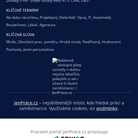
Zkratky v HR - znáte rozdíly mezi ATS, CRM, LMS?
KLÍČOVÉ TERMÍNY
Na dobu neurčitou
,
Projektant
,
Elektrikář
,
Vývoj
,
IT
,
Automobil
,
Bezpečnost
,
Lékař
,
Agentura
KLÍČOVÁ SLOVA
Mzda
,
Ukončení prac. poměru
,
Hrubá mzda
,
Nadřízený
,
Hodnocení
,
Pochvala
,
Jsem personalista
JenPráce.cz
– nejoblíbenější místo, kde hledat práci a
zaměstnance. Využíváme cookies, viz
podmínky
.
Pracovní portál JenPráce.cz provozuje