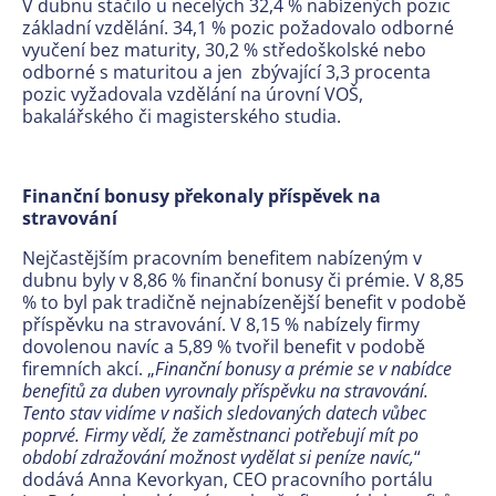
V dubnu stačilo u necelých 32,4 % nabízených pozic
základní vzdělání. 34,1 % pozic požadovalo odborné
vyučení bez maturity, 30,2 % středoškolské nebo
odborné s maturitou a jen zbývající 3,3 procenta
pozic vyžadovala vzdělání na úrovní VOŠ,
bakalářského či magisterského studia.
Finanční bonusy překonaly příspěvek na
stravování
Nejčastějším pracovním benefitem nabízeným v
dubnu byly v 8,86 % finanční bonusy či prémie. V 8,85
% to byl pak tradičně nejnabízenější benefit v podobě
příspěvku na stravování. V 8,15 % nabízely firmy
dovolenou navíc a 5,89 % tvořil benefit v podobě
firemních akcí. „
Finanční bonusy a prémie se v nabídce
benefitů za duben vyrovnaly příspěvku na stravování.
Tento stav vidíme v našich sledovaných datech vůbec
poprvé. Firmy vědí, že zaměstnanci
potřebují mít po
období zdražování možnost vydělat si peníze navíc,
“
dodává Anna Kevorkyan, CEO pracovního portálu