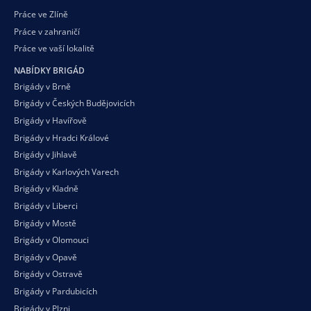
Práce ve Zlíně
Práce v zahraničí
Práce ve vaší
lokalitě
NABÍDKY BRIGÁD
Brigády v Brně
Brigády v Českých Budějovicích
Brigády v Havířově
Brigády v Hradci Králové
Brigády v Jihlavě
Brigády v Karlových Varech
Brigády v Kladně
Brigády v Liberci
Brigády v Mostě
Brigády v Olomouci
Brigády v Opavě
Brigády v Ostravě
Brigády v Pardubicích
Brigády v Plzni