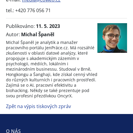
tel.: +420 776 056 71
Publikováno:
11. 5. 2023
Autor:
Michal Španěl
Michal Španěl je analytik a manažer
pracovního portálu JenPráce.cz. Má rozsáhlé
zkušenosti v oblasti datové analýzy, které
propojuje s akademickým zázemím v
psychologii, médiích, lokálním i
mezinárodním businessu. Studoval v Brně,
Hongkongu a Šanghaji, kde získal cenný vhled
do různých kulturních i pracovních prostředí.
Zajímá se o AI, pracovní efektivitu a
biohacking. Někdy se také prezentuje pod
svou profesní přezdívkou OncyrX.
Zpět na výpis tiskových zpráv
O NÁS