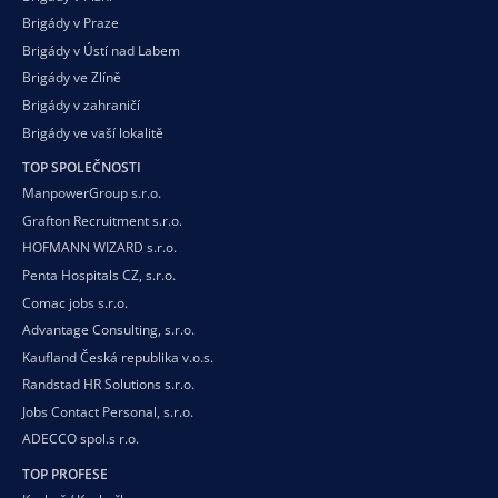
Brigády v Praze
Brigády v Ústí nad Labem
Brigády ve Zlíně
Brigády v zahraničí
Brigády ve vaší
lokalitě
TOP SPOLEČNOSTI
ManpowerGroup s.r.o.
Grafton Recruitment s.r.o.
HOFMANN WIZARD s.r.o.
Penta Hospitals CZ, s.r.o.
Comac jobs s.r.o.
Advantage Consulting, s.r.o.
Kaufland Česká republika v.o.s.
Randstad HR Solutions s.r.o.
Jobs Contact Personal, s.r.o.
ADECCO spol.s r.o.
TOP PROFESE