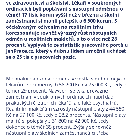
ve zdravotnictví a školství. Lékaři
v soukromých
ordinacích
byli poptáváni s nástupní odměnou o
téměř 17 tisíc korun vyšší než v březnu a školní
zaměstnanci si mohli polepšit o 6 500 korun.
S
očekávaným oživením na realitním trhu
koresponduje rovněž výrazný růst nástupních
odměn u realitních makléřů, a to o více než 28
procent. Vyplývá to ze statistik pracovního portálu
JenPráce.cz, který v dubnu lidem umožnil ucházet
se o 25 tisíc pracovních pozic.
Minimální nabízená odměna vzrostla v dubnu nejvíce
lékařům z průměrných 58 200 Kč na 75 000 Kč, tedy o
téměř 29 procent.
Navýšení se týká převážně
zaměstnání v soukromých ordinacích například
praktických či zubních lékařů, ale také psychiatrů.
Realitním makléřům vzrostly nástupní platy z 44 550
Kč na 57 100 Kč, tedy o 28,2 procenta. Nástupní platy
malířů si polepšily z 31 800 na 42 900 Kč, tedy
dokonce o téměř 35 procent. Zvýšily se rovněž
nástupní platy školních zaměstnanců či třeba