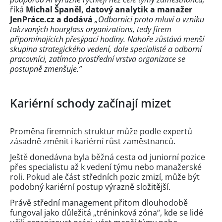
říká
Michal Španěl, datový analytik a manažer
JenPráce.cz a dodává
„Odborníci proto mluví o vzniku
takzvaných hourglass organizations, tedy firem
připomínajících přesýpací hodiny. Nahoře zůstává menší
skupina strategického vedení, dole specialisté a odborní
pracovníci, zatímco prostřední vrstva organizace se
postupně zmenšuje.”
Kariérní schody začínají mizet
Proměna firemních struktur může podle expertů
zásadně změnit i kariérní růst zaměstnanců.
Ještě donedávna byla běžná cesta od juniorní pozice
přes specialistu až k vedení týmu nebo manažerské
roli. Pokud ale část středních pozic zmizí, může být
podobný kariérní postup výrazně složitější.
Právě střední management přitom dlouhodobě
fungoval jako důležitá „tréninková zóna“, kde se lidé