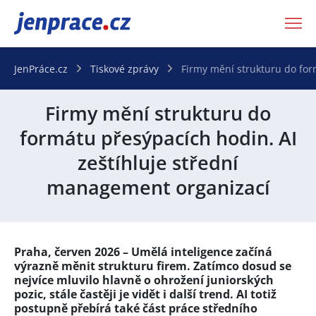
JenPráce.cz
JenPráce.cz
Tiskové zprávy
Firmy mění strukturu do for
Firmy mění strukturu do
formátu přesýpacích hodin. AI
zeštíhluje střední
management organizací
Praha, červen 2026 – Umělá inteligence začíná
výrazně měnit strukturu firem. Zatímco dosud se
nejvíce mluvilo hlavně o ohrožení juniorských
pozic, stále častěji je vidět i další trend. AI totiž
postupně přebírá také část práce středního