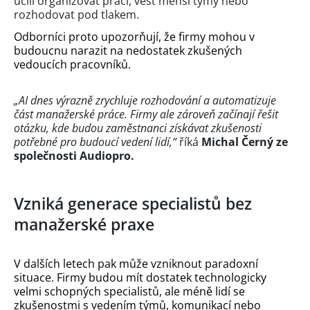
učili organizovat práci, vést menší týmy nebo
rozhodovat pod tlakem.
Odborníci proto upozorňují, že firmy mohou v
budoucnu narazit na nedostatek zkušených
vedoucích pracovníků.
„AI dnes výrazně zrychluje rozhodování a automatizuje
část manažerské práce. Firmy ale zároveň začínají řešit
otázku, kde budou zaměstnanci získávat zkušenosti
potřebné pro budoucí vedení lidí,“
říká
Michal Černý ze
společnosti Audiopro.
Vzniká generace specialistů bez
manažerské praxe
V dalších letech pak může vzniknout paradoxní
situace. Firmy budou mít dostatek technologicky
velmi schopných specialistů, ale méně lidí se
zkušenostmi s vedením týmů, komunikací nebo