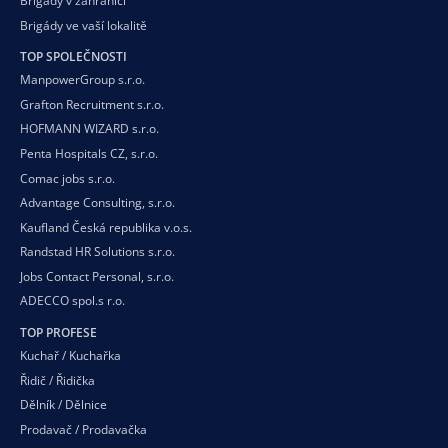
Brigády v zahraničí
Brigády ve vaší
lokalitě
TOP SPOLEČNOSTI
ManpowerGroup s.r.o.
Grafton Recruitment s.r.o.
HOFMANN WIZARD s.r.o.
Penta Hospitals CZ, s.r.o.
Comac jobs s.r.o.
Advantage Consulting, s.r.o.
Kaufland Česká republika v.o.s.
Randstad HR Solutions s.r.o.
Jobs Contact Personal, s.r.o.
ADECCO spol.s r.o.
TOP PROFESE
Kuchař / Kuchařka
Řidič / Řidička
Dělník / Dělnice
Prodavač / Prodavačka