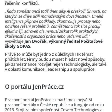
řešením konfliktů.
„Řada zaměstnanců totiž dnes díky AI přeskočí činnosti, na
kterých se dříve učili manažerským dovednostem. Umělá
inteligence připraví podklady, zkontroluje procesy nebo
navrhne řešení problémů. Zaměstnanci tak sice pracují
efektivněji, zároveň ale nemusí získat tolik praktických
zkušeností s organizací práce nebo vedením lidí,“
vysvětluje
Jan Dvořák, výkonný ředitel Počítačové
školy GOPAS.
Právě to může být jedno z důležitých HR témat
příštích let. Firmy budou muset hledat nové způsoby,
jak zaměstnance rozvíjet nejen technologicky, ale také
v oblasti komunikace, leadershipu a spolupráce.
O portálu JenPráce.cz
Pracovní portál JenPráce.cz patří mezi největší
pracovní portály v České republice a funguje od roku
2013. Stojí za ním společnost Coweo Technologies a