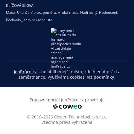
KLÍČOVÁ SLOVA
Mzda
,
Ukončení prac. poměru
,
Hrubá mzda
,
Nadřízený
,
Hodnocení
,
Pochvala
,
Jsem personalista
JenPráce.cz
– nejoblíbenější místo, kde hledat práci a
zaměstnance. Využíváme cookies, viz
podmínky
.
Pracovní portál JenPráce.cz provozuje
© 2016–2026 Coweo Technologies s.r.o.,
všechna práva vyhrazena