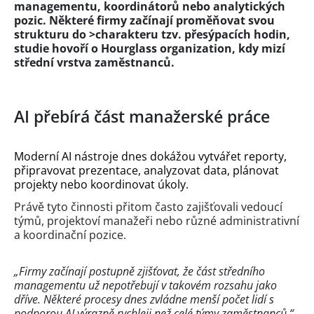
managementu, koordinátorů nebo analytických
pozic. Některé firmy začínají proměňovat svou
strukturu do >charakteru tzv. přesýpacích hodin,
studie hovoří o Hourglass organization, kdy mizí
střední vrstva zaměstnanců.
AI přebírá část manažerské práce
Moderní AI nástroje dnes dokážou vytvářet reporty,
připravovat prezentace, analyzovat data, plánovat
projekty nebo koordinovat úkoly.
Právě tyto činnosti přitom často zajišťovali vedoucí
týmů, projektoví manažeři nebo různé administrativní
a koordinační pozice.
„Firmy začínají postupně zjišťovat, že část středního
managementu už nepotřebují v takovém rozsahu jako
dříve. Některé procesy dnes zvládne menší počet lidí s
podporou AI výrazně rychleji než celé týmy zaměstnanců,“