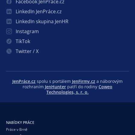
Facebook JenPráce.cz
LinkedIn JenPráce.cz
LinkedIn skupina JenHR
Instagram
TikTok
Twitter / X
JenPráce.cz
spolu s portálem
JenFirmy.cz
a náborovým
rozhraním
JenHunter
patří do rodiny
Coweo
Technologies, s. r. o.
NABÍDKY PRÁCE
Práce v Brně