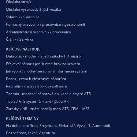
Obsluha strojů
Obsluha vysokozdvižných vozíků
Skladník / Skladnice
Pomocný pracovník / pracovnice v gastronomii
Administrativní pracovník / pracovnice
Číšník / Servírka
KLÍČOVÉ NÁSTROJE
Datacruit - moderní a jednoduchý HR nástroj
Efektivní nábor s jenHunter: krok za krokem
Jak vybrat vhodný personální informační systém
Recru - cesta k efektivním náborům
Recruitis - chytrý náborový software
Teamio - moderní náborová aplikace a chytré ATS
Top 20 ATS systémů, které hýbou HR
Zkratky v HR - znáte rozdíly mezi ATS, CRM, LMS?
KLÍČOVÉ TERMÍNY
Na dobu neurčitou
,
Projektant
,
Elektrikář
,
Vývoj
,
IT
,
Automobil
,
Bezpečnost
,
Lékař
,
Agentura