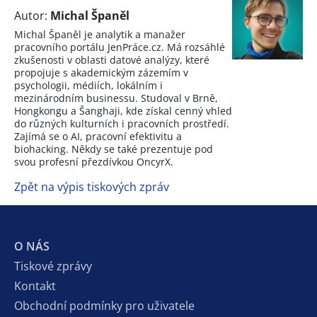
Autor:
Michal Španěl
Michal Španěl je analytik a manažer
pracovního portálu JenPráce.cz. Má rozsáhlé
zkušenosti v oblasti datové analýzy, které
propojuje s akademickým zázemím v
psychologii, médiích, lokálním i
mezinárodním businessu. Studoval v Brně,
Hongkongu a Šanghaji, kde získal cenný vhled
do různých kulturních i pracovních prostředí.
Zajímá se o AI, pracovní efektivitu a
biohacking. Někdy se také prezentuje pod
svou profesní přezdívkou OncyrX.
Zpět na výpis tiskových zpráv
O NÁS
Tiskové zprávy
Kontakt
Obchodní podmínky pro uživatele