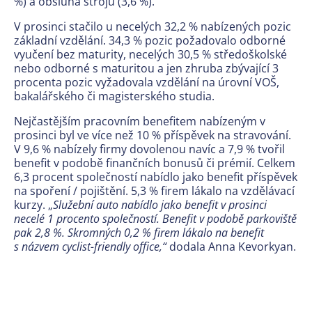
%) a obsluha strojů (3,6 %).
V prosinci stačilo u necelých 32,2 % nabízených pozic
základní vzdělání. 34,3 % pozic požadovalo odborné
vyučení bez maturity, necelých 30,5 % středoškolské
nebo odborné s maturitou a jen zhruba zbývající 3
procenta pozic vyžadovala vzdělání na úrovní VOŠ,
bakalářského či magisterského studia.
Nejčastějším pracovním benefitem nabízeným v
prosinci byl ve více než 10 % příspěvek na stravování.
V 9,6 % nabízely firmy dovolenou navíc a 7,9 % tvořil
benefit v podobě finančních bonusů či prémií. Celkem
6,3 procent společností nabídlo jako benefit příspěvek
na spoření / pojištění. 5,3 % firem lákalo na vzdělávací
kurzy. „
Služební auto nabídlo jako benefit v prosinci
necelé 1 procento společností. Benefit v podobě parkoviště
pak 2,8 %. Skromných 0,2 % firem lákalo na benefit
s názvem cyclist-friendly office,“
dodala Anna Kevorkyan.