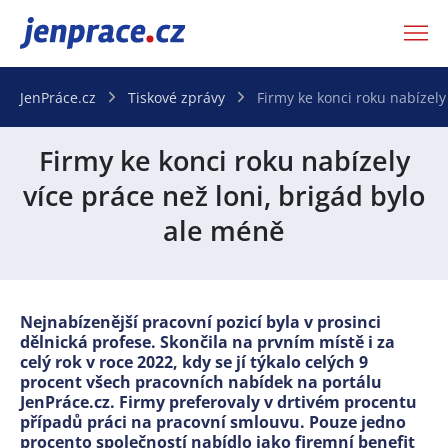
JenPráce.cz
JenPráce.cz
Tiskové zprávy
Firmy ke konci roku nabízely
Firmy ke konci roku nabízely
více práce než loni, brigád bylo
ale méně
Nejnabízenější pracovní pozicí byla v prosinci
dělnická profese. Skončila na prvním místě i za
celý rok v roce 2022, kdy se jí týkalo celých 9
procent všech pracovních nabídek na portálu
JenPráce.cz. Firmy preferovaly v drtivém procentu
případů práci na pracovní smlouvu. Pouze jedno
procento společností nabídlo jako firemní benefit