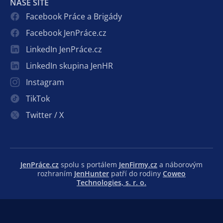
NAŠE SÍTĚ
Facebook Práce a Brigády
Facebook JenPráce.cz
LinkedIn JenPráce.cz
LinkedIn skupina JenHR
Instagram
TikTok
Twitter / X
JenPráce.cz
spolu s portálem
JenFirmy.cz
a náborovým
rozhraním
JenHunter
patří do rodiny
Coweo
Technologies, s. r. o.