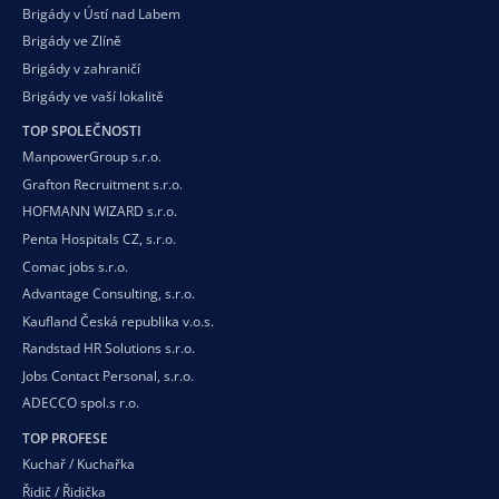
Brigády v Ústí nad Labem
Brigády ve Zlíně
Brigády v zahraničí
Brigády ve vaší
lokalitě
TOP SPOLEČNOSTI
ManpowerGroup s.r.o.
Grafton Recruitment s.r.o.
HOFMANN WIZARD s.r.o.
Penta Hospitals CZ, s.r.o.
Comac jobs s.r.o.
Advantage Consulting, s.r.o.
Kaufland Česká republika v.o.s.
Randstad HR Solutions s.r.o.
Jobs Contact Personal, s.r.o.
ADECCO spol.s r.o.
TOP PROFESE
Kuchař / Kuchařka
Řidič / Řidička