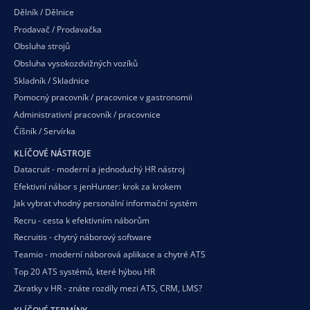
Dělník / Dělnice
Prodavač / Prodavačka
Obsluha strojů
Obsluha vysokozdvižných vozíků
Skladník / Skladnice
Pomocný pracovník / pracovnice v gastronomii
Administrativní pracovník / pracovnice
Číšník / Servírka
KLÍČOVÉ NÁSTROJE
Datacruit - moderní a jednoduchý HR nástroj
Efektivní nábor s jenHunter: krok za krokem
Jak vybrat vhodný personální informační systém
Recru - cesta k efektivním náborům
Recruitis - chytrý náborový software
Teamio - moderní náborová aplikace a chytré ATS
Top 20 ATS systémů, které hýbou HR
Zkratky v HR - znáte rozdíly mezi ATS, CRM, LMS?