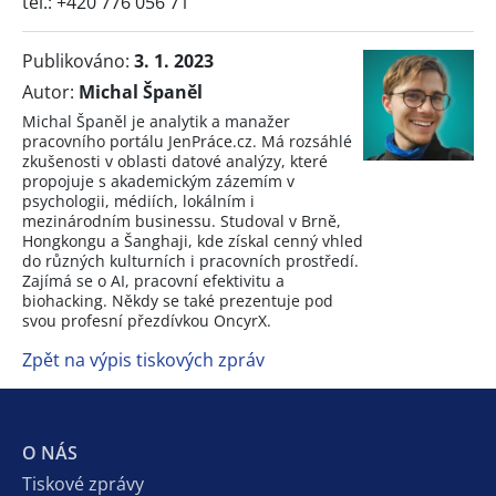
tel.: +420 776 056 71
Publikováno:
3. 1. 2023
Autor:
Michal Španěl
Michal Španěl je analytik a manažer
pracovního portálu JenPráce.cz. Má rozsáhlé
zkušenosti v oblasti datové analýzy, které
propojuje s akademickým zázemím v
psychologii, médiích, lokálním i
mezinárodním businessu. Studoval v Brně,
Hongkongu a Šanghaji, kde získal cenný vhled
do různých kulturních i pracovních prostředí.
Zajímá se o AI, pracovní efektivitu a
biohacking. Někdy se také prezentuje pod
svou profesní přezdívkou OncyrX.
Zpět na výpis tiskových zpráv
O NÁS
Tiskové zprávy