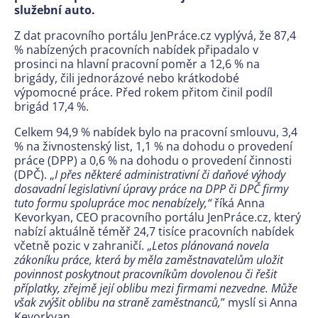
služební auto.
Z dat pracovního portálu JenPráce.cz vyplývá, že 87,4
% nabízených pracovních nabídek připadalo v
prosinci na hlavní pracovní poměr a 12,6 % na
brigády, čili jednorázové nebo krátkodobé
výpomocné práce. Před rokem přitom činil podíl
brigád 17,4 %.
Celkem 94,9 % nabídek bylo na pracovní smlouvu, 3,4
% na živnostenský list, 1,1 % na dohodu o provedení
práce (DPP) a 0,6 % na dohodu o provedení činnosti
(DPČ). „
I přes některé administrativní či daňové výhody
dosavadní legislativní úpravy práce na DPP či DPČ firmy
tuto formu spolupráce moc nenabízely,“
říká Anna
Kevorkyan, CEO pracovního portálu JenPráce.cz, který
nabízí aktuálně téměř 24,7 tisíce pracovních nabídek
včetně pozic v zahraničí. „
Letos plánovaná novela
zákoníku práce, která by měla zaměstnavatelům uložit
povinnost poskytnout pracovníkům dovolenou či řešit
příplatky, zřejmě její oblibu mezi firmami nezvedne. Může
však zvýšit oblibu na straně zaměstnanců,
” myslí si Anna
Kevorkyan.