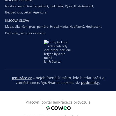
KLÍČOVÉ TERMÍNY
Na dobu neurčitou
,
Projektant
,
Elektrikář
,
Vývoj
,
IT
,
Automobil
,
Bezpečnost
,
Lékař
,
Agentura
KLÍČOVÁ SLOVA
Mzda
,
Ukončení prac. poměru
,
Hrubá mzda
,
Nadřízený
,
Hodnocení
,
Pochvala
,
Jsem personalista
JenPráce.cz
– nejoblíbenější místo, kde hledat práci a
zaměstnance. Využíváme cookies, viz
podmínky
.
Pracovní portál JenPráce.cz provozuje