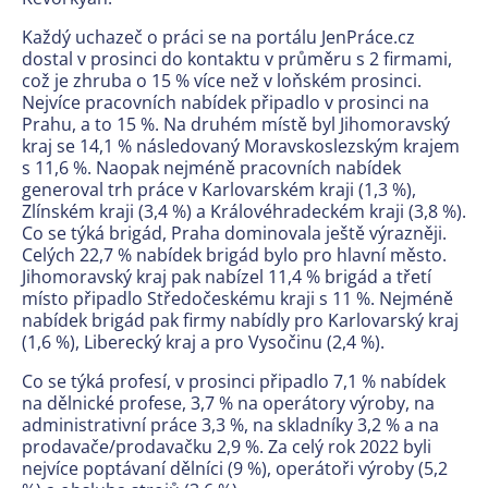
Každý uchazeč o práci se na portálu JenPráce.cz
dostal v prosinci do kontaktu v průměru s 2 firmami,
což je zhruba o 15 % více než v loňském prosinci.
Nejvíce pracovních nabídek připadlo v prosinci na
Prahu, a to 15 %. Na druhém místě byl Jihomoravský
kraj se 14,1 % následovaný Moravskoslezským krajem
s 11,6 %. Naopak nejméně pracovních nabídek
generoval trh práce v Karlovarském kraji (1,3 %),
Zlínském kraji (3,4 %) a Královéhradeckém kraji (3,8 %).
Co se týká brigád, Praha dominovala ještě výrazněji.
Celých 22,7 % nabídek brigád bylo pro hlavní město.
Jihomoravský kraj pak nabízel 11,4 % brigád a třetí
místo připadlo Středočeskému kraji s 11 %. Nejméně
nabídek brigád pak firmy nabídly pro Karlovarský kraj
(1,6 %), Liberecký kraj a pro Vysočinu (2,4 %).
Co se týká profesí, v prosinci připadlo 7,1 % nabídek
na dělnické profese, 3,7 % na operátory výroby, na
administrativní práce 3,3 %, na skladníky 3,2 % a na
prodavače/prodavačku 2,9 %. Za celý rok 2022 byli
nejvíce poptávaní dělníci (9 %), operátoři výroby (5,2