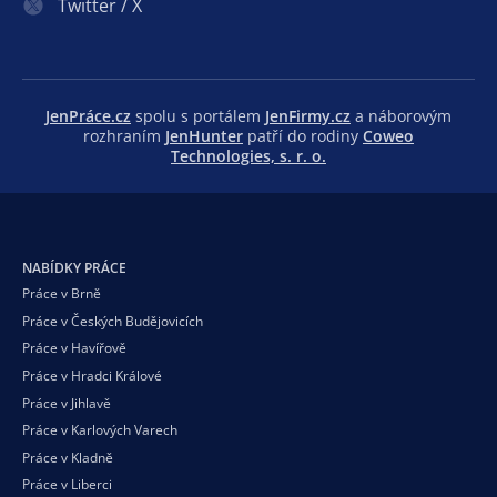
Twitter / X
JenPráce.cz
spolu s portálem
JenFirmy.cz
a náborovým
rozhraním
JenHunter
patří do rodiny
Coweo
Technologies, s. r. o.
NABÍDKY PRÁCE
Práce v Brně
Práce v Českých Budějovicích
Práce v Havířově
Práce v Hradci Králové
Práce v Jihlavě
Práce v Karlových Varech
Práce v Kladně
Práce v Liberci