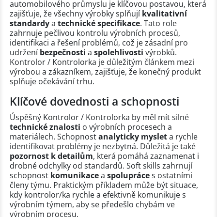
automobilového průmyslu je klíčovou postavou, která
zajišťuje, že všechny výrobky splňují
kvalitativní
standardy
a
technické specifikace
. Tato role
zahrnuje pečlivou kontrolu výrobních procesů,
identifikaci a řešení problémů, což je zásadní pro
udržení
bezpečnosti
a
spolehlivosti
výrobků.
Kontrolor / Kontrolorka je důležitým článkem mezi
výrobou a zákazníkem, zajišťuje, že konečný produkt
splňuje očekávání trhu.
Klíčové dovednosti a schopnosti
Úspěšný Kontrolor / Kontrolorka by měl mít silné
technické znalosti
o výrobních procesech a
materiálech. Schopnost
analyticky myslet
a rychle
identifikovat problémy je nezbytná. Důležitá je také
pozornost k detailům
, která pomáhá zaznamenat i
drobné odchylky od standardů. Soft skills zahrnují
schopnost
komunikace
a
spolupráce
s ostatními
členy týmu. Praktickým příkladem může být situace,
kdy kontrolor/ka rychle a efektivně komunikuje s
výrobním týmem, aby se předešlo chybám ve
výrobním procesu.