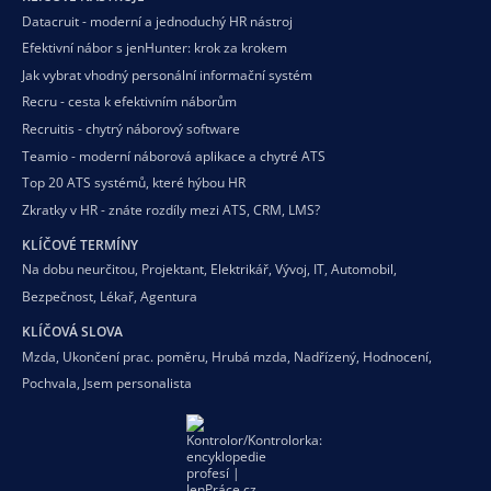
Datacruit - moderní a jednoduchý HR nástroj
Efektivní nábor s jenHunter: krok za krokem
Jak vybrat vhodný personální informační systém
Recru - cesta k efektivním náborům
Recruitis - chytrý náborový software
Teamio - moderní náborová aplikace a chytré ATS
Top 20 ATS systémů, které hýbou HR
Zkratky v HR - znáte rozdíly mezi ATS, CRM, LMS?
KLÍČOVÉ TERMÍNY
Na dobu neurčitou
,
Projektant
,
Elektrikář
,
Vývoj
,
IT
,
Automobil
,
Bezpečnost
,
Lékař
,
Agentura
KLÍČOVÁ SLOVA
Mzda
,
Ukončení prac. poměru
,
Hrubá mzda
,
Nadřízený
,
Hodnocení
,
Pochvala
,
Jsem personalista