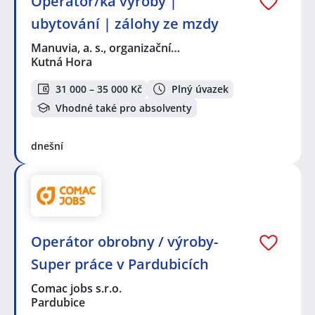
Operátor/ka výroby |
ubytování | zálohy ze mzdy
Manuvia, a. s., organizační…
Kutná Hora
31 000 – 35 000 Kč
Plný úvazek
Vhodné také pro absolventy
dnešní
Operátor obrobny / výroby-
Super práce v Pardubicích
Comac jobs s.r.o.
Pardubice