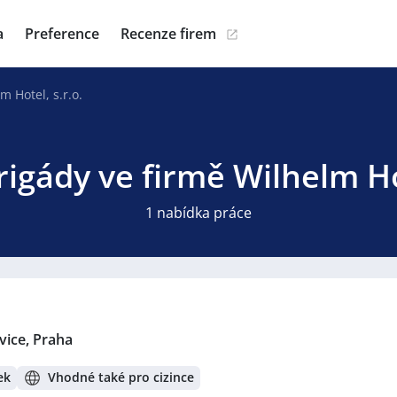
a
Preference
Recenze firem
m Hotel, s.r.o.
rigády ve firmě Wilhelm Hot
1 nabídka práce
vice, Praha
ek
Vhodné také pro cizince