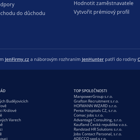
Hodnotit zaměstnavatele
odpory
Vytvořit prémiový profil
dchodu do důchodu
lem
JenFirmy.cz
a náborovým rozhraním
JenHunter
patří do rodiny
C
GÁD
TOP SPOLEČNOSTI
ManpowerGroup s.r.o.
ých Budějovicích
Grafton Recruitment s.r.o.
řově
HOFMANN WIZARD s.r.o.
ci Králové
Penta Hospitals CZ, s.r.o.
vě
Comac jobs s.r.o.
ových Varech
Advantage Consulting, s.r.o.
ně
Kaufland Česká republika v.o.s.
ci
Randstad HR Solutions s.r.o.
ě
Jobs Contact Personal, s.r.o.
ouci
ADECCO spol.s r.o.