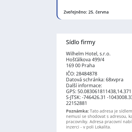
Zveřejněno: 25. června
Sídlo firmy
Wilhelm Hotel, s.r.o.
Hošťálkova 499/4
169 00 Praha
IČO: 28484878
Datová schránka: 68xvpra
Další informace:
GPS: 50.083061811438,14.37
S-JTSK: -746426.31 -1043008.3
22152881
Poznámka:
Tato adresa je sídlem
nemusí se shodovat s adresou, k
pracovníky. Adresa pracovní nabí
inzerci - v poli Lokalita.