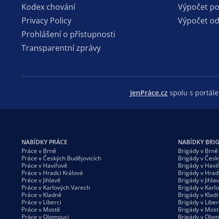
Kodex chování
Výpočet p
Privacy Policy
Výpočet o
Prohlášení o přístupnosti
Transparentní zprávy
JenPráce.cz
spolu s portá
NABÍDKY PRÁCE
NABÍDKY BRI
Práce v Brně
Brigády v Brně
Práce v Českých Budějovicích
Brigády v Česk
Práce v Havířově
Brigády v Haví
Práce v Hradci Králové
Brigády v Hrad
Práce v Jihlavě
Brigády v Jihla
Práce v Karlových Varech
Brigády v Karl
Práce v Kladně
Brigády v Klad
Práce v Liberci
Brigády v Liber
Práce v Mostě
Brigády v Most
Práce v Olomouci
Brigády v Olom