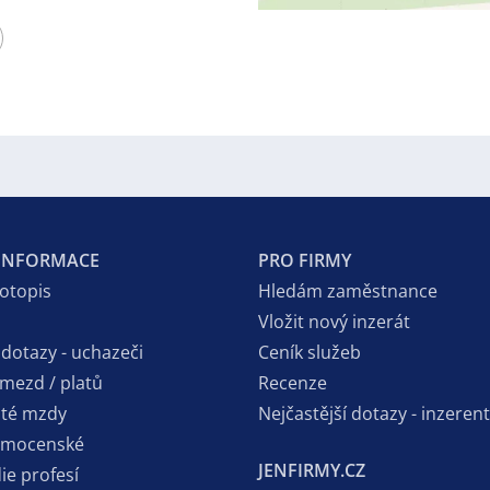
 INFORMACE
PRO FIRMY
votopis
Hledám zaměstnance
Vložit nový inzerát
 dotazy - uchazeči
Ceník služeb
 mezd / platů
Recenze
sté mzdy
Nejčastější dotazy - inzerent
emocenské
JENFIRMY.CZ
ie profesí