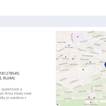
1181278549,
3, RUIAN:
 společnosti a
am firma hledá nové
dky je uvedena v