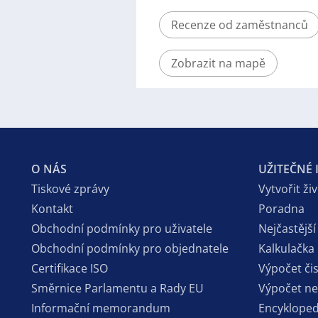
Recenze od zaměstnanců
Zobrazit na mapě
O NÁS
UŽITEČNÉ
Tiskové zprávy
Vytvořit ži
Kontakt
Poradna
Obchodní podmínky pro uživatele
Nejčastější
Obchodní podmínky pro objednatele
Kalkulačka
Certifikace ISO
Výpočet či
Směrnice Parlamentu a Rady EU
Výpočet n
Informační memorandum
Encykloped