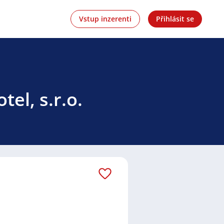
Vstup inzerenti
Přihlásit se
el, s.r.o.