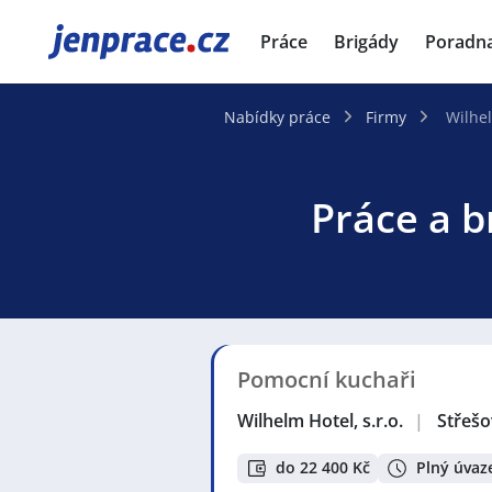
JenPráce.cz
Práce
Brigády
Poradn
Nabídky práce
Firmy
Wilhel
Práce a b
Pomocní kuchaři
Wilhelm Hotel, s.r.o.
|
Střešo
do 22 400 Kč
Plný úvaz