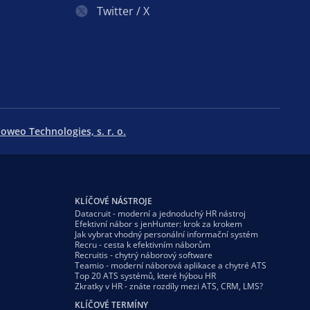
Twitter / X
oweo Technologies, s. r. o.
KLÍČOVÉ NÁSTROJE
Datacruit - moderní a jednoduchý HR nástroj
Efektivní nábor s jenHunter: krok za krokem
Jak vybrat vhodný personální informační systém
Recru - cesta k efektivním náborům
Recruitis - chytrý náborový software
Teamio - moderní náborová aplikace a chytré ATS
Top 20 ATS systémů, které hýbou HR
Zkratky v HR - znáte rozdíly mezi ATS, CRM, LMS?
KLÍČOVÉ TERMÍNY