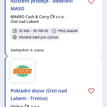
Asistent prodeje - oddělení
MASO
MAKRO Cash & Carry ČR s.r.o.
Ústí nad Labem
32 000 – 35 700 Kč
Plný úvazek
Vhodné také pro cizince
Zveřejněno: 6. srpna
Pokladní dozor (Ústí nad
Labem - Trmice)
Globus ČR, v.o.s.