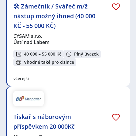
🛠️ Zámečník / Svářeč m/ž –
nástup možný ihned (40 000
KČ - 55 000 KČ)
CYSAM s.r.o.
Ústí nad Labem
40 000 – 55 000 Kč
Plný úvazek
Vhodné také pro cizince
včerejší
Tiskař s náborovým
příspěvkem 20 000Kč