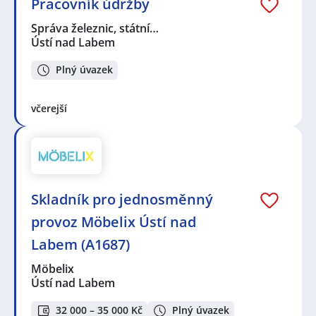
Pracovník údržby
Správa železnic, státní…
Ústí nad Labem
Plný úvazek
včerejší
Skladník pro jednosměnný
provoz Möbelix Ústí nad
Labem (A1687)
Möbelix
Ústí nad Labem
32 000 – 35 000 Kč
Plný úvazek