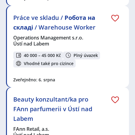
Práce ve skladu / Робота на
складі / Warehouse Worker
Operations Management s.r.o.
Ústí nad Labem
40 000 – 45 000 Kč
Plný úvazek
Vhodné také pro cizince
Zveřejněno: 6. srpna
Beauty konzultant/ka pro
FAnn parfumerii v Ústí nad
Labem
FAnn Retail, a.s.
Ústí nad Labem