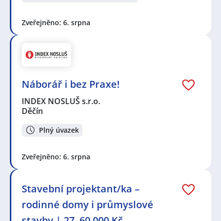
Zveřejněno: 6. srpna
Náborář i bez Praxe!
INDEX NOSLUŠ s.r.o.
Děčín
Plný úvazek
Zveřejněno: 6. srpna
Stavební projektant/ka –
rodinné domy i průmyslové
stavby | 27–60 000 Kč