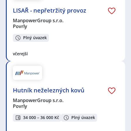
LISAŘ - nepřetržitý provoz
ManpowerGroup s.r.o.
Povrly
Plný úvazek
včerejší
Hutník neželezných kovů
ManpowerGroup s.r.o.
Povrly
34 000 – 36 000 Kč
Plný úvazek