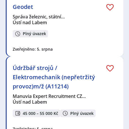
Geodet
Správa železnic, státní…
Ústí nad Labem
Plný úvazek
Zveřejněno: 5. srpna
Údržbář strojů /
Elektromechanik (nepřetržitý
provoz)m/ž (A11214)
Manuvia Expert Recruitment CZ…
Ústí nad Labem
45 000 – 55 000 Kč
Plný úvazek
Zveřejněno: 5. srpna