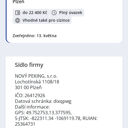
Plzeň
do 22 400 Kč
Plný úvazek
Vhodné také pro cizince
Zveřejněno: 13. května
Sídlo firmy
NOVÝ PEKING, s.r.o.
Lochotínská 1108/18
301 00 Plzeň
IČO: 26412926
Datová schránka: dixqpwg
Další informace:
GPS: 49.752753,13.377595,
S-JTSK: -822311.34 -1069119.78, RUIAN:
25364731