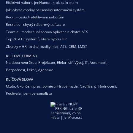
Efektivní nábor s jenHunter: krok za krokem
Jak vybrat vhodný personální informační systém
Recru - cesta k efektivním náborům
Recruitis - chytrý náborový software
Teamio - moderní náborová aplikace a chytré ATS
Top 20 ATS systémů, které hýbou HR
Zkratky v HR - znáte rozdíly mezi ATS, CRM, LMS?
KLÍČOVÉ TERMÍNY
Na dobu neurčitou
,
Projektant
,
Elektrikář
,
Vývoj
,
IT
,
Automobil
,
Bezpečnost
,
Lékař
,
Agentura
KLÍČOVÁ SLOVA
Mzda
,
Ukončení prac. poměru
,
Hrubá mzda
,
Nadřízený
,
Hodnocení
,
Pochvala
,
Jsem personalista