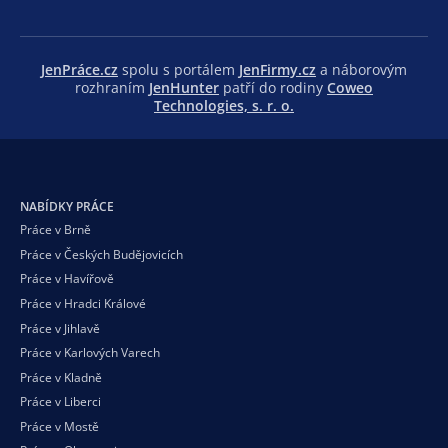
JenPráce.cz
spolu s portálem
JenFirmy.cz
a náborovým
rozhraním
JenHunter
patří do rodiny
Coweo
Technologies, s. r. o.
NABÍDKY PRÁCE
Práce v Brně
Práce v Českých Budějovicích
Práce v Havířově
Práce v Hradci Králové
Práce v Jihlavě
Práce v Karlových Varech
Práce v Kladně
Práce v Liberci
Práce v Mostě