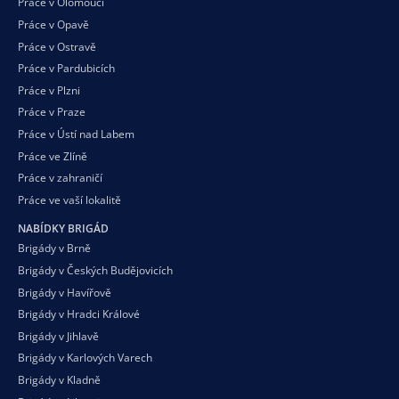
Práce v Olomouci
Práce v Opavě
Práce v Ostravě
Práce v Pardubicích
Práce v Plzni
Práce v Praze
Práce v Ústí nad Labem
Práce ve Zlíně
Práce v zahraničí
Práce ve vaší
lokalitě
NABÍDKY BRIGÁD
Brigády v Brně
Brigády v Českých Budějovicích
Brigády v Havířově
Brigády v Hradci Králové
Brigády v Jihlavě
Brigády v Karlových Varech
Brigády v Kladně