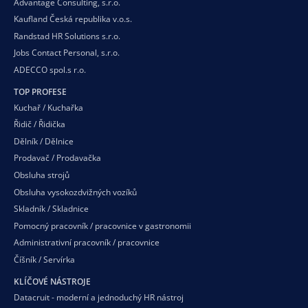
Advantage Consulting, s.r.o.
Kaufland Česká republika v.o.s.
Randstad HR Solutions s.r.o.
Jobs Contact Personal, s.r.o.
ADECCO spol.s r.o.
TOP PROFESE
Kuchař / Kuchařka
Řidič / Řidička
Dělník / Dělnice
Prodavač / Prodavačka
Obsluha strojů
Obsluha vysokozdvižných vozíků
Skladník / Skladnice
Pomocný pracovník / pracovnice v gastronomii
Administrativní pracovník / pracovnice
Číšník / Servírka
KLÍČOVÉ NÁSTROJE
Datacruit - moderní a jednoduchý HR nástroj