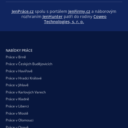
JenPráce.cz
spolu s portálem
JenFirmy.cz
a náborovým
rozhraním
JenHunter
patří do rodiny
Coweo
Technologies, s. r. o.
NABÍDKY PRÁCE
Práce v Brně
Práce v Českých Budějovicích
Práce v Havířově
Práce v Hradci Králové
Práce v Jihlavě
Práce v Karlových Varech
Práce v Kladně
Práce v Liberci
Práce v Mostě
Práce v Olomouci
Práce v Opavě