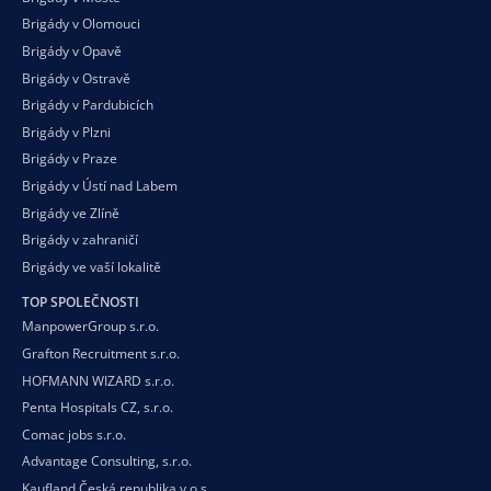
Brigády v Olomouci
Brigády v Opavě
Brigády v Ostravě
Brigády v Pardubicích
Brigády v Plzni
Brigády v Praze
Brigády v Ústí nad Labem
Brigády ve Zlíně
Brigády v zahraničí
Brigády ve vaší
lokalitě
TOP SPOLEČNOSTI
ManpowerGroup s.r.o.
Grafton Recruitment s.r.o.
HOFMANN WIZARD s.r.o.
Penta Hospitals CZ, s.r.o.
Comac jobs s.r.o.
Advantage Consulting, s.r.o.
Kaufland Česká republika v.o.s.