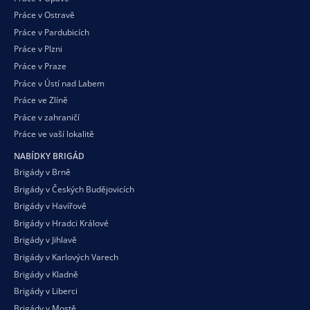
Práce v Ostravě
Práce v Pardubicích
Práce v Plzni
Práce v Praze
Práce v Ústí nad Labem
Práce ve Zlíně
Práce v zahraničí
Práce ve vaší
lokalitě
NABÍDKY BRIGÁD
Brigády v Brně
Brigády v Českých Budějovicích
Brigády v Havířově
Brigády v Hradci Králové
Brigády v Jihlavě
Brigády v Karlových Varech
Brigády v Kladně
Brigády v Liberci
Brigády v Mostě