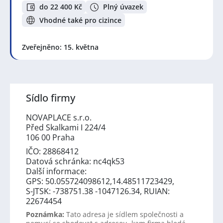
do 22 400 Kč
Plný úvazek
Vhodné také pro cizince
Zveřejněno: 15. května
Sídlo firmy
NOVAPLACE s.r.o.
Před Skalkami I 224/4
106 00 Praha
IČO: 28868412
Datová schránka: nc4qk53
Další informace:
GPS: 50.055724098612,14.48511723429,
S-JTSK: -738751.38 -1047126.34, RUIAN:
22674454
Poznámka:
Tato adresa je sídlem společnosti a