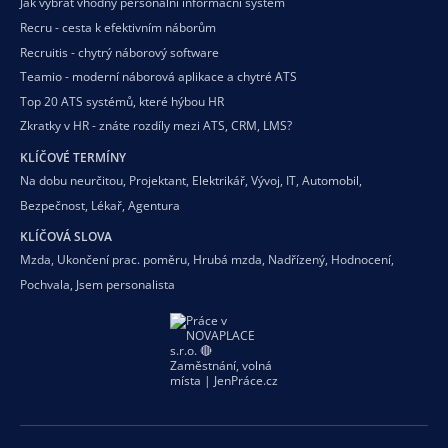
Jak vybrat vhodný personální informační systém
Recru - cesta k efektivním náborům
Recruitis - chytrý náborový software
Teamio - moderní náborová aplikace a chytré ATS
Top 20 ATS systémů, které hýbou HR
Zkratky v HR - znáte rozdíly mezi ATS, CRM, LMS?
KLÍČOVÉ TERMÍNY
Na dobu neurčitou
,
Projektant
,
Elektrikář
,
Vývoj
,
IT
,
Automobil
,
Bezpečnost
,
Lékař
,
Agentura
KLÍČOVÁ SLOVA
Mzda
,
Ukončení prac. poměru
,
Hrubá mzda
,
Nadřízený
,
Hodnocení
,
Pochvala
,
Jsem personalista