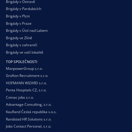
Brigády v Ostravě
Brigády v Pardubicích
Brigády v Plzni
Brigády v Praze
Brigády v Ústí nad Labem
Brigády ve Zlíně
Brigády v zahraničí
Brigády ve vaší
lokalitě
TOP SPOLEČNOSTI
ManpowerGroup s.r.o.
Grafton Recruitment s.r.o.
HOFMANN WIZARD s.r.o.
Penta Hospitals CZ, s.r.o.
Comac jobs s.r.o.
Advantage Consulting, s.r.o.
Kaufland Česká republika v.o.s.
Randstad HR Solutions s.r.o.
Jobs Contact Personal, s.r.o.