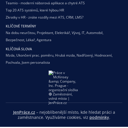
Teamio - moderní náborová aplikace a chytré ATS
Top 20 ATS systémů, které hýbou HR
Zkratky v HR - znáte rozdíly mezi ATS, CRM, LMS?
KLÍČOVÉ TERMÍNY
Na dobu neurčitou
,
Projektant
,
Elektrikář
,
Vývoj
,
IT
,
Automobil
,
Bezpečnost
,
Lékař
,
Agentura
KLÍČOVÁ SLOVA
Mzda
,
Ukončení prac. poměru
,
Hrubá mzda
,
Nadřízený
,
Hodnocení
,
Pochvala
,
Jsem personalista
JenPráce.cz
– nejoblíbenější místo, kde hledat práci a
zaměstnance. Využíváme cookies, viz
podmínky
.