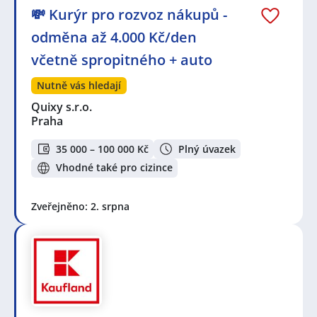
💸 Kurýr pro rozvoz nákupů -
odměna až 4.000 Kč/den
včetně spropitného + auto
Nutně vás hledají
Quixy s.r.o.
Praha
35 000 – 100 000 Kč
Plný úvazek
Vhodné také pro cizince
Zveřejněno: 2. srpna