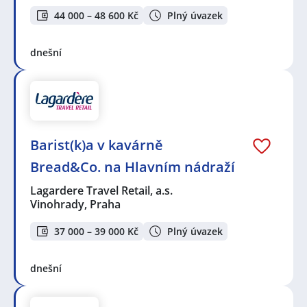
44 000 – 48 600 Kč
Plný úvazek
dnešní
Barist(k)a v kavárně
Bread&Co. na Hlavním nádraží
Lagardere Travel Retail, a.s.
Vinohrady, Praha
37 000 – 39 000 Kč
Plný úvazek
dnešní