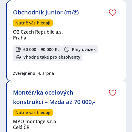
Obchodník Junior (m/ž)
Nutně vás hledají
O2 Czech Republic a.s.
Praha
60 000 – 90 000 Kč
Plný úvazek
Vhodné také pro absolventy
Zveřejněno: 4. srpna
Montér/ka ocelových
konstrukcí – Mzda až 70 000,-
Nutně vás hledají
MPO montage s.r.o.
Celá ČR