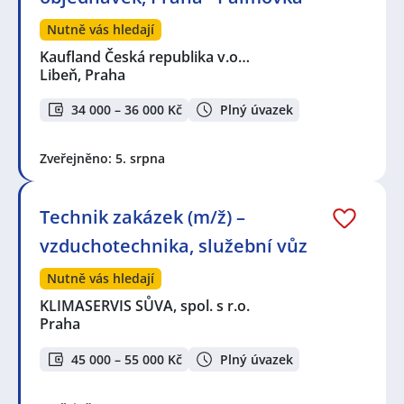
Nutně vás hledají
Kaufland Česká republika v.o…
Libeň, Praha
34 000 – 36 000 Kč
Plný úvazek
Zveřejněno: 5. srpna
Technik zakázek (m/ž) –
vzduchotechnika, služební vůz
Nutně vás hledají
KLIMASERVIS SŮVA, spol. s r.o.
Praha
45 000 – 55 000 Kč
Plný úvazek