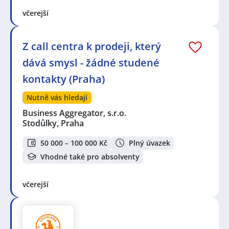
včerejší
Z call centra k prodeji, který
dává smysl - žádné studené
kontakty (Praha)
Nutně vás hledají
Business Aggregator, s.r.o.
Stodůlky, Praha
50 000 – 100 000 Kč
Plný úvazek
Vhodné také pro absolventy
včerejší