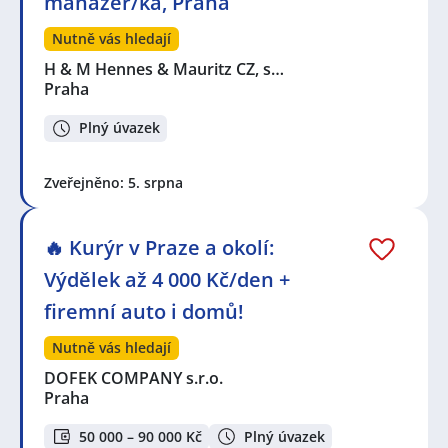
manažer/ka, Praha
Nutně vás hledají
H & M Hennes & Mauritz CZ, s…
Praha
Plný úvazek
Zveřejněno: 5. srpna
🔥 Kurýr v Praze a okolí:
Výdělek až 4 000 Kč/den +
firemní auto i domů!
Nutně vás hledají
DOFEK COMPANY s.r.o.
Praha
50 000 – 90 000 Kč
Plný úvazek