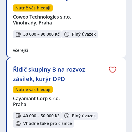
Nutně vás hledají
Coweo Technologies s.r.o.
Vinohrady, Praha
30 000 – 90 000 Kč
Plný úvazek
včerejší
Řidič skupiny B na rozvoz
zásilek, kurýr DPD
Nutně vás hledají
Cayamant Corp s.r.o.
Praha
40 000 – 50 000 Kč
Plný úvazek
Vhodné také pro cizince