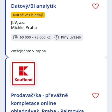
Datový/BI analytik
Nutně vás hledají
JLV, a.s.
Michle, Praha
60 000 – 75 000 Kč
Plný úvazek
Zveřejněno: 5. srpna
Prodavač/ka - převážně
kompletace online
objednávek, Praha - Palmovka