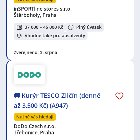
inSPORTline stores s.r.o.
Štěrboholy, Praha
37 000 – 45 000 Kč
Plný úvazek
Vhodné také pro absolventy
Zveřejněno: 3. srpna
🚚 Kurýr TESCO Zličín (denně
až 3.500 Kč) (A947)
Nutně vás hledají
DoDo Czech s.r.o.
Třebonice, Praha