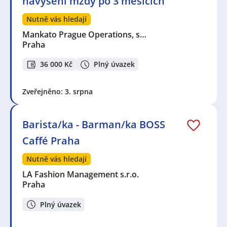
navýšení mzdy po 3 měsících
Nutně vás hledají
Mankato Prague Operations, s…
Praha
36 000 Kč
Plný úvazek
Zveřejněno: 3. srpna
Barista/ka - Barman/ka BOSS
Caffé Praha
Nutně vás hledají
LA Fashion Management s.r.o.
Praha
Plný úvazek