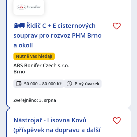
⛽🚚 Řidič C + E cisternových
souprav pro rozvoz PHM Brno
a okolí
Nutně vás hledají
ABS Bonifer Czech s.r.o.
Brno
50 000 – 80 000 Kč
Plný úvazek
Zveřejněno: 3. srpna
Nástrojař - Lisovna Kovů
(příspěvek na dopravu a další