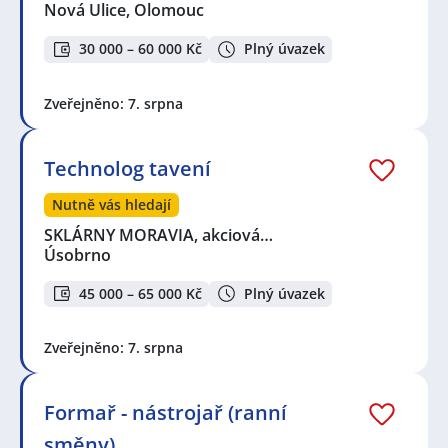
Nová Ulice, Olomouc
30 000 – 60 000 Kč
Plný úvazek
Zveřejněno: 7. srpna
Technolog tavení
Nutně vás hledají
SKLÁRNY MORAVIA, akciová…
Úsobrno
45 000 – 65 000 Kč
Plný úvazek
Zveřejněno: 7. srpna
Formař - nástrojař (ranní
směny)