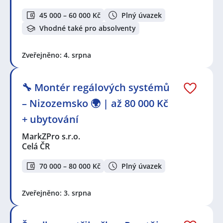
45 000 – 60 000 Kč
Plný úvazek
Vhodné také pro absolventy
Zveřejněno: 4. srpna
🔧 Montér regálových systémů
– Nizozemsko 🌍 | až 80 000 Kč
+ ubytování
MarkZPro s.r.o.
Celá ČR
70 000 – 80 000 Kč
Plný úvazek
Zveřejněno: 3. srpna