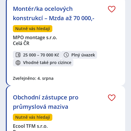
Montér/ka ocelových
konstrukcí – Mzda až 70 000,-
Nutně vás hledají
MPO montage s.r.o.
Celá ČR
25 000 – 70 000 Kč
Plný úvazek
Vhodné také pro cizince
Zveřejněno: 4. srpna
Obchodní zástupce pro
průmyslová maziva
Nutně vás hledají
Ecool TFM s.r.o.