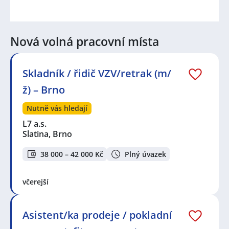
Nová volná pracovní místa
Skladník / řidič VZV/retrak (m/
ž) – Brno
Nutně vás hledají
L7 a.s.
Slatina, Brno
38 000 – 42 000 Kč
Plný úvazek
včerejší
Asistent/ka prodeje / pokladní