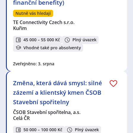
finanční benefity)
Nutně vás hledají
TE Connectivity Czech s.r.o.
Kuřim
45 000 – 55 000 Kč
Plný úvazek
Vhodné také pro absolventy
Zveřejněno: 3. srpna
Změna, která dává smysl: silné
zázemí a klientský kmen ČSOB
Stavební spořitelny
ČSOB Stavební spořitelna, a.s.
Celá ČR
50 000 – 100 000 Kč
Plný úvazek