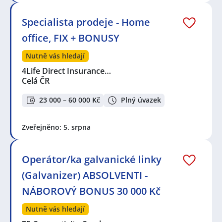
Specialista prodeje - Home
office, FIX + BONUSY
Nutně vás hledají
4Life Direct Insurance…
Celá ČR
23 000 – 60 000 Kč
Plný úvazek
Zveřejněno: 5. srpna
Operátor/ka galvanické linky
(Galvanizer) ABSOLVENTI -
NÁBOROVÝ BONUS 30 000 Kč
Nutně vás hledají