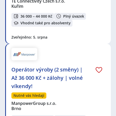
TE Connectivity Czech s.r.o.
Kuřim
36 000 – 44 000 Kč
Plný úvazek
Vhodné také pro absolventy
Zveřejněno: 5. srpna
Operátor výroby (2 směny) |
Až 36 000 Kč + zálohy | volné
víkendy!
Nutně vás hledají
ManpowerGroup s.r.o.
Brno