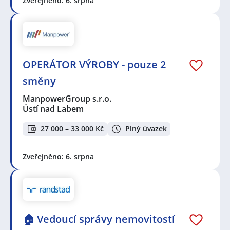
Zveřejněno: 6. srpna
OPERÁTOR VÝROBY - pouze 2
směny
ManpowerGroup s.r.o.
Ústí nad Labem
27 000 – 33 000 Kč
Plný úvazek
Zveřejněno: 6. srpna
🏠 Vedoucí správy nemovitostí