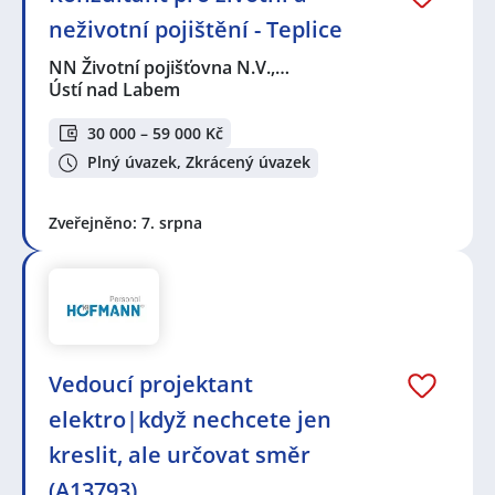
neživotní pojištění - Teplice
NN Životní pojišťovna N.V.,…
Ústí nad Labem
30 000 – 59 000 Kč
Plný úvazek, Zkrácený úvazek
Zveřejněno: 7. srpna
Vedoucí projektant
elektro|když nechcete jen
kreslit, ale určovat směr
(A13793)