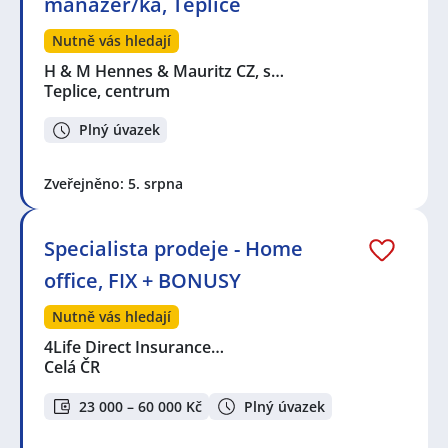
manažer/ka, Teplice
Nutně vás hledají
H & M Hennes & Mauritz CZ, s…
Teplice, centrum
Plný úvazek
Zveřejněno: 5. srpna
Specialista prodeje - Home
office, FIX + BONUSY
Nutně vás hledají
4Life Direct Insurance…
Celá ČR
23 000 – 60 000 Kč
Plný úvazek