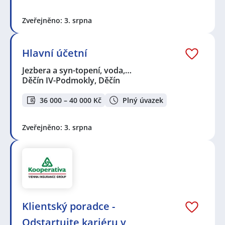
Zveřejněno: 3. srpna
Hlavní účetní
Jezbera a syn-topení, voda,…
Děčín IV-Podmokly, Děčín
36 000 – 40 000 Kč
Plný úvazek
Zveřejněno: 3. srpna
Klientský poradce -
Odstartujte kariéru v