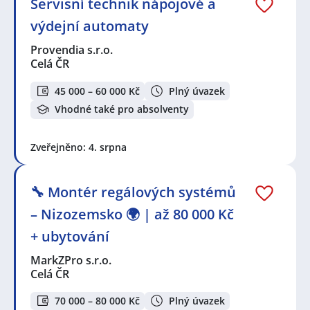
Servisní technik nápojové a
výdejní automaty
Provendia s.r.o.
Celá ČR
45 000 – 60 000 Kč
Plný úvazek
Vhodné také pro absolventy
Zveřejněno: 4. srpna
🔧 Montér regálových systémů
– Nizozemsko 🌍 | až 80 000 Kč
+ ubytování
MarkZPro s.r.o.
Celá ČR
70 000 – 80 000 Kč
Plný úvazek