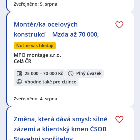
Zveřejněno: 5. srpna
Montér/ka ocelových
konstrukcí – Mzda až 70 000,-
Nutně vás hledají
MPO montage s.r.o.
Celá ČR
25 000 – 70 000 Kč
Plný úvazek
Vhodné také pro cizince
Zveřejněno: 4. srpna
Změna, která dává smysl: silné
zázemí a klientský kmen ČSOB
Stavební spořitelny