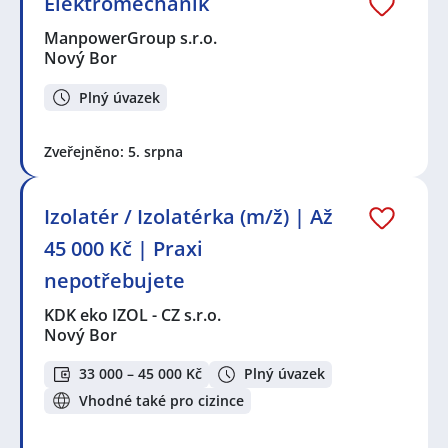
Elektromechanik
ManpowerGroup s.r.o.
Nový Bor
Plný úvazek
Zveřejněno: 5. srpna
Izolatér / Izolatérka (m/ž) | Až
45 000 Kč | Praxi
nepotřebujete
KDK eko IZOL - CZ s.r.o.
Nový Bor
33 000 – 45 000 Kč
Plný úvazek
Vhodné také pro cizince