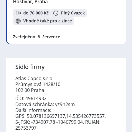
Hostivař, Praha
do 76 000 Kč
Plný úvazek
Vhodné také pro cizince
Zveřejněno: 8. července
Sídlo firmy
Atlas Copco s.r.o.
Průmyslová 1428/10
102 00 Praha
IČO: 49614932
Datová schránka: yz9n2sm
Další informace:
GPS: 50.078136697137,14.535426773557,
S-JTSK: -734907.78 -1046799.04, RUIAN:
25753797