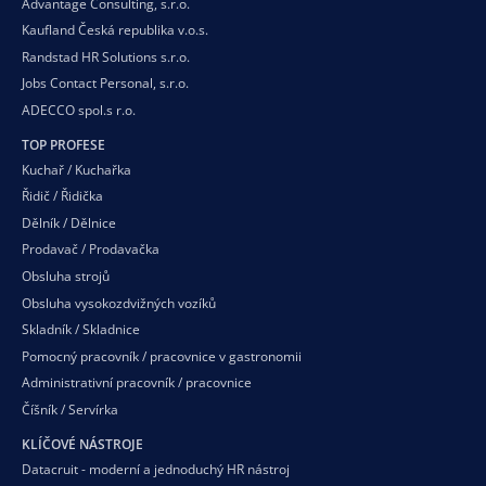
Advantage Consulting, s.r.o.
Kaufland Česká republika v.o.s.
Randstad HR Solutions s.r.o.
Jobs Contact Personal, s.r.o.
ADECCO spol.s r.o.
TOP PROFESE
Kuchař / Kuchařka
Řidič / Řidička
Dělník / Dělnice
Prodavač / Prodavačka
Obsluha strojů
Obsluha vysokozdvižných vozíků
Skladník / Skladnice
Pomocný pracovník / pracovnice v gastronomii
Administrativní pracovník / pracovnice
Číšník / Servírka
KLÍČOVÉ NÁSTROJE
Datacruit - moderní a jednoduchý HR nástroj