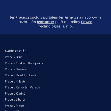
JenPráce.cz
spolu s portálem
JenFirmy.cz
a náborovým
rozhraním
JenHunter
patří do rodiny
Coweo
Technologies, s. r. o.
NABÍDKY PRÁCE
Práce v Brně
Práce v Českých Budějovicích
Práce v Havířově
Práce v Hradci Králové
Práce v Jihlavě
Práce v Karlových Varech
Práce v Kladně
Práce v Liberci
Práce v Mostě