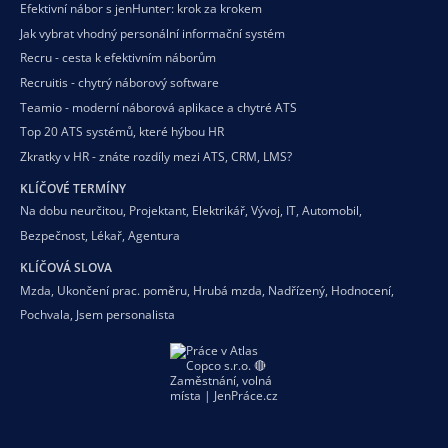
Efektivní nábor s jenHunter: krok za krokem
Jak vybrat vhodný personální informační systém
Recru - cesta k efektivním náborům
Recruitis - chytrý náborový software
Teamio - moderní náborová aplikace a chytré ATS
Top 20 ATS systémů, které hýbou HR
Zkratky v HR - znáte rozdíly mezi ATS, CRM, LMS?
KLÍČOVÉ TERMÍNY
Na dobu neurčitou
,
Projektant
,
Elektrikář
,
Vývoj
,
IT
,
Automobil
,
Bezpečnost
,
Lékař
,
Agentura
KLÍČOVÁ SLOVA
Mzda
,
Ukončení prac. poměru
,
Hrubá mzda
,
Nadřízený
,
Hodnocení
,
Pochvala
,
Jsem personalista