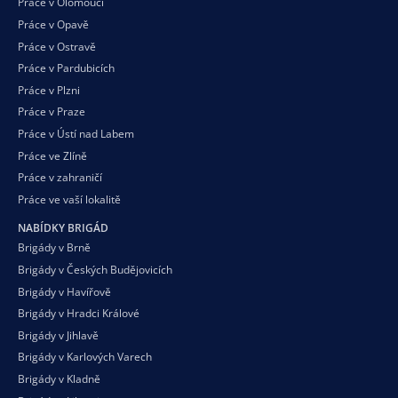
Práce v Olomouci
Práce v Opavě
Práce v Ostravě
Práce v Pardubicích
Práce v Plzni
Práce v Praze
Práce v Ústí nad Labem
Práce ve Zlíně
Práce v zahraničí
Práce ve vaší
lokalitě
NABÍDKY BRIGÁD
Brigády v Brně
Brigády v Českých Budějovicích
Brigády v Havířově
Brigády v Hradci Králové
Brigády v Jihlavě
Brigády v Karlových Varech
Brigády v Kladně