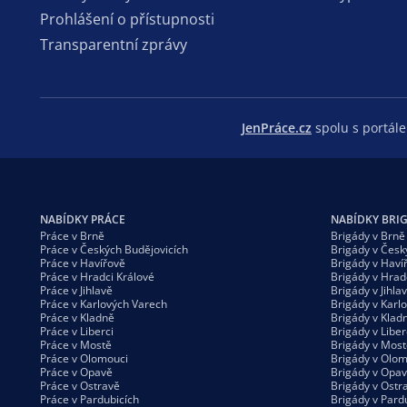
Prohlášení o přístupnosti
Transparentní zprávy
JenPráce.cz
spolu s portá
NABÍDKY PRÁCE
NABÍDKY BRI
Práce v Brně
Brigády v Brně
Práce v Českých Budějovicích
Brigády v Česk
Práce v Havířově
Brigády v Haví
Práce v Hradci Králové
Brigády v Hrad
Práce v Jihlavě
Brigády v Jihla
Práce v Karlových Varech
Brigády v Karl
Práce v Kladně
Brigády v Klad
Práce v Liberci
Brigády v Liber
Práce v Mostě
Brigády v Most
Práce v Olomouci
Brigády v Olom
Práce v Opavě
Brigády v Opa
Práce v Ostravě
Brigády v Ostr
Práce v Pardubicích
Brigády v Pard