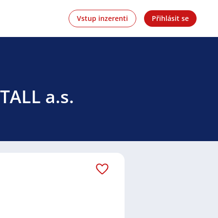
Vstup inzerenti
Přihlásit se
TALL a.s.