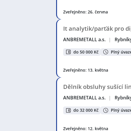
Zveřejněno: 26. června
It analytik/parťák pro di
ANBREMETALL a.s.
|
Rybník
do 50 000 Kč
Plný úvaz
Zveřejněno: 13. května
Dělník obsluhy sušící li
ANBREMETALL a.s.
|
Rybník
do 32 000 Kč
Plný úvaz
Zveřejněno: 12. května