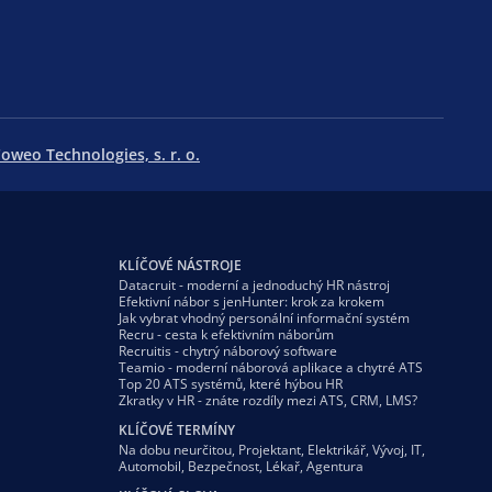
oweo Technologies, s. r. o.
KLÍČOVÉ NÁSTROJE
Datacruit - moderní a jednoduchý HR nástroj
Efektivní nábor s jenHunter: krok za krokem
Jak vybrat vhodný personální informační systém
Recru - cesta k efektivním náborům
Recruitis - chytrý náborový software
Teamio - moderní náborová aplikace a chytré ATS
Top 20 ATS systémů, které hýbou HR
Zkratky v HR - znáte rozdíly mezi ATS, CRM, LMS?
KLÍČOVÉ TERMÍNY
Na dobu neurčitou
,
Projektant
,
Elektrikář
,
Vývoj
,
IT
,
Automobil
,
Bezpečnost
,
Lékař
,
Agentura