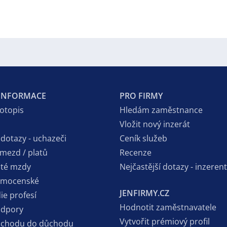
 INFORMACE
PRO FIRMY
votopis
Hledám zaměstnance
Vložit nový inzerát
 dotazy - uchazeči
Ceník služeb
 mezd / platů
Recenze
sté mzdy
Nejčastější dotazy - inzerent
emocenské
JENFIRMY.CZ
ie profesí
Hodnotit zaměstnavatele
odpory
Vytvořit prémiový profil
dchodu do důchodu