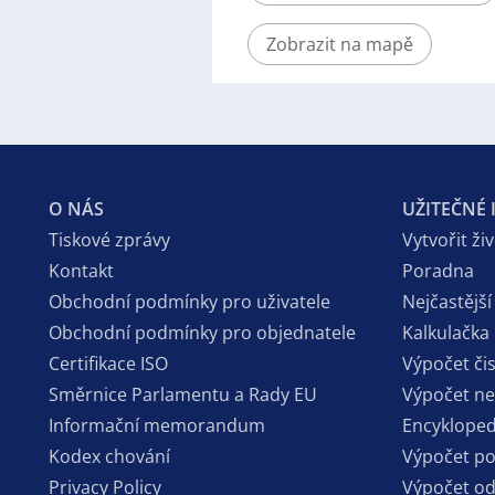
Zobrazit na mapě
O NÁS
UŽITEČNÉ
Tiskové zprávy
Vytvořit ži
Kontakt
Poradna
Obchodní podmínky pro uživatele
Nejčastější
Obchodní podmínky pro objednatele
Kalkulačka
Certifikace ISO
Výpočet či
Směrnice Parlamentu a Rady EU
Výpočet n
Informační memorandum
Encykloped
Kodex chování
Výpočet p
Privacy Policy
Výpočet o