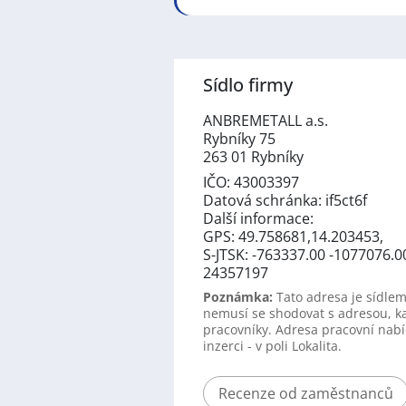
Sídlo firmy
ANBREMETALL a.s.
Rybníky 75
263 01 Rybníky
IČO: 43003397
Datová schránka: if5ct6f
Další informace:
GPS: 49.758681,14.203453,
S-JTSK: -763337.00 -1077076.0
24357197
Poznámka:
Tato adresa je sídlem
nemusí se shodovat s adresou, k
pracovníky. Adresa pracovní nabí
inzerci - v poli Lokalita.
Recenze od zaměstnanců