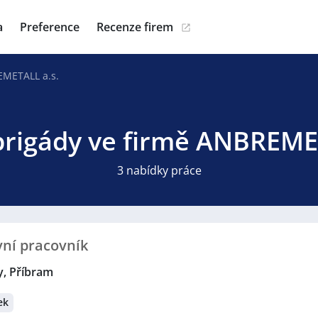
a
Preference
Recenze firem
METALL a.s.
brigády ve firmě ANBREME
3 nabídky práce
vní pracovník
y, Příbram
ek