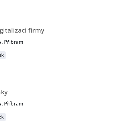
gitalizaci firmy
y, Příbram
ek
nky
y, Příbram
ek