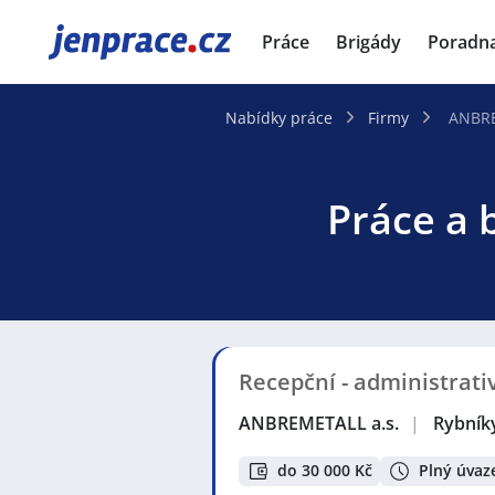
JenPráce.cz
Práce
Brigády
Poradn
Nabídky práce
Firmy
ANBRE
Práce a 
Recepční - administrati
ANBREMETALL a.s.
|
Rybník
do 30 000 Kč
Plný úvaz