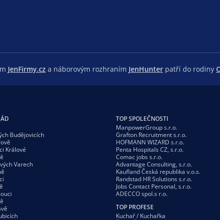
lem
JenFirmy.cz
a náborovým rozhraním
JenHunter
patří do rodiny
C
GÁD
TOP SPOLEČNOSTI
ManpowerGroup s.r.o.
ých Budějovicích
Grafton Recruitment s.r.o.
řově
HOFMANN WIZARD s.r.o.
ci Králové
Penta Hospitals CZ, s.r.o.
vě
Comac jobs s.r.o.
ových Varech
Advantage Consulting, s.r.o.
ně
Kaufland Česká republika v.o.s.
ci
Randstad HR Solutions s.r.o.
ě
Jobs Contact Personal, s.r.o.
ouci
ADECCO spol.s r.o.
vě
TOP PROFESE
avě
ubicích
Kuchař / Kuchařka