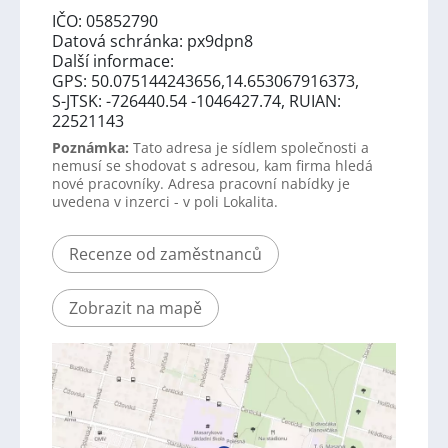
IČO: 05852790
Datová schránka: px9dpn8
Další informace:
GPS: 50.075144243656,14.653067916373,
S-JTSK: -726440.54 -1046427.74, RUIAN:
22521143
Poznámka:
Tato adresa je sídlem společnosti a
nemusí se shodovat s adresou, kam firma hledá
nové pracovníky. Adresa pracovní nabídky je
uvedena v inzerci - v poli Lokalita.
Recenze od zaměstnanců
Zobrazit na mapě