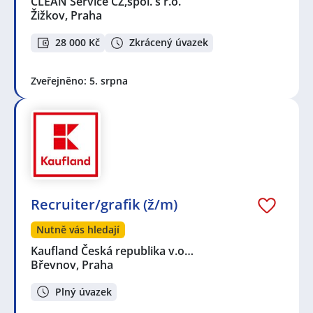
CLEAN Service CZ,spol. s r.o.
Žižkov, Praha
28 000 Kč
Zkrácený úvazek
Zveřejněno: 5. srpna
Recruiter/grafik (ž/m)
Nutně vás hledají
Kaufland Česká republika v.o…
Břevnov, Praha
Plný úvazek