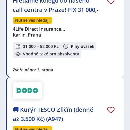
Hledáme kolegu do našeho
call centra v Praze! FIX 31 000,-
Nutně vás hledají
4Life Direct Insurance…
Karlín, Praha
31 000 – 52 000 Kč
Plný úvazek
Vhodné také pro absolventy
Zveřejněno: 3. srpna
🚚 Kurýr TESCO Zličín (denně
až 3.500 Kč) (A947)
Nutně vás hledají