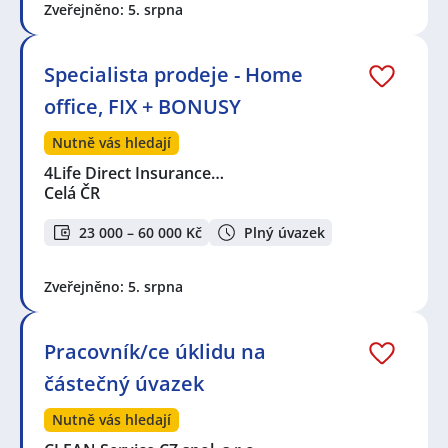
Zveřejněno: 5. srpna
Specialista prodeje - Home
office, FIX + BONUSY
Nutně vás hledají
4Life Direct Insurance…
Celá ČR
23 000 – 60 000 Kč
Plný úvazek
Zveřejněno: 5. srpna
Pracovník/ce úklidu na
částečný úvazek
Nutně vás hledají