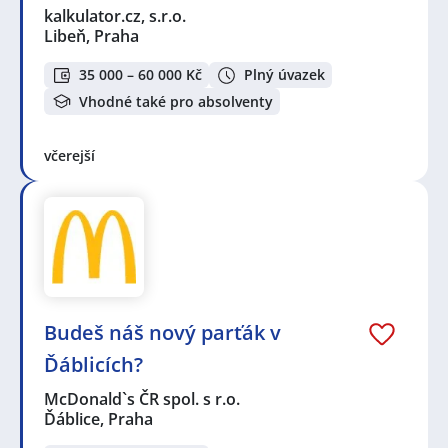
kalkulator.cz, s.r.o.
Libeň, Praha
35 000 – 60 000 Kč
Plný úvazek
Vhodné také pro absolventy
včerejší
Budeš náš nový parťák v
Ďáblicích?
McDonald`s ČR spol. s r.o.
Ďáblice, Praha