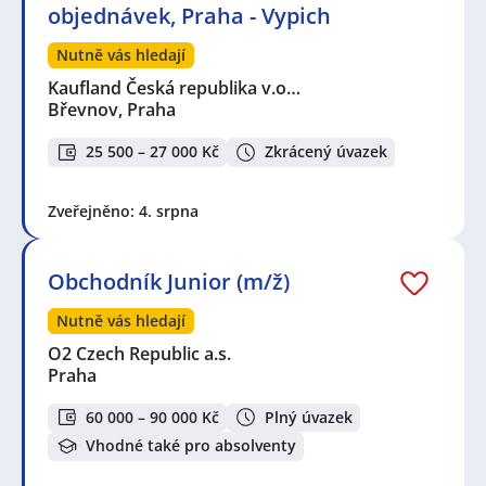
objednávek, Praha - Vypich
Nutně vás hledají
Kaufland Česká republika v.o…
Břevnov, Praha
25 500 – 27 000 Kč
Zkrácený úvazek
Zveřejněno: 4. srpna
Obchodník Junior (m/ž)
Nutně vás hledají
O2 Czech Republic a.s.
Praha
60 000 – 90 000 Kč
Plný úvazek
Vhodné také pro absolventy