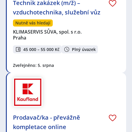
Technik zakázek (m/ž) –
vzduchotechnika, služební vůz
Nutně vás hledají
KLIMASERVIS SŮVA, spol. s r.o.
Praha
45 000 – 55 000 Kč
Plný úvazek
Zveřejněno: 5. srpna
Prodavač/ka - převážně
kompletace online