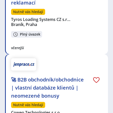
reklamací
Nutně vás hledají
Tyros Loading Systems CZ s.r…
Braník, Praha
Plný úvazek
včerejší
🚀 B2B obchodník/obchodnice
| vlastní databáze klientů |
neomezené bonusy
Nutně vás hledají
Coweo Technologies s.r.o.