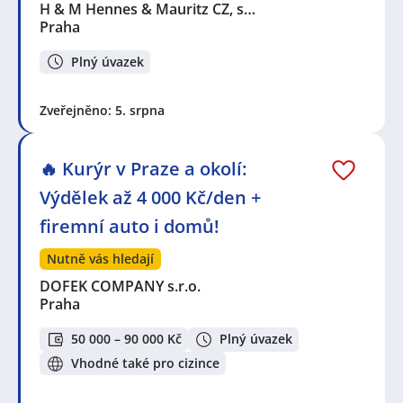
H & M Hennes & Mauritz CZ, s…
Praha
Plný úvazek
Zveřejněno: 5. srpna
🔥 Kurýr v Praze a okolí:
Výdělek až 4 000 Kč/den +
firemní auto i domů!
Nutně vás hledají
DOFEK COMPANY s.r.o.
Praha
50 000 – 90 000 Kč
Plný úvazek
Vhodné také pro cizince