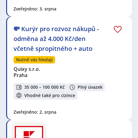
Zveřejněno: 3. srpna
💸 Kurýr pro rozvoz nákupů -
odměna až 4.000 Kč/den
včetně spropitného + auto
Nutně vás hledají
Quixy s.r.o.
Praha
35 000 – 100 000 Kč
Plný úvazek
Vhodné také pro cizince
Zveřejněno: 2. srpna