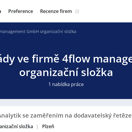
a
Preference
Recenze firem
 management GmbH organizační složka
gády ve firmě 4flow man
organizační složka
1 nabídka práce
 Analytik se zaměřením na dodavatelský řetěze
nizační složka
|
Plzeň