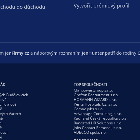
Vytvořit prémiový profil
dchodu do důchodu
lem
JenFirmy.cz
a náborovým rozhraním
JenHunter
patří do rodiny
C
GÁD
TOP SPOLEČNOSTI
ManpowerGroup s.r.o.
ých Budějovicích
Grafton Recruitment s.r.o.
řově
HOFMANN WIZARD s.r.o.
ci Králové
Penta Hospitals CZ, s.r.o.
vě
Comac jobs s.r.o.
ových Varech
Advantage Consulting, s.r.o.
ně
Kaufland Česká republika v.o.s.
ci
Randstad HR Solutions s.r.o.
ě
Jobs Contact Personal, s.r.o.
ouci
ADECCO spol.s r.o.
vě