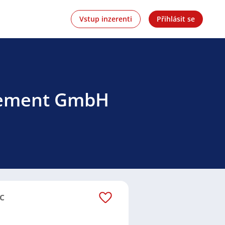
Vstup inzerenti
Přihlásit se
agement GmbH
c