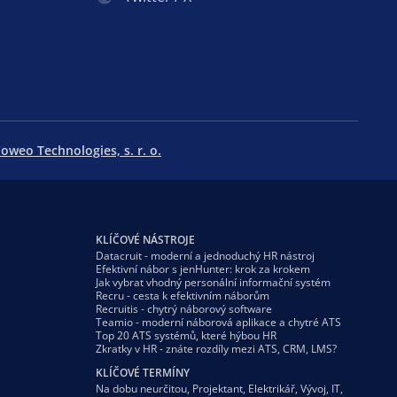
oweo Technologies, s. r. o.
KLÍČOVÉ NÁSTROJE
Datacruit - moderní a jednoduchý HR nástroj
Efektivní nábor s jenHunter: krok za krokem
Jak vybrat vhodný personální informační systém
Recru - cesta k efektivním náborům
Recruitis - chytrý náborový software
Teamio - moderní náborová aplikace a chytré ATS
Top 20 ATS systémů, které hýbou HR
Zkratky v HR - znáte rozdíly mezi ATS, CRM, LMS?
KLÍČOVÉ TERMÍNY
Na dobu neurčitou
,
Projektant
,
Elektrikář
,
Vývoj
,
IT
,