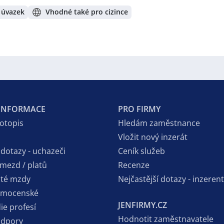
 úvazek
Vhodné také pro cizince
 INFORMACE
PRO FIRMY
votopis
Hledám zaměstnance
Vložit nový inzerát
 dotazy - uchazeči
Ceník služeb
 mezd / platů
Recenze
sté mzdy
Nejčastější dotazy - inzerent
emocenské
JENFIRMY.CZ
ie profesí
Hodnotit zaměstnavatele
odpory