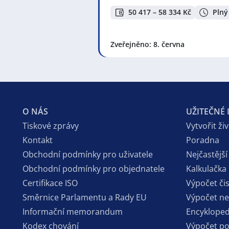
50 417 – 58 334 Kč
Plný
Zveřejněno: 8. června
O NÁS
UŽITEČNÉ
Tiskové zprávy
Vytvořit ži
Kontakt
Poradna
Obchodní podmínky pro uživatele
Nejčastější
Obchodní podmínky pro objednatele
Kalkulačka
Certifikace ISO
Výpočet či
Směrnice Parlamentu a Rady EU
Výpočet n
Informační memorandum
Encykloped
Kodex chování
Výpočet p