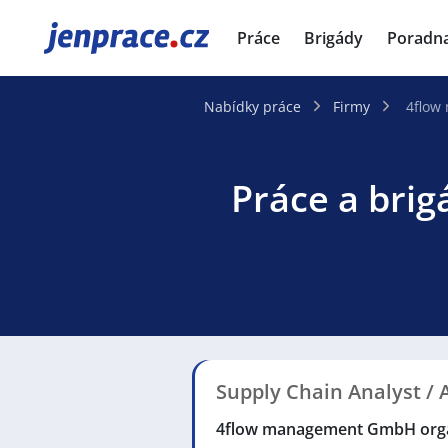
JenPráce.cz
Práce
Brigády
Poradn
Nabídky práce
Firmy
4flow
Práce a bri
Supply Chain Analyst /
4flow management GmbH orga