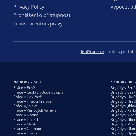
Privacy Policy
Výpočet o
Prohlášení o přístupnosti
Transparentní zprávy
JenPráce.cz
spolu s portá
NABÍDKY PRÁCE
NABÍDKY BRI
Práce v Brně
Brigády v Brně
Práce v Českých Budějovicích
Brigády v Česk
Práce v Havířově
Brigády v Haví
Práce v Hradci Králové
Brigády v Hrad
Práce v Jihlavě
Brigády v Jihla
Práce v Karlových Varech
Brigády v Karl
Práce v Kladně
Brigády v Klad
Práce v Liberci
Brigády v Liber
Práce v Mostě
Brigády v Most
Práce v Olomouci
Brigády v Olom
Práce v Opavě
Brigády v Opa