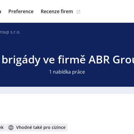
a
Preference
Recenze firem
oup s.r.o.
 brigády ve firmě ABR Grou
1 nabídka práce
ek
Vhodné také pro cizince