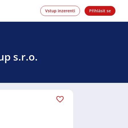
Vstup inzerenti
Přihlásit se
p s.r.o.