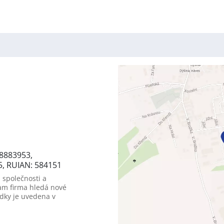
8883953,
5, RUIAN: 584151
 společnosti a
am firma hledá nové
dky je uvedena v