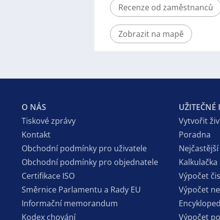
Recenze od zaměstnanců
Zobrazit na mapě
O NÁS
UŽITEČNÉ
Tiskové zprávy
Vytvořit ži
Kontakt
Poradna
Obchodní podmínky pro uživatele
Nejčastější
Obchodní podmínky pro objednatele
Kalkulačka
Certifikace ISO
Výpočet či
Směrnice Parlamentu a Rady EU
Výpočet n
Informační memorandum
Encykloped
Kodex chování
Výpočet p