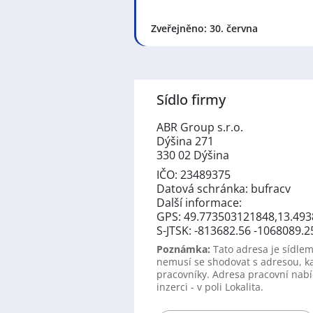
Zveřejněno: 30. června
Sídlo firmy
ABR Group s.r.o.
Dýšina 271
330 02 Dýšina
IČO: 23489375
Datová schránka: bufracv
Další informace:
GPS: 49.773503121848,13.493
S-JTSK: -813682.56 -1068089.2
Poznámka:
Tato adresa je sídlem
nemusí se shodovat s adresou, k
pracovníky. Adresa pracovní nabí
inzerci - v poli Lokalita.