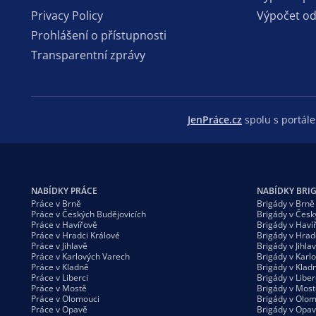
Privacy Policy
Výpočet o
Prohlášení o přístupnosti
Transparentní zprávy
JenPráce.cz
spolu s portá
NABÍDKY PRÁCE
NABÍDKY BRI
Práce v Brně
Brigády v Brně
Práce v Českých Budějovicích
Brigády v Česk
Práce v Havířově
Brigády v Haví
Práce v Hradci Králové
Brigády v Hrad
Práce v Jihlavě
Brigády v Jihla
Práce v Karlových Varech
Brigády v Karl
Práce v Kladně
Brigády v Klad
Práce v Liberci
Brigády v Liber
Práce v Mostě
Brigády v Most
Práce v Olomouci
Brigády v Olom
Práce v Opavě
Brigády v Opa