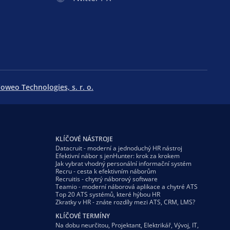
oweo Technologies, s. r. o.
KLÍČOVÉ NÁSTROJE
Datacruit - moderní a jednoduchý HR nástroj
Efektivní nábor s jenHunter: krok za krokem
Jak vybrat vhodný personální informační systém
Recru - cesta k efektivním náborům
Recruitis - chytrý náborový software
Teamio - moderní náborová aplikace a chytré ATS
Top 20 ATS systémů, které hýbou HR
Zkratky v HR - znáte rozdíly mezi ATS, CRM, LMS?
KLÍČOVÉ TERMÍNY
Na dobu neurčitou
,
Projektant
,
Elektrikář
,
Vývoj
,
IT
,