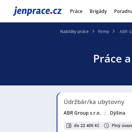
JenPráce.cz
Práce
Brigády
Poradn
Nabídky práce
Firmy
ABR Gr
Práce a
Údržbár/ka ubytovny
ABR Group s.r.o.
|
Dýšina
do 22 400 Kč
Plný úvaz