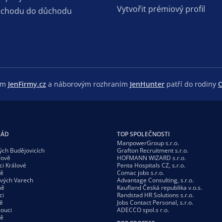
Vytvořit prémiový profil
dchodu do důchodu
lem
JenFirmy.cz
a náborovým rozhraním
JenHunter
patří do rodiny
C
GÁD
TOP SPOLEČNOSTI
ManpowerGroup s.r.o.
ých Budějovicích
Grafton Recruitment s.r.o.
řově
HOFMANN WIZARD s.r.o.
ci Králové
Penta Hospitals CZ, s.r.o.
vě
Comac jobs s.r.o.
ových Varech
Advantage Consulting, s.r.o.
ně
Kaufland Česká republika v.o.s.
ci
Randstad HR Solutions s.r.o.
ě
Jobs Contact Personal, s.r.o.
ouci
ADECCO spol.s r.o.
vě