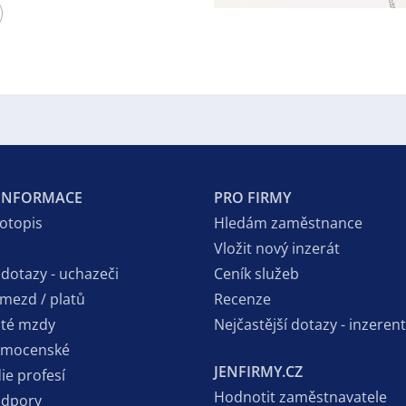
 INFORMACE
PRO FIRMY
votopis
Hledám zaměstnance
Vložit nový inzerát
 dotazy - uchazeči
Ceník služeb
 mezd / platů
Recenze
sté mzdy
Nejčastější dotazy - inzerent
emocenské
JENFIRMY.CZ
ie profesí
Hodnotit zaměstnavatele
odpory