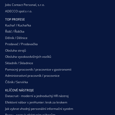
Jobs Contact Personal, s.r.o.
ADECCO spol.s r.o.
TOP PROFESE
Kuchař / Kuchařka
Řidič / Řidička
Dělník / Dělnice
Prodavač / Prodavačka
Obsluha strojů
Obsluha vysokozdvižných vozíků
Skladník / Skladnice
Pomocný pracovník / pracovnice v gastronomii
Administrativní pracovník / pracovnice
Číšník / Servírka
KLÍČOVÉ NÁSTROJE
Datacruit - moderní a jednoduchý HR nástroj
Efektivní nábor s jenHunter: krok za krokem
Jak vybrat vhodný personální informační systém
Recru - cesta k efektivním náborům