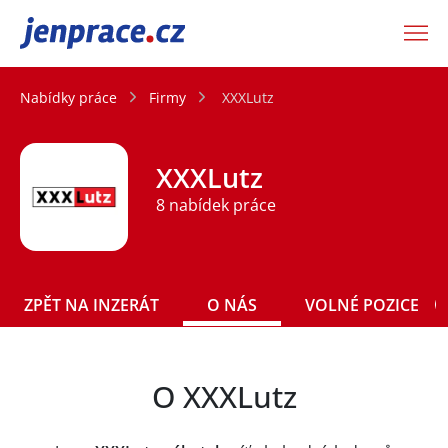
JenPráce.cz
Nabídky práce
Firmy
XXXLutz
XXXLutz
8 nabídek práce
ZPĚT NA INZERÁT
O NÁS
VOLNÉ POZICE
O XXXLutz