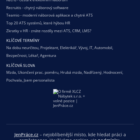
Recruitis - chytrý náborový software
Teamio - moderní náborová aplikace a chytré ATS
Top 20 ATS systémů, které hýbou HR
Zkratky v HR - znáte rozdíly mezi ATS, CRM, LMS?
KLÍČOVÉ TERMÍNY
Na dobu neurčitou
,
Projektant
,
Elektrikář
,
Vývoj
,
IT
,
Automobil
,
Bezpečnost
,
Lékař
,
Agentura
KLÍČOVÁ SLOVA
Mzda
,
Ukončení prac. poměru
,
Hrubá mzda
,
Nadřízený
,
Hodnocení
,
Pochvala
,
Jsem personalista
JenPráce.cz
– nejoblíbenější místo, kde hledat práci a