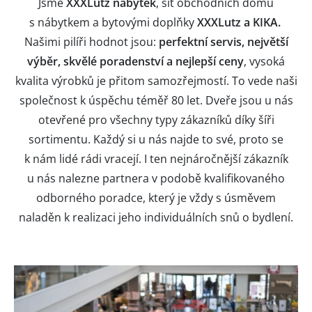
Jsme
XXXLutz nábytek
, síť obchodních domů
s nábytkem a bytovými doplňky
XXXLutz a KIKA.
Našimi pilíři hodnot jsou:
perfektní servis, největší
výběr, skvělé poradenství a nejlepší ceny
, vysoká
kvalita výrobků je přitom samozřejmostí. To vede naši
společnost k úspěchu téměř 80 let. Dveře jsou u nás
otevřené pro všechny typy zákazníků díky šíři
sortimentu. Každý si u nás najde to své, proto se
k nám lidé rádi vracejí. I ten nejnáročnější zákazník
u nás nalezne partnera v podobě kvalifikovaného
odborného poradce, který je vždy s úsměvem
naladěn k realizaci jeho individuálních snů o bydlení.