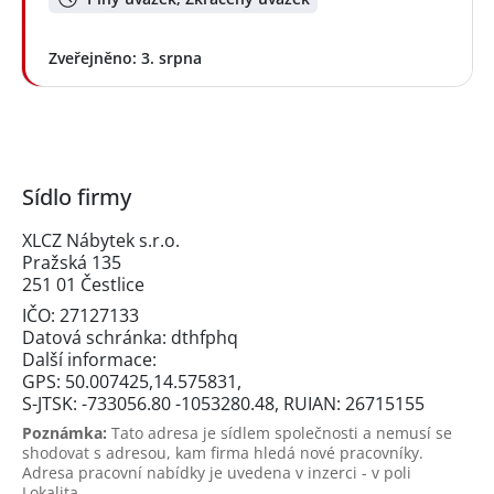
Zveřejněno: 3. srpna
Sídlo firmy
XLCZ Nábytek s.r.o.
Pražská 135
251 01 Čestlice
IČO: 27127133
Datová schránka: dthfphq
Další informace:
GPS: 50.007425,14.575831,
S-JTSK: -733056.80 -1053280.48, RUIAN: 26715155
Poznámka:
Tato adresa je sídlem společnosti a nemusí se
shodovat s adresou, kam firma hledá nové pracovníky.
Adresa pracovní nabídky je uvedena v inzerci - v poli
Lokalita.