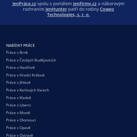
JenPráce.cz
spolu s portálem
JenFirmy.cz
a náborovým
rozhraním
JenHunter
patří do rodiny
Coweo
Technologies, s. r. o.
NABÍDKY PRÁCE
Práce v Brně
Práce v Českých Budějovicích
Práce v Havířově
Práce v Hradci Králové
Práce v Jihlavě
Práce v Karlových Varech
Práce v Kladně
Práce v Liberci
Práce v Mostě
Práce v Olomouci
Práce v Opavě
Práce v Ostravě