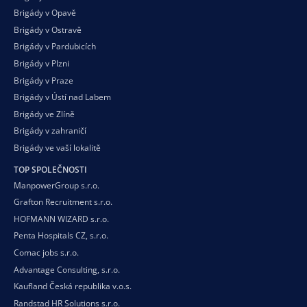
Brigády v Opavě
Brigády v Ostravě
Brigády v Pardubicích
Brigády v Plzni
Brigády v Praze
Brigády v Ústí nad Labem
Brigády ve Zlíně
Brigády v zahraničí
Brigády ve vaší
lokalitě
TOP SPOLEČNOSTI
ManpowerGroup s.r.o.
Grafton Recruitment s.r.o.
HOFMANN WIZARD s.r.o.
Penta Hospitals CZ, s.r.o.
Comac jobs s.r.o.
Advantage Consulting, s.r.o.
Kaufland Česká republika v.o.s.
Randstad HR Solutions s.r.o.