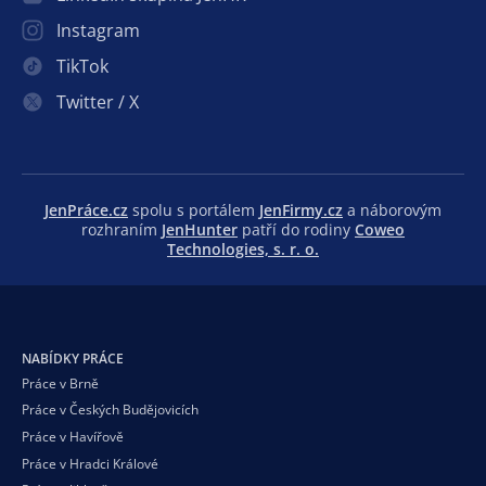
Instagram
TikTok
Twitter / X
JenPráce.cz
spolu s portálem
JenFirmy.cz
a náborovým
rozhraním
JenHunter
patří do rodiny
Coweo
Technologies, s. r. o.
NABÍDKY PRÁCE
Práce v Brně
Práce v Českých Budějovicích
Práce v Havířově
Práce v Hradci Králové