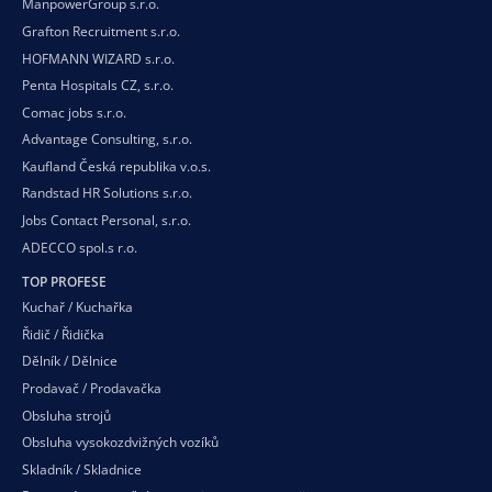
ManpowerGroup s.r.o.
Grafton Recruitment s.r.o.
HOFMANN WIZARD s.r.o.
Penta Hospitals CZ, s.r.o.
Comac jobs s.r.o.
Advantage Consulting, s.r.o.
Kaufland Česká republika v.o.s.
Randstad HR Solutions s.r.o.
Jobs Contact Personal, s.r.o.
ADECCO spol.s r.o.
TOP PROFESE
Kuchař / Kuchařka
Řidič / Řidička
Dělník / Dělnice
Prodavač / Prodavačka
Obsluha strojů
Obsluha vysokozdvižných vozíků
Skladník / Skladnice