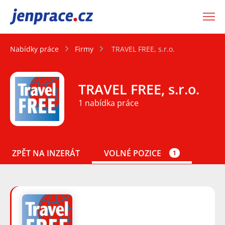
JenPráce.cz
Nabídky práce
Firmy
TRAVEL FREE, s.r.o.
TRAVEL FREE, s.r.o.
1 nabídka práce
ZPĚT NA INZERÁT
VOLNÉ POZICE
1