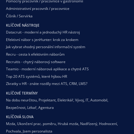
Pomocný pracovník / pracovnice v gastronomii
Administrativní pracovník / pracovnice
Číšník / Servírka
KLÍČOVÉ NÁSTROJE
Datacruit - moderní a jednoduchý HR nástroj
Efektivní nábor s jenHunter: krok za krokem
Jak vybrat vhodný personální informační systém
Recru - cesta k efektivním náborům
Recruitis - chytrý náborový software
Teamio - moderní náborová aplikace a chytré ATS
Top 20 ATS systémů, které hýbou HR
Zkratky v HR - znáte rozdíly mezi ATS, CRM, LMS?
KLÍČOVÉ TERMÍNY
Na dobu neurčitou
,
Projektant
,
Elektrikář
,
Vývoj
,
IT
,
Automobil
,
Bezpečnost
,
Lékař
,
Agentura
KLÍČOVÁ SLOVA
Mzda
,
Ukončení prac. poměru
,
Hrubá mzda
,
Nadřízený
,
Hodnocení
,
Pochvala
,
Jsem personalista