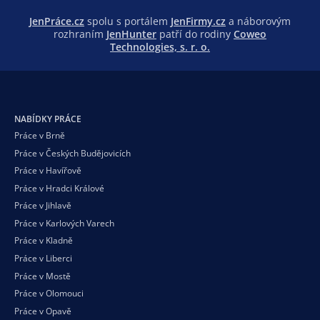
JenPráce.cz
spolu s portálem
JenFirmy.cz
a náborovým
rozhraním
JenHunter
patří do rodiny
Coweo
Technologies, s. r. o.
NABÍDKY PRÁCE
Práce v Brně
Práce v Českých Budějovicích
Práce v Havířově
Práce v Hradci Králové
Práce v Jihlavě
Práce v Karlových Varech
Práce v Kladně
Práce v Liberci
Práce v Mostě
Práce v Olomouci
Práce v Opavě