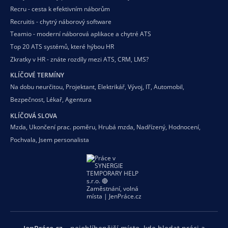
Recru - cesta k efektivním náborům
Recruitis - chytrý náborový software
Teamio - moderní náborová aplikace a chytré ATS
Top 20 ATS systémů, které hýbou HR
Zkratky v HR - znáte rozdíly mezi ATS, CRM, LMS?
KLÍČOVÉ TERMÍNY
Na dobu neurčitou
,
Projektant
,
Elektrikář
,
Vývoj
,
IT
,
Automobil
,
Bezpečnost
,
Lékař
,
Agentura
KLÍČOVÁ SLOVA
Mzda
,
Ukončení prac. poměru
,
Hrubá mzda
,
Nadřízený
,
Hodnocení
,
Pochvala
,
Jsem personalista