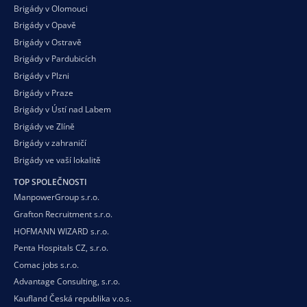
Brigády v Olomouci
Brigády v Opavě
Brigády v Ostravě
Brigády v Pardubicích
Brigády v Plzni
Brigády v Praze
Brigády v Ústí nad Labem
Brigády ve Zlíně
Brigády v zahraničí
Brigády ve vaší
lokalitě
TOP SPOLEČNOSTI
ManpowerGroup s.r.o.
Grafton Recruitment s.r.o.
HOFMANN WIZARD s.r.o.
Penta Hospitals CZ, s.r.o.
Comac jobs s.r.o.
Advantage Consulting, s.r.o.
Kaufland Česká republika v.o.s.