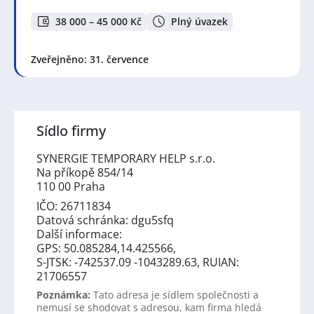
38 000 – 45 000 Kč
Plný úvazek
Zveřejněno: 31. července
Sídlo firmy
SYNERGIE TEMPORARY HELP s.r.o.
Na příkopě 854/14
110 00 Praha
IČO: 26711834
Datová schránka: dgu5sfq
Další informace:
GPS: 50.085284,14.425566,
S-JTSK: -742537.09 -1043289.63, RUIAN:
21706557
Poznámka:
Tato adresa je sídlem společnosti a
nemusí se shodovat s adresou, kam firma hledá