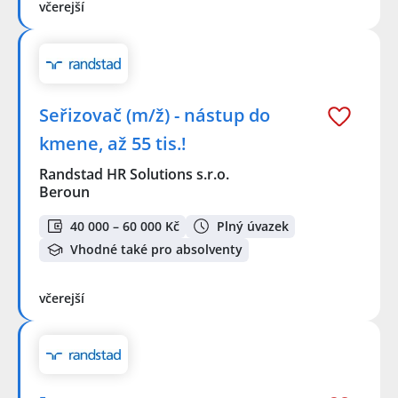
včerejší
Seřizovač (m/ž) - nástup do
kmene, až 55 tis.!
Randstad HR Solutions s.r.o.
Beroun
40 000 – 60 000 Kč
Plný úvazek
Vhodné také pro absolventy
včerejší