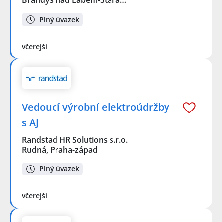
Brandýs nad Labem-Stará…
Plný úvazek
včerejší
Vedoucí výrobní elektroúdržby
s AJ
Randstad HR Solutions s.r.o.
Rudná, Praha-západ
Plný úvazek
včerejší