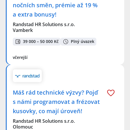
nočních směn, prémie až 19 %
a extra bonusy!
Randstad HR Solutions s.r.o.
Vamberk
39 000 – 50 000 Kč
Plný úvazek
včerejší
Máš rád technické výzvy? Pojď
s námi programovat a frézovat
kusovky, co mají úroveň!
Randstad HR Solutions s.r.o.
Olomouc