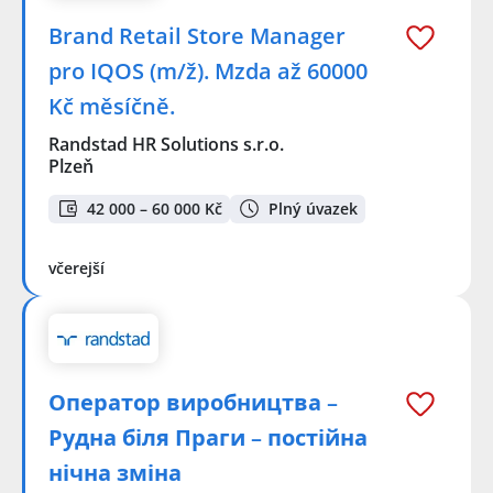
Brand Retail Store Manager
pro IQOS (m/ž). Mzda až 60000
Kč měsíčně.
Randstad HR Solutions s.r.o.
Plzeň
42 000 – 60 000 Kč
Plný úvazek
včerejší
Оператор виробництва –
Рудна біля Праги – постійна
нічна зміна