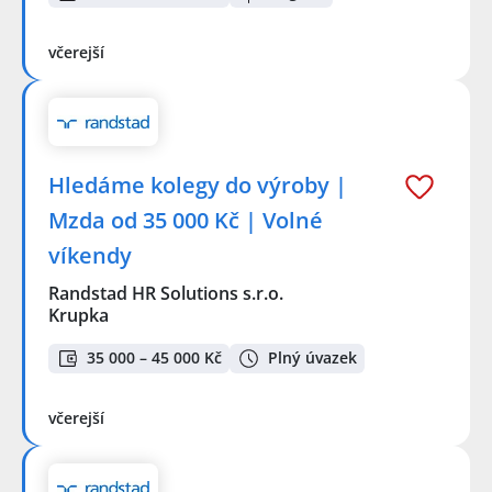
včerejší
Hledáme kolegy do výroby |
Mzda od 35 000 Kč | Volné
víkendy
Randstad HR Solutions s.r.o.
Krupka
35 000 – 45 000 Kč
Plný úvazek
včerejší