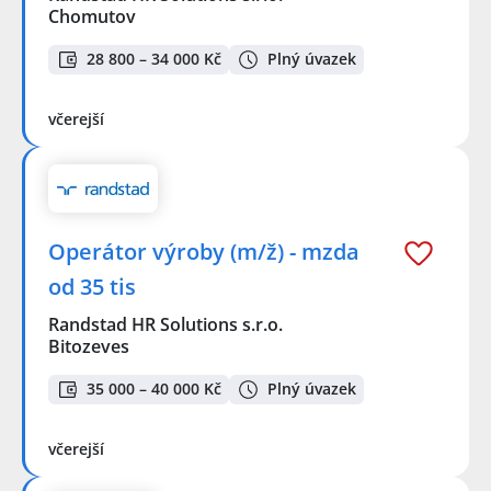
Chomutov
28 800 – 34 000 Kč
Plný úvazek
včerejší
Operátor výroby (m/ž) - mzda
od 35 tis
Randstad HR Solutions s.r.o.
Bitozeves
35 000 – 40 000 Kč
Plný úvazek
včerejší