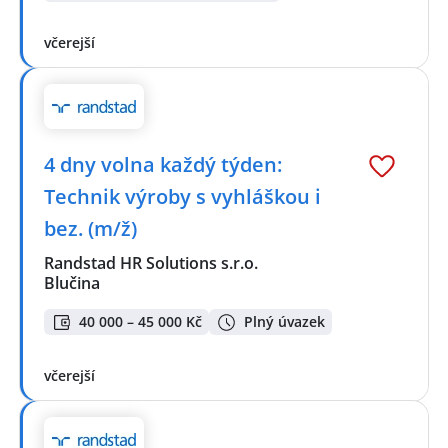
včerejší
4 dny volna každý týden:
Technik výroby s vyhláškou i
bez. (m/ž)
Randstad HR Solutions s.r.o.
Blučina
40 000 – 45 000 Kč
Plný úvazek
včerejší