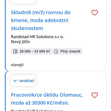
Skladník (m/ž) rovnou do
kmene, mzda adekvátní
zkušenostem
Randstad HR Solutions s.r.o.
Nový Jičín
28 000 – 33 000 Kč
Plný úvazek
včerejší
Pracovník/ce úklidu Olomouc,
mzda až 30300 Kč/měsíc