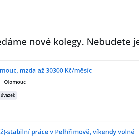
edáme nové kolegy. Nebudete j
omouc, mzda až 30300 Kč/měsíc
|
Olomouc
 úvazek
ž)-stabilní práce v Pelhřimově, víkendy volné