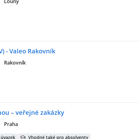
|
Louny
ZV) - Valeo Rakovník
|
Rakovník
ou – veřejné zakázky
|
Praha
 úvazek
Vhodné také pro absolventy