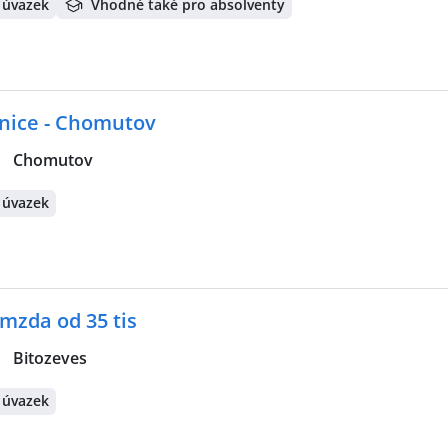
 úvazek
Vhodné také pro absolventy
hnice - Chomutov
|
Chomutov
 úvazek
 mzda od 35 tis
|
Bitozeves
 úvazek