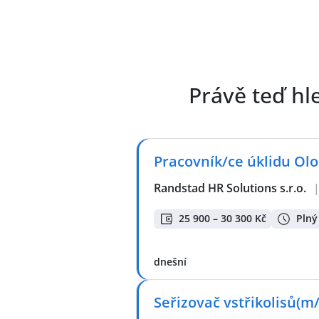
Právě teď hl
Pracovník/ce úklidu Ol
Randstad HR Solutions s.r.o.
25 900 – 30 300 Kč
Plný
dnešní
Seřizovač vstřikolisů(m/