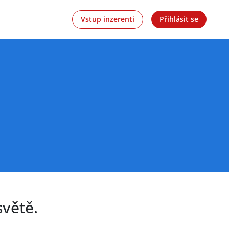
Vstup inzerenti
Přihlásit se
větě.