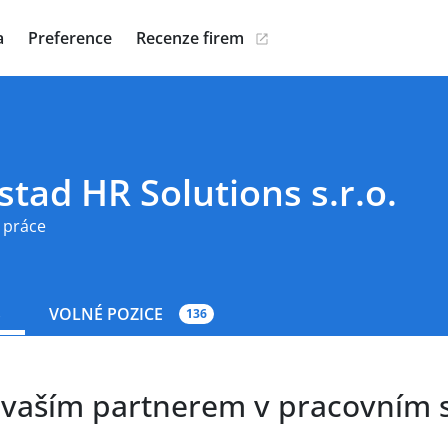
a
Preference
Recenze firem
tad HR Solutions s.r.o.
 práce
S
VOLNÉ POZICE
136
 vaším partnerem v pracovním s