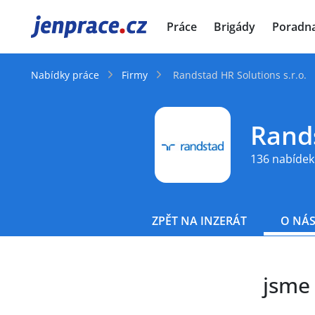
JenPráce.cz
Práce
Brigády
Poradn
Nabídky práce
Firmy
Randstad HR Solutions s.r.o.
Rands
136 nabídek
ZPĚT NA INZERÁT
O NÁ
jsme