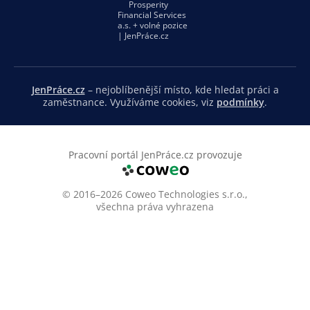
JenPráce.cz
– nejoblíbenější místo, kde hledat práci a
zaměstnance. Využíváme cookies, viz
podmínky
.
Pracovní portál JenPráce.cz provozuje
© 2016–2026 Coweo Technologies s.r.o.,
všechna práva vyhrazena