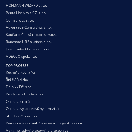
HOFMANN WIZARD s.r.o.
Penta Hospitals CZ, s.r.o.
Comac jobs s.r.o.
Advantage Consulting, s.r.o.
Kaufland Česká republika v.o.s.
Randstad HR Solutions s.r.o.
Jobs Contact Personal, s.r.o.
ADECCO spol.s r.o.
TOP PROFESE
Kuchař / Kuchařka
Řidič / Řidička
Dělník / Dělnice
Prodavač / Prodavačka
Obsluha strojů
Obsluha vysokozdvižných vozíků
Skladník / Skladnice
Pomocný pracovník / pracovnice v gastronomii
Administrativní pracovník / pracovnice