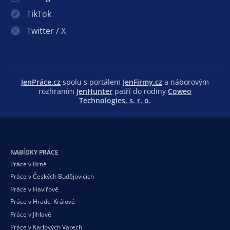
TikTok
Twitter / X
JenPráce.cz
spolu s portálem
JenFirmy.cz
a náborovým
rozhraním
JenHunter
patří do rodiny
Coweo
Technologies, s. r. o.
NABÍDKY PRÁCE
Práce v Brně
Práce v Českých Budějovicích
Práce v Havířově
Práce v Hradci Králové
Práce v Jihlavě
Práce v Karlových Varech