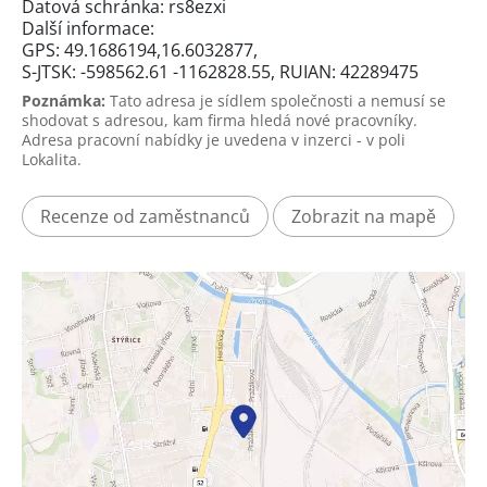
Datová schránka: rs8ezxi
Další informace:
GPS: 49.1686194,16.6032877,
S-JTSK: -598562.61 -1162828.55, RUIAN: 42289475
Poznámka:
Tato adresa je sídlem společnosti a nemusí se
shodovat s adresou, kam firma hledá nové pracovníky.
Adresa pracovní nabídky je uvedena v inzerci - v poli
Lokalita.
Recenze od zaměstnanců
Zobrazit na mapě