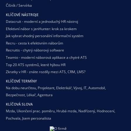
Číšník / Servírka
KLÍČOVÉ NÁSTROJE
Datacruit - moderní a jednoduchý HR nástroj
Efektivní nábor s jenHunter: krok za krokem
Jak vybrat vhodný personální informační systém
Recru - cesta k efektivním náborům
Recruitis - chytrý náborový software
Teamio - moderní náborová aplikace a chytré ATS
Top 20 ATS systémů, které hýbou HR
Zkratky v HR - znáte rozdíly mezi ATS, CRM, LMS?
KLÍČOVÉ TERMÍNY
Na dobu neurčitou
,
Projektant
,
Elektrikář
,
Vývoj
,
IT
,
Automobil
,
Bezpečnost
,
Lékař
,
Agentura
KLÍČOVÁ SLOVA
Mzda
,
Ukončení prac. poměru
,
Hrubá mzda
,
Nadřízený
,
Hodnocení
,
Pochvala
,
Jsem personalista