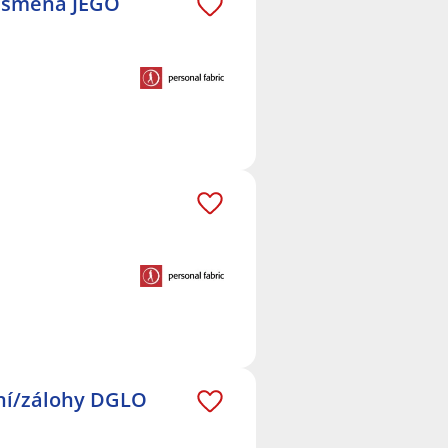
Í směna JEGO
ání/zálohy DGLO