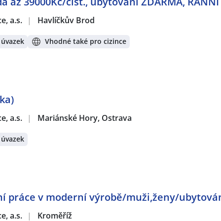
zda až 39000Kč/čist., ubytování ZDARMA, RANN
e, a.s.
|
Havlíčkův Brod
 úvazek
Vhodné také pro cizince
ka)
e, a.s.
|
Mariánské Hory, Ostrava
 úvazek
ní práce v moderní výrobě/muži,ženy/ubytov
e, a.s.
|
Kroměříž