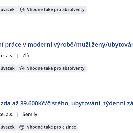
 úvazek
Vhodné také pro absolventy
ní práce v moderní výrobě/muži,ženy/ubytov
e, a.s.
|
Zlín
 úvazek
Vhodné také pro absolventy
mzda až 39.600Kč/čistého, ubytování, týdenní 
e, a.s.
|
Semily
 úvazek
Vhodné také pro cizince