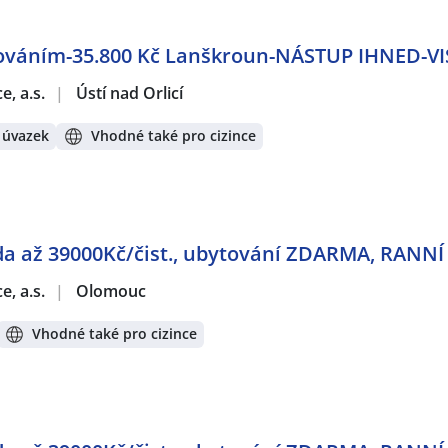
továním-35.800 Kč Lanškroun-NÁSTUP IHNED-VI
e, a.s.
|
Ústí nad Orlicí
 úvazek
Vhodné také pro cizince
zda až 39000Kč/čist., ubytování ZDARMA, RANN
e, a.s.
|
Olomouc
Vhodné také pro cizince