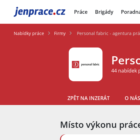
JenPráce.cz
Práce
Brigády
Poradn
Nabídky práce
Firmy
Personal fabric - agentura prá
Perso
44 nabídek 
ZPĚT NA INZERÁT
O NÁ
Místo výkonu prác