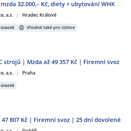
á mzda 32.000,– Kč, diety + ubytování WHK
e, a.s.
|
Hradec Králové
 úvazek
Vhodné také pro cizince
 strojů | Mzda až 49 357 Kč | Firemní svoz
e, a.s.
|
Praha
 úvazek
ž 47 807 Kč | Firemní svoz | 25 dní dovolené
e, a.s.
|
Dobříš