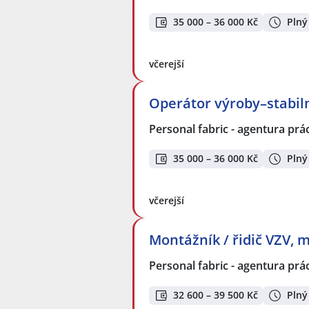
35 000 – 36 000 Kč
Plný
včerejší
Operátor výroby–stabil
Personal fabric - agentura prác
35 000 – 36 000 Kč
Plný
včerejší
Montážník / řidič VZV, 
Personal fabric - agentura prác
32 600 – 39 500 Kč
Plný