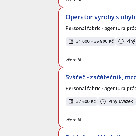
Operátor výroby s uby
Personal fabric - agentura prác
31 000 – 35 800 Kč
Plný
včerejší
Svářeč - začátečník, m
Personal fabric - agentura prác
37 600 Kč
Plný úvazek
včerejší