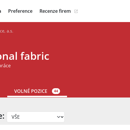
a
Preference
Recenze firem
ce, a.s.
nal fabric
práce
S
VOLNÉ POZICE
44
e: