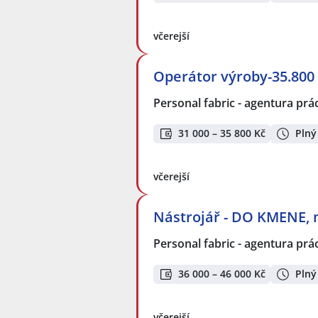
včerejší
Operátor výroby-35.800 
Personal fabric - agentura prác
31 000 – 35 800 Kč
Plný
včerejší
Nástrojář - DO KMENE, 
Personal fabric - agentura prác
36 000 – 46 000 Kč
Plný
včerejší