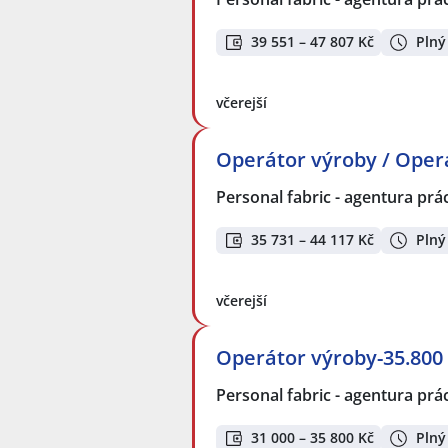
39 551 – 47 807 Kč
Plný
včerejší
Operátor výroby / Operá
Personal fabric - agentura prác
35 731 – 44 117 Kč
Plný
včerejší
Operátor výroby-35.800
Personal fabric - agentura prác
31 000 – 35 800 Kč
Plný