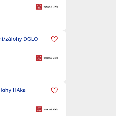
ání/zálohy DGLO
zálohy HAka