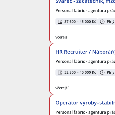
Svářeč - začátečník, m
Personal fabric - agentura prác
37 600 – 45 000 Kč
Plný
včerejší
HR Recruiter / Náborář(
Personal fabric - agentura prác
32 500 – 40 000 Kč
Plný
včerejší
Operátor výroby–stabil
Personal fabric - agentura prác