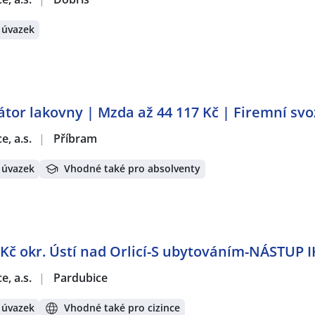
 úvazek
tor lakovny | Mzda až 44 117 Kč | Firemní svo
e, a.s.
|
Příbram
 úvazek
Vhodné také pro absolventy
 Kč okr. Ústí nad Orlicí-S ubytováním-NÁSTUP 
e, a.s.
|
Pardubice
 úvazek
Vhodné také pro cizince