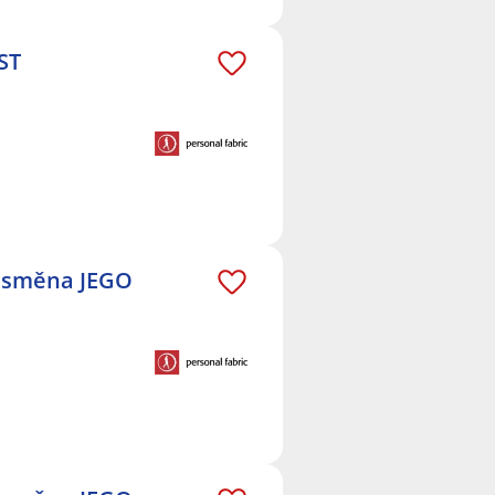
ST
Í směna JEGO