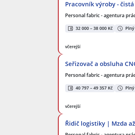
Pracovník výroby - čist
Personal fabric - agentura prác
32 000 – 38 000 Kč
Plný
včerejší
Seřizovač a obsluha CNC
Personal fabric - agentura prác
40 797 – 49 357 Kč
Plný
včerejší
Řidič logistiky | Mzda a
Personal fabric - agentura prác