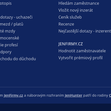
votopis
Hledám zaměstnance
Vložit nový inzerát
 dotazy - uchazeči
Ceník služeb
 mezd / platů
Recenze
sté mzdy
Nejčastější dotazy - inzerent
emocenské
JENFIRMY.CZ
ie profesí
Hodnotit zaměstnavatele
odpory
Vytvořit prémiový profil
dchodu do důchodu
lem
JenFirmy.cz
a náborovým rozhraním
JenHunter
patří do rodiny
C