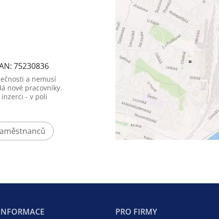
IAN: 75230836
lečnosti a nemusí
dá nové pracovníky.
nzerci - v poli
zaměstnanců
 INFORMACE
PRO FIRMY