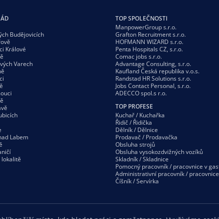
GÁD
TOP SPOLEČNOSTI
ManpowerGroup s.r.o.
ých Budějovicích
Grafton Recruitment s.r.o.
řově
HOFMANN WIZARD s.r.o.
ci Králové
Penta Hospitals CZ, s.r.o.
vě
Comac jobs s.r.o.
ových Varech
Advantage Consulting, s.r.o.
ně
Kaufland Česká republika v.o.s.
ci
Randstad HR Solutions s.r.o.
ě
Jobs Contact Personal, s.r.o.
ouci
ADECCO spol.s r.o.
vě
TOP PROFESE
avě
ubicích
Kuchař / Kuchařka
Řidič / Řidička
e
Dělník / Dělnice
 nad Labem
Prodavač / Prodavačka
ě
Obsluha strojů
ničí
Obsluha vysokozdvižných vozíků
í
lokalitě
Skladník / Skladnice
Pomocný pracovník / pracovnice v gas
Administrativní pracovník / pracovnice
Číšník / Servírka