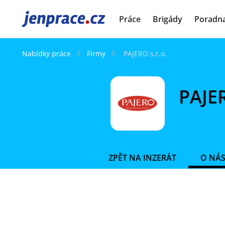
JenPráce.cz
Práce
Brigády
Poradn
Nabídky práce
Firmy
PAJERO s.r.o.
PAJER
ZPĚT NA INZERÁT
O NÁ