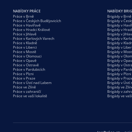
NABÍDKY PRÁCE
NABÍDKY BRI
Práce v Brně
Brigády v Brně
Práce v Českých Budějovicích
Brigády v Česk
Práce v Havířově
Brigády v Haví
Práce v Hradci Králové
Brigády v Hrad
Práce v Jihlavě
Brigády v Jihla
Práce v Karlových Varech
Brigády v Karl
Práce v Kladně
Brigády v Klad
Práce v Liberci
Brigády v Liber
Práce v Mostě
Brigády v Most
Práce v Olomouci
Brigády v Olom
Práce v Opavě
Brigády v Opa
Práce v Ostravě
Brigády v Ostr
Práce v Pardubicích
Brigády v Pard
Práce v Plzni
Brigády v Plzni
Práce v Praze
Brigády v Praz
Práce v Ústí nad Labem
Brigády v Ústí
Práce ve Zlíně
Brigády ve Zlín
Práce v zahraničí
Brigády v zahra
Práce ve vaší
lokalitě
Brigády ve vaš