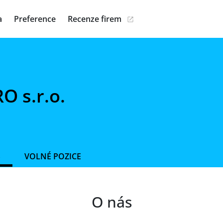
a
Preference
Recenze firem
O s.r.o.
S
VOLNÉ POZICE
O nás