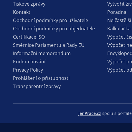
Tiskové zprávy
Vytvořit ži
Kontakt
Poradna
Obchodní podmínky pro uživatele
Nejčastější
Obchodní podmínky pro objednatele
Kalkulačka
Certifikace ISO
Výpočet či
Směrnice Parlamentu a Rady EU
Výpočet n
Informační memorandum
Encykloped
Kodex chování
Výpočet p
Privacy Policy
Výpočet o
Prohlášení o přístupnosti
Transparentní zprávy
JenPráce.cz
spolu s portá