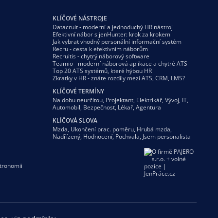
KLÍČOVÉ NÁSTROJE
Datacruit - moderní a jednoduchý HR nástroj
Efektivní nábor s jenHunter: krok za krokem
Jak vybrat vhodný personální informační systém
Recru - cesta k efektivním náborům
Recruitis - chytrý náborový software
Teamio - moderní náborová aplikace a chytré ATS
Top 20 ATS systémů, které hýbou HR
Zkratky v HR - znáte rozdíly mezi ATS, CRM, LMS?
KLÍČOVÉ TERMÍNY
Na dobu neurčitou
,
Projektant
,
Elektrikář
,
Vývoj
,
IT
,
Automobil
,
Bezpečnost
,
Lékař
,
Agentura
KLÍČOVÁ SLOVA
Mzda
,
Ukončení prac. poměru
,
Hrubá mzda
,
Nadřízený
,
Hodnocení
,
Pochvala
,
Jsem personalista
tronomii