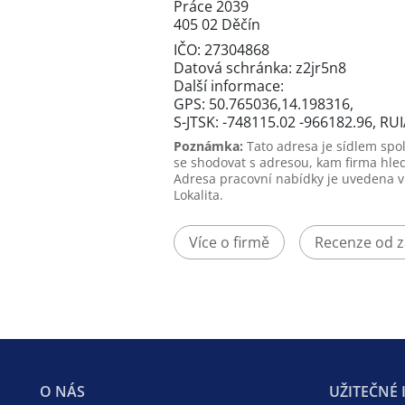
Práce 2039
405 02 Děčín
IČO: 27304868
Datová schránka: z2jr5n8
Další informace:
GPS: 50.765036,14.198316,
S-JTSK: -748115.02 -966182.96, RU
Poznámka:
Tato adresa je sídlem spo
se shodovat s adresou, kam firma hle
Adresa pracovní nabídky je uvedena v i
Lokalita.
Více o firmě
Recenze od 
O NÁS
UŽITEČNÉ