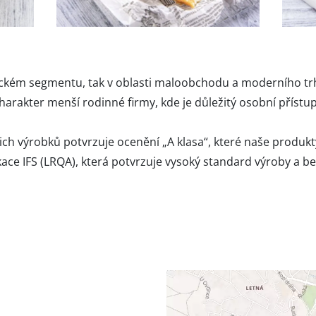
kém segmentu, tak v oblasti maloobchodu a moderního trhu.
rakter menší rodinné firmy, kde je důležitý osobní přístup 
ch výrobků potvrzuje ocenění „A klasa“, které naše produkty 
fikace IFS (LRQA), která potvrzuje vysoký standard výroby a b