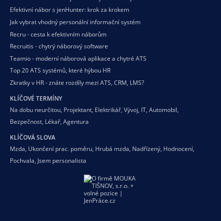
Efektivní nábor s jenHunter: krok za krokem
Jak vybrat vhodný personální informační systém
Recru - cesta k efektivním náborům
Recruitis - chytrý náborový software
Teamio - moderní náborová aplikace a chytré ATS
Top 20 ATS systémů, které hýbou HR
Zkratky v HR - znáte rozdíly mezi ATS, CRM, LMS?
KLÍČOVÉ TERMÍNY
Na dobu neurčitou
,
Projektant
,
Elektrikář
,
Vývoj
,
IT
,
Automobil
,
Bezpečnost
,
Lékař
,
Agentura
KLÍČOVÁ SLOVA
Mzda
,
Ukončení prac. poměru
,
Hrubá mzda
,
Nadřízený
,
Hodnocení
,
Pochvala
,
Jsem personalista