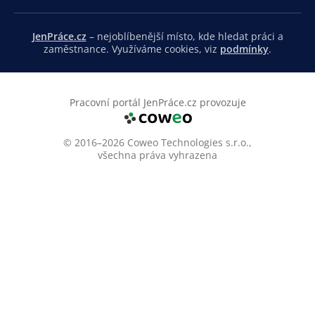
JenPráce.cz
– nejoblíbenější místo, kde hledat práci a
zaměstnance. Využíváme cookies, viz
podmínky
.
Pracovní portál JenPráce.cz provozuje
© 2016–2026 Coweo Technologies s.r.o.,
všechna práva vyhrazena