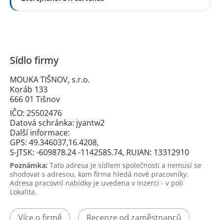
Sídlo firmy
MOUKA TIŠNOV, s.r.o.
Koráb 133
666 01 Tišnov
IČO: 25502476
Datová schránka: jyantw2
Další informace:
GPS: 49.346037,16.4208,
S-JTSK: -609878.24 -1142585.74, RUIAN: 13312910
Poznámka:
Tato adresa je sídlem společnosti a nemusí se
shodovat s adresou, kam firma hledá nové pracovníky.
Adresa pracovní nabídky je uvedena v inzerci - v poli
Lokalita.
Více o firmě
Recenze od zaměstnanců