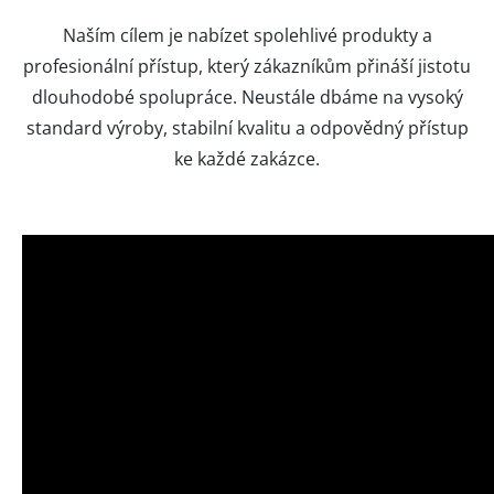
Naším cílem je nabízet spolehlivé produkty a
profesionální přístup, který zákazníkům přináší jistotu
dlouhodobé spolupráce. Neustále dbáme na vysoký
standard výroby, stabilní kvalitu a odpovědný přístup
ke každé zakázce.