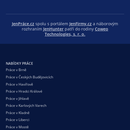
JenPráce.cz
spolu s portálem
JenFirmy.cz
a náborovým
rozhraním
JenHunter
patří do rodiny
Coweo
Technologies, s. r. o.
NABÍDKY PRÁCE
Práce v Brně
Práce v Českých Budějovicích
Práce v Havířově
Práce v Hradci Králové
Práce v Jihlavě
Práce v Karlových Varech
Práce v Kladně
Práce v Liberci
Práce v Mostě