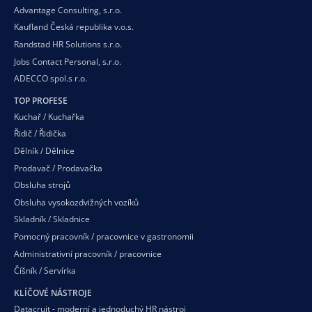
Advantage Consulting, s.r.o.
Kaufland Česká republika v.o.s.
Randstad HR Solutions s.r.o.
Jobs Contact Personal, s.r.o.
ADECCO spol.s r.o.
TOP PROFESE
Kuchař / Kuchařka
Řidič / Řidička
Dělník / Dělnice
Prodavač / Prodavačka
Obsluha strojů
Obsluha vysokozdvižných vozíků
Skladník / Skladnice
Pomocný pracovník / pracovnice v gastronomii
Administrativní pracovník / pracovnice
Číšník / Servírka
KLÍČOVÉ NÁSTROJE
Datacruit - moderní a jednoduchý HR nástroj