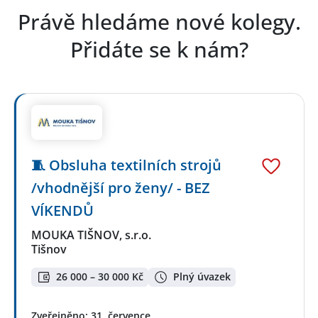
Právě hledáme nové kolegy.
Přidáte se k nám?
🧵 Obsluha textilních strojů
/vhodnější pro ženy/ - BEZ
VÍKENDŮ
MOUKA TIŠNOV, s.r.o.
Tišnov
26 000 – 30 000 Kč
Plný úvazek
Zveřejněno: 31. července