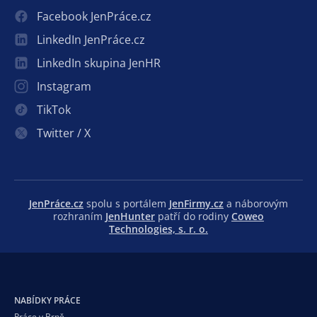
Facebook JenPráce.cz
LinkedIn JenPráce.cz
LinkedIn skupina JenHR
Instagram
TikTok
Twitter / X
JenPráce.cz
spolu s portálem
JenFirmy.cz
a náborovým
rozhraním
JenHunter
patří do rodiny
Coweo
Technologies, s. r. o.
NABÍDKY PRÁCE
Práce v Brně