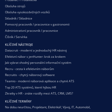
Obsluha strojů
Obsluha vysokozdvižných vozíků
Skladník / Skladnice
Pomocný pracovník / pracovnice v gastronomii
Administrativní pracovník / pracovnice
Číšník / Servírka
KLÍČOVÉ NÁSTROJE
Datacruit - moderní a jednoduchý HR nástroj
Efektivní nábor s jenHunter: krok za krokem
Jak vybrat vhodný personální informační systém
Recru - cesta k efektivním náborům
Recruitis - chytrý náborový software
Teamio - moderní náborová aplikace a chytré ATS
Top 20 ATS systémů, které hýbou HR
Zkratky v HR - znáte rozdíly mezi ATS, CRM, LMS?
KLÍČOVÉ TERMÍNY
Na dobu neurčitou
,
Projektant
,
Elektrikář
,
Vývoj
,
IT
,
Automobil
,