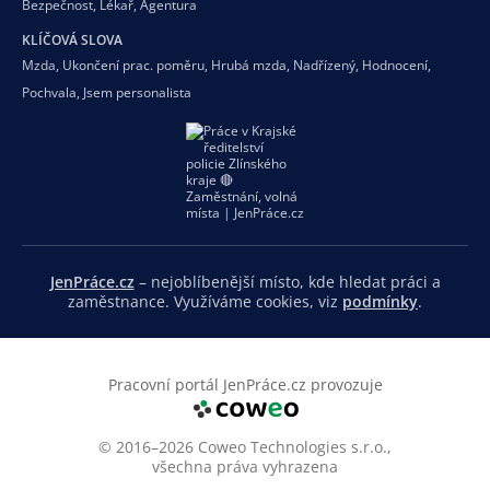
Bezpečnost
,
Lékař
,
Agentura
KLÍČOVÁ SLOVA
Mzda
,
Ukončení prac. poměru
,
Hrubá mzda
,
Nadřízený
,
Hodnocení
,
Pochvala
,
Jsem personalista
JenPráce.cz
– nejoblíbenější místo, kde hledat práci a
zaměstnance. Využíváme cookies, viz
podmínky
.
Pracovní portál JenPráce.cz provozuje
© 2016–2026 Coweo Technologies s.r.o.,
všechna práva vyhrazena