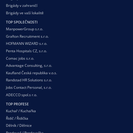
Brigády v zahraničí
Brigády ve vaší
lokalitě
TOP SPOLEČNOSTI
ManpowerGroup s.r.o.
Grafton Recruitment s.r.o.
HOFMANN WIZARD s.r.o.
Penta Hospitals CZ, s.r.o.
Comac jobs s.r.o.
Advantage Consulting, s.r.o.
Kaufland Česká republika v.o.s.
Randstad HR Solutions s.r.o.
Jobs Contact Personal, s.r.o.
ADECCO spol.s r.o.
TOP PROFESE
Kuchař / Kuchařka
Řidič / Řidička
Dělník / Dělnice
Prodavač / Prodavačka