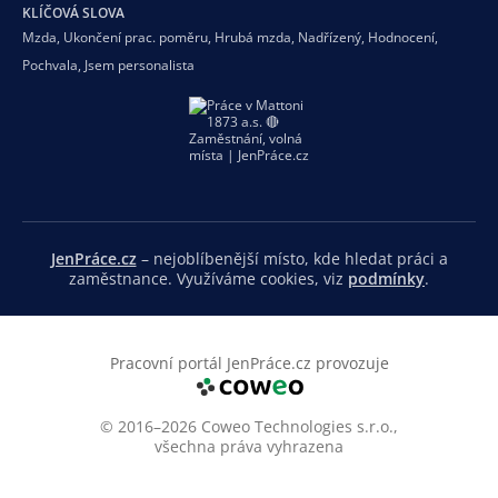
KLÍČOVÁ SLOVA
Mzda
,
Ukončení prac. poměru
,
Hrubá mzda
,
Nadřízený
,
Hodnocení
,
Pochvala
,
Jsem personalista
JenPráce.cz
– nejoblíbenější místo, kde hledat práci a
zaměstnance. Využíváme cookies, viz
podmínky
.
Pracovní portál JenPráce.cz provozuje
© 2016–2026 Coweo Technologies s.r.o.,
všechna práva vyhrazena