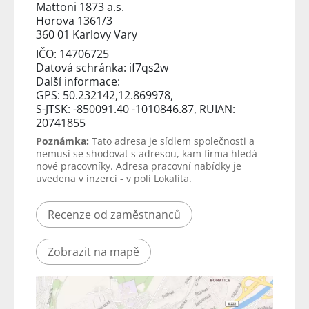
Mattoni 1873 a.s.
Horova 1361/3
360 01 Karlovy Vary
IČO: 14706725
Datová schránka: if7qs2w
Další informace:
GPS: 50.232142,12.869978,
S-JTSK: -850091.40 -1010846.87, RUIAN:
20741855
Poznámka:
Tato adresa je sídlem společnosti a
nemusí se shodovat s adresou, kam firma hledá
nové pracovníky. Adresa pracovní nabídky je
uvedena v inzerci - v poli Lokalita.
Recenze od zaměstnanců
Zobrazit na mapě