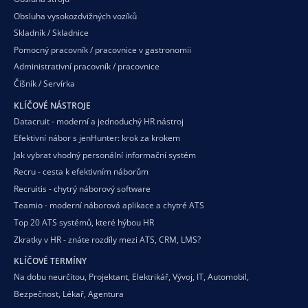
Obsluha vysokozdvižných vozíků
Skladník / Skladnice
Pomocný pracovník / pracovnice v gastronomii
Administrativní pracovník / pracovnice
Číšník / Servírka
KLÍČOVÉ NÁSTROJE
Datacruit - moderní a jednoduchý HR nástroj
Efektivní nábor s jenHunter: krok za krokem
Jak vybrat vhodný personální informační systém
Recru - cesta k efektivním náborům
Recruitis - chytrý náborový software
Teamio - moderní náborová aplikace a chytré ATS
Top 20 ATS systémů, které hýbou HR
Zkratky v HR - znáte rozdíly mezi ATS, CRM, LMS?
KLÍČOVÉ TERMÍNY
Na dobu neurčitou
,
Projektant
,
Elektrikář
,
Vývoj
,
IT
,
Automobil
,
Bezpečnost
,
Lékař
,
Agentura