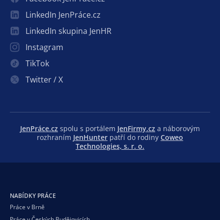
LinkedIn JenPráce.cz
LinkedIn skupina JenHR
Instagram
TikTok
Twitter / X
JenPráce.cz
spolu s portálem
JenFirmy.cz
a náborovým
rozhraním
JenHunter
patří do rodiny
Coweo
Technologies, s. r. o.
NABÍDKY PRÁCE
Práce v Brně
Práce v Českých Budějovicích