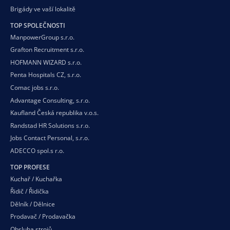
Brigády ve vaší
lokalitě
TOP SPOLEČNOSTI
ManpowerGroup s.r.o.
Grafton Recruitment s.r.o.
HOFMANN WIZARD s.r.o.
Penta Hospitals CZ, s.r.o.
Comac jobs s.r.o.
Advantage Consulting, s.r.o.
Kaufland Česká republika v.o.s.
Randstad HR Solutions s.r.o.
Jobs Contact Personal, s.r.o.
ADECCO spol.s r.o.
TOP PROFESE
Kuchař / Kuchařka
Řidič / Řidička
Dělník / Dělnice
Prodavač / Prodavačka
Obsluha strojů