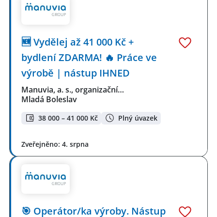
🆕 Vydělej až 41 000 Kč +
bydlení ZDARMA! 🔥 Práce ve
výrobě | nástup IHNED
Manuvia, a. s., organizační…
Mladá Boleslav
38 000 – 41 000 Kč
Plný úvazek
Zveřejněno: 4. srpna
🎯 Operátor/ka výroby. Nástup