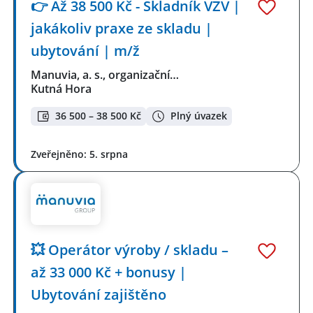
👉 Až 38 500 Kč - Skladník VZV |
jakákoliv praxe ze skladu |
ubytování | m/ž
Manuvia, a. s., organizační…
Kutná Hora
36 500 – 38 500 Kč
Plný úvazek
Zveřejněno: 5. srpna
💥 Operátor výroby / skladu –
až 33 000 Kč + bonusy |
Ubytování zajištěno