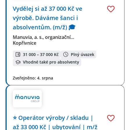
Vydělej si až 37 000 Kč ve
výrobě. Dáváme šanci i
absolventům. (m/ž) 🎓
Manuvia, a. s., organizační…
Kopřivnice
31 000 – 37 000 Kč
Plný úvazek
Vhodné také pro absolventy
Zveřejněno: 4. srpna
⭐ Operátor výroby / skladu |
až 33 000 Kč | ubytování | m/ž