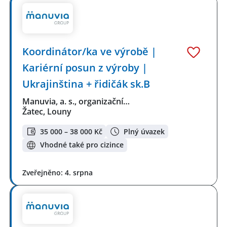
Koordinátor/ka ve výrobě |
Kariérní posun z výroby |
Ukrajinština + řidičák sk.B
Manuvia, a. s., organizační…
Žatec, Louny
35 000 – 38 000 Kč
Plný úvazek
Vhodné také pro cizince
Zveřejněno: 4. srpna