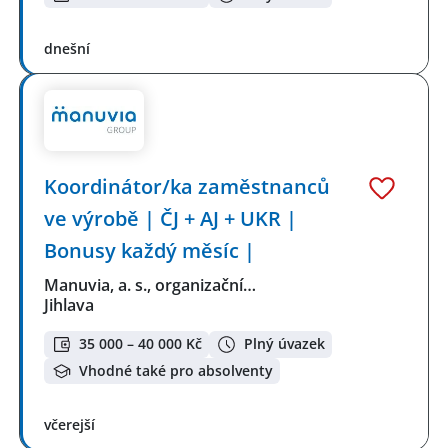
dnešní
Koordinátor/ka zaměstnanců
ve výrobě | ČJ + AJ + UKR |
Bonusy každý měsíc |
Manuvia, a. s., organizační…
Jihlava
35 000 – 40 000 Kč
Plný úvazek
Vhodné také pro absolventy
včerejší