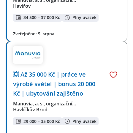
Manuvia, a. s., organizační…
Havířov
34 500 – 37 000 Kč
Plný úvazek
Zveřejněno: 5. srpna
💥 Až 35 000 Kč | práce ve
výrobě světel | bonus 20 000
Kč | ubytování zajištěno
Manuvia, a. s., organizační…
Havlíčkův Brod
29 000 – 35 000 Kč
Plný úvazek