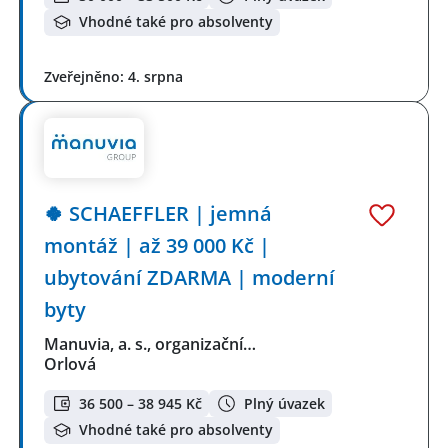
Vhodné také pro absolventy
Zveřejněno: 4. srpna
🍀 SCHAEFFLER | jemná
montáž | až 39 000 Kč |
ubytování ZDARMA | moderní
byty
Manuvia, a. s., organizační…
Orlová
36 500 – 38 945 Kč
Plný úvazek
Vhodné také pro absolventy