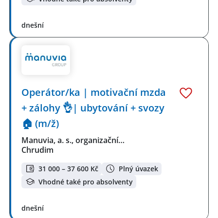
dnešní
Operátor/ka | motivační mzda
+ zálohy 👌| ubytování + svozy
🏠 (m/ž)
Manuvia, a. s., organizační…
Chrudim
31 000 – 37 600 Kč
Plný úvazek
Vhodné také pro absolventy
dnešní