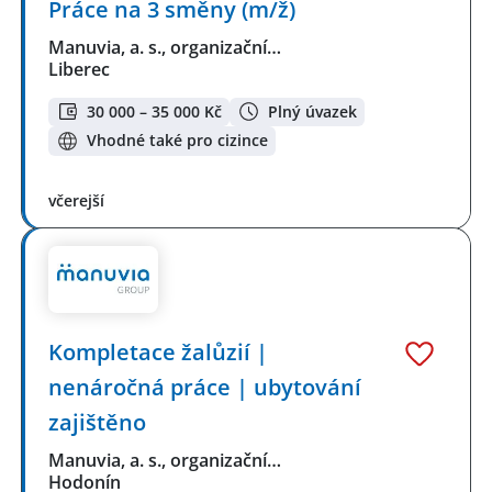
Práce na 3 směny (m/ž)
Manuvia, a. s., organizační…
Liberec
30 000 – 35 000 Kč
Plný úvazek
Vhodné také pro cizince
včerejší
Kompletace žalůzií |
nenáročná práce | ubytování
zajištěno
Manuvia, a. s., organizační…
Hodonín