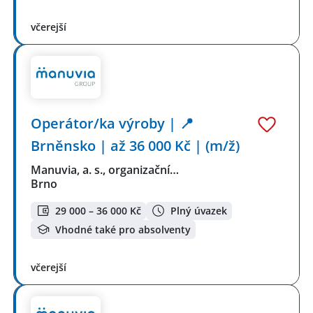
včerejší
Operátor/ka výroby | 📍
Brněnsko | až 36 000 Kč | (m/ž)
Manuvia, a. s., organizační…
Brno
29 000 – 36 000 Kč
Plný úvazek
Vhodné také pro absolventy
včerejší